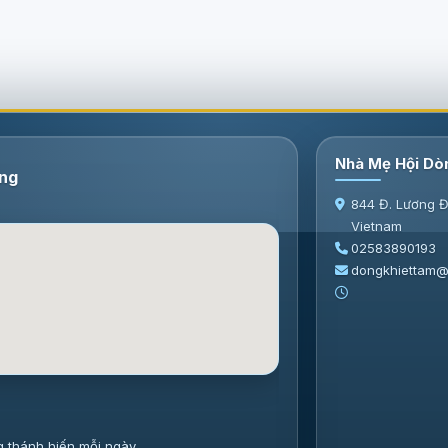
Nhà Mẹ Hội Dò
ang
844 Đ. Lương Đ
Vietnam
02583890193
dongkhiettam@
g thánh hiến mỗi ngày.