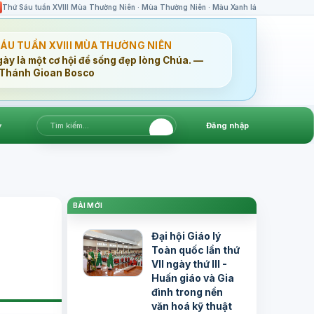
Thứ Sáu tuần XVIII Mùa Thường Niên · Mùa Thường Niên · Màu Xanh lá
SÁU TUẦN XVIII MÙA THƯỜNG NIÊN
gày là một cơ hội để sống đẹp lòng Chúa. —
Thánh Gioan Bosco
▾
Đăng nhập
BÀI MỚI
Đại hội Giáo lý
Toàn quốc lần thứ
VII ngày thứ III -
Huấn giáo và Gia
đình trong nền
văn hoá kỹ thuật