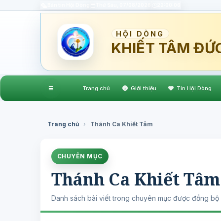
Bản tin Hội Dòng
Thứ Sáu, 07/08/2026
22:00:07
HỘI DÒNG
KHIẾT TÂM ĐỨ
☰
Trang chủ
Giới thiệu
Tin Hội Dòng
Trang chủ
›
Thánh Ca Khiết Tâm
CHUYÊN MỤC
Thánh Ca Khiết Tâm
Danh sách bài viết trong chuyên mục được đồng bộ 