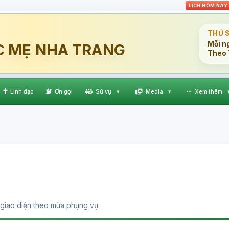
LỊCH HÔM NAY
THỨ 
Mỗi n
C MẸ NHA TRANG
Theo 
Linh đạo
Ơn gọi
Sứ vụ
▾
Media
▾
Xem thêm
giao diện theo mùa phụng vụ.