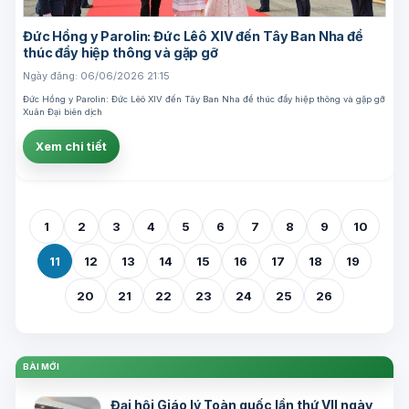
Đức Hồng y Parolin: Đức Lêô XIV đến Tây Ban Nha để
thúc đẩy hiệp thông và gặp gỡ
Ngày đăng: 06/06/2026 21:15
Đức Hồng y Parolin: Đức Lêô XIV đến Tây Ban Nha để thúc đẩy hiệp thông và gặp gỡ
Xuân Đại biên dịch
Xem chi tiết
1
2
3
4
5
6
7
8
9
10
11
12
13
14
15
16
17
18
19
20
21
22
23
24
25
26
BÀI MỚI
Đại hội Giáo lý Toàn quốc lần thứ VII ngày