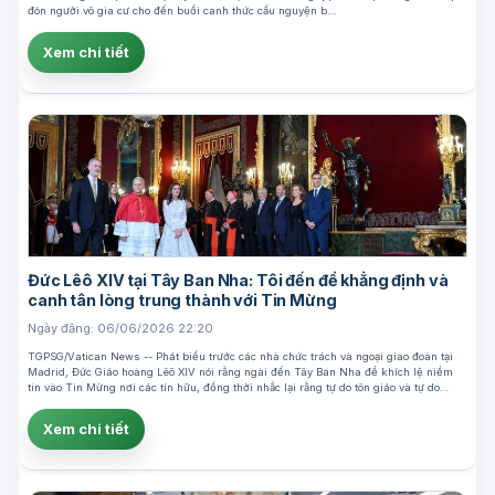
đón người vô gia cư cho đến buổi canh thức cầu nguyện b…
Xem chi tiết
Đức Lêô XIV tại Tây Ban Nha: Tôi đến để khẳng định và
canh tân lòng trung thành với Tin Mừng
Ngày đăng: 06/06/2026 22:20
TGPSG/Vatican News -- Phát biểu trước các nhà chức trách và ngoại giao đoàn tại
Madrid, Đức Giáo hoàng Lêô XIV nói rằng ngài đến Tây Ban Nha để khích lệ niềm
tin vào Tin Mừng nơi các tín hữu, đồng thời nhắc lại rằng tự do tôn giáo và tự do…
Xem chi tiết