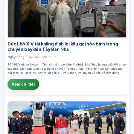
Đức Lêô XIV tái khẳng định lời kêu gọi hòa bình trong
chuyến bay đến Tây Ban Nha
Ngày đăng: 06/06/2026 22:15
TGPSG/Vatican News -- Trên chuyến bay đến Madrid, Đức Giáo hoàng Lêô XIV chào
các nhà báo tháp tùng ngài trong chuyến Tông du, tái khẳng định sự cần thiết của
đối thoại tại Ukraine, bày tỏ sự gần gũi với Liban, và suy tư về vấn đề lạm dụng…
Xem chi tiết