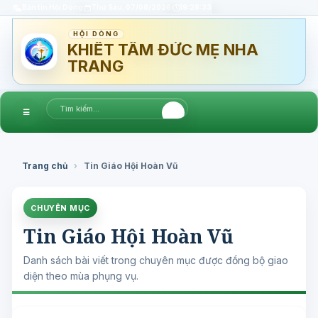
Bản tin Hội Dòng
Thứ Sáu, 07/08/2026
19:28:33
HỘI DÒNG
KHIẾT TÂM ĐỨC MẸ NHA
TRANG
☰
Trang chủ
›
Tin Giáo Hội Hoàn Vũ
CHUYÊN MỤC
Tin Giáo Hội Hoàn Vũ
Danh sách bài viết trong chuyên mục được đồng bộ giao
diện theo mùa phụng vụ.