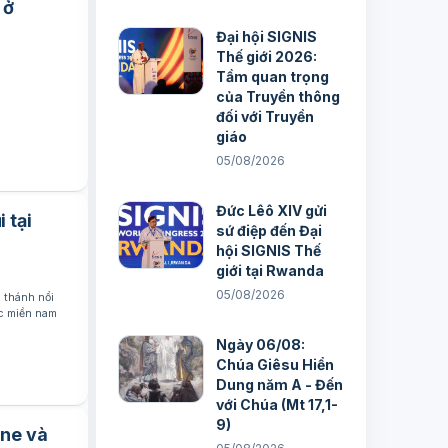
 ở
Đại hội SIGNIS
Thế giới 2026:
Tầm quan trọng
của Truyền thông
đối với Truyền
giáo
05/08/2026
Đức Lêô XIV gửi
 tại
sứ điệp đến Đại
hội SIGNIS Thế
giới tại Rwanda
05/08/2026
 thánh nổi
ực miền nam
Ngày 06/08:
Chúa Giêsu Hiển
Dung năm A - Đến
với Chúa (Mt 17,1-
9)
ine và