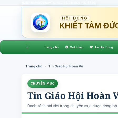
Bản tin Hội Dòng
Thứ Sáu, 07/08/2026
17:47:08
HỘI DÒNG
KHIẾT TÂM ĐỨ
☰
Trang chủ
Giới thiệu
Tin Hội Dòng
Trang chủ
›
Tin Giáo Hội Hoàn Vũ
CHUYÊN MỤC
Tin Giáo Hội Hoàn 
Danh sách bài viết trong chuyên mục được đồng bộ 