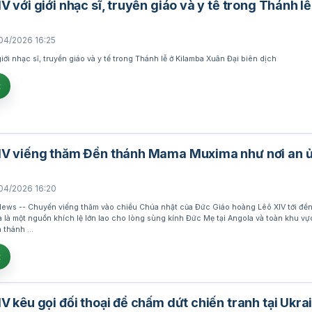
V với giới nhạc sĩ, truyền giáo và y tế trong Thánh lễ
04/2026 16:25
iới nhạc sĩ, truyền giáo và y tế trong Thánh lễ ở Kilamba Xuân Đại biên dịch
t
IV viếng thăm Đền thánh Mama Muxima như nơi an ủi
04/2026 16:20
ws -- Chuyến viếng thăm vào chiều Chúa nhật của Đức Giáo hoàng Lêô XIV tới đền
a là một nguồn khích lệ lớn lao cho lòng sùng kính Đức Mẹ tại Angola và toàn khu v
n thánh …
t
V kêu gọi đối thoại để chấm dứt chiến tranh tại Ukra