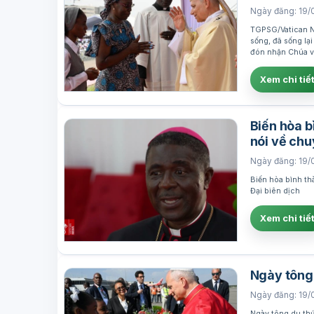
Ngày đăng: 19/
TGPSG/Vatican Ne
sống, đã sống lạ
đón nhận Chúa v
Xem chi tiế
Biến hòa b
nói về ch
Ngày đăng: 19/
Biến hòa bình th
Đại biên dịch
Xem chi tiế
Ngày tông 
Ngày đăng: 19/
Ngày tông du thứ