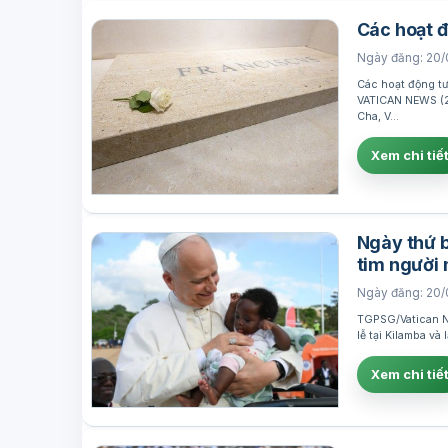
Các hoạt 
Ngày đăng: 20/
Các hoạt động t
VATICAN NEWS (20
Cha, V…
Xem chi tiế
Ngày thứ b
tim người
Ngày đăng: 20/
TGPSG/Vatican Ne
lễ tại Kilamba v
Xem chi tiế