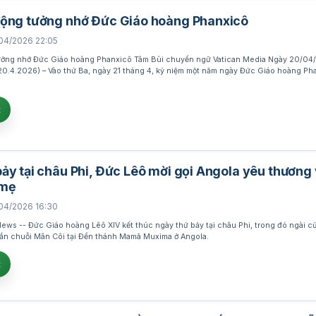
động tưởng nhớ Đức Giáo hoàng Phanxicô
04/2026 22:05
ưởng nhớ Đức Giáo hoàng Phanxicô Tâm Bùi chuyển ngữ Vatican Media Ngày 20/0
.4.2026) – Vào thứ Ba, ngày 21 tháng 4, kỷ niệm một năm ngày Đức Giáo hoàng Ph
t
ảy tại châu Phi, Đức Lêô mời gọi Angola yêu thương v
 mẹ
04/2026 16:30
ws -- Đức Giáo hoàng Lêô XIV kết thúc ngày thứ bảy tại châu Phi, trong đó ngài 
à lần chuỗi Mân Côi tại Đền thánh Mamã Muxima ở Angola.
t