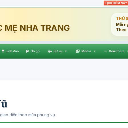
LỊCH HÔM NAY
THỨ 
Mỗi n
C MẸ NHA TRANG
Theo 
Linh đạo
Ơn gọi
Sứ vụ
▾
Media
▾
Xem thêm
Vũ
giao diện theo mùa phụng vụ.