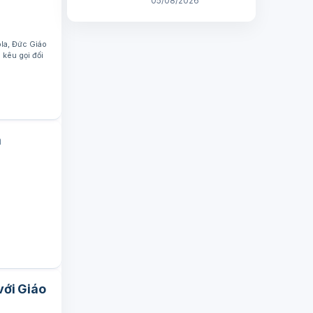
05/08/2026
la, Đức Giáo
 kêu gọi đối
m
với Giáo