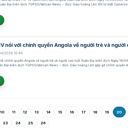
Xuân Đại biên dịch TGPSG/Vatican News -- Đức Giáo hoàng Lêô XIV từ biệt Cameroon
t
V nói với chính quyền Angola về người trẻ và người 
04/2026 10:40
với chính quyền Angola về người trẻ và người cao tuổi Xuân Đại biên dịch Ngày 19/
ân Đại biên dịch TGPSG/Vatican News -- Đức Giáo hoàng Lêô gặp gỡ chính quyền A
t
10
11
12
13
14
15
16
17
18
19
20
23
24
25
26