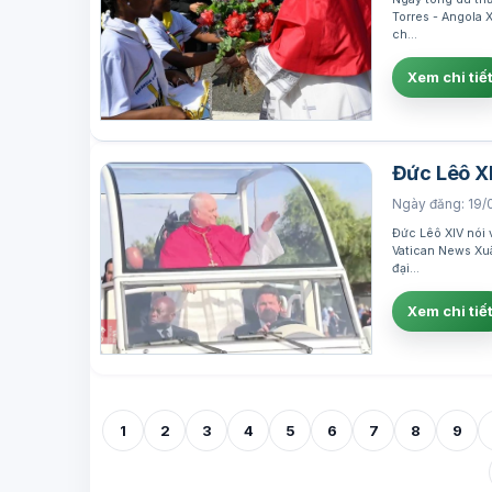
Torres - Angola 
ch…
Xem chi tiế
Đức Lêô XI
Ngày đăng: 19/
Đức Lêô XIV nói 
Vatican News Xu
đại…
Xem chi tiế
1
2
3
4
5
6
7
8
9