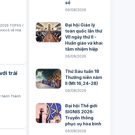
số
06/08/2026
Đại hội Giáo lý
4/2026 TGPSG /
anxicô về nhà
toàn quốc lần thứ
VII ngày thứ II -
Huấn giáo và khai
tâm nhiệm hiệp
06/08/2026
Thứ Sáu tuần 18
ới trái
Thường niên năm
II (Mt 16,24-28)
06/08/2026
cử hành Thánh
Đại hội Thế giới
SIGNIS 2026:
Truyền thông
phục vụ hòa bình
06/08/2026