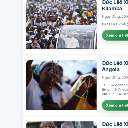
Đức Lêô XI
Kilamba
Ngày đăng: 20/
Đức Lêô XIV với g
Xem chi tiế
Đức Lêô X
Angola
Ngày đăng: 20/
TGPSG/Vatican Ne
tiếng nhất Angol
châu Phi. Tại Đề
Xem chi tiế
Đức Lêô XI