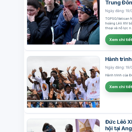
Trung Đô
Ngày đăng: 19/
TGPSG/Vatican Ne
hoàng Lêô XIV bày
thoại và nỗ lực 
Xem chi tiế
Hành trình
Ngày đăng: 19/
Hành trình của Đứ
Xem chi tiế
Đức Lêô XI
hội tại An