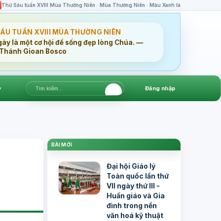
Thứ Sáu tuần XVIII Mùa Thường Niên · Mùa Thường Niên · Màu Xanh lá
SÁU TUẦN XVIII MÙA THƯỜNG NIÊN
gày là một cơ hội để sống đẹp lòng Chúa. —
Thánh Gioan Bosco
▾
Đăng nhập
BÀI MỚI
Đại hội Giáo lý
Toàn quốc lần thứ
VII ngày thứ III -
Huấn giáo và Gia
đình trong nền
văn hoá kỹ thuật