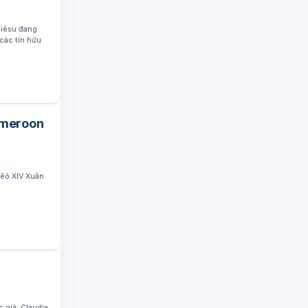
Giêsu đang
các tín hữu
ameroon
Lêô XIV Xuân
 giả: Claudia