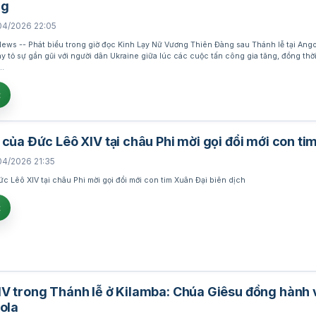
ng
04/2026 22:05
ws -- Phát biểu trong giờ đọc Kinh Lạy Nữ Vương Thiên Đàng sau Thánh lễ tại Ango
 tỏ sự gần gũi với người dân Ukraine giữa lúc các cuộc tấn công gia tăng, đồng thời
n…
t
 của Đức Lêô XIV tại châu Phi mời gọi đổi mới con ti
04/2026 21:35
c Lêô XIV tại châu Phi mời gọi đổi mới con tim Xuân Đại biên dịch
t
V trong Thánh lễ ở Kilamba: Chúa Giêsu đồng hành 
gola