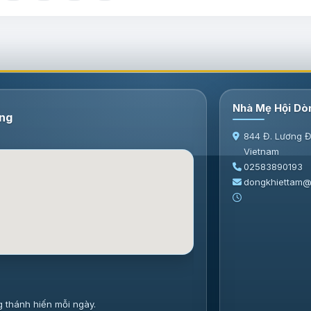
Nhà Mẹ Hội Dò
ang
844 Đ. Lương Đ
Vietnam
02583890193
dongkhiettam@
g thánh hiến mỗi ngày.