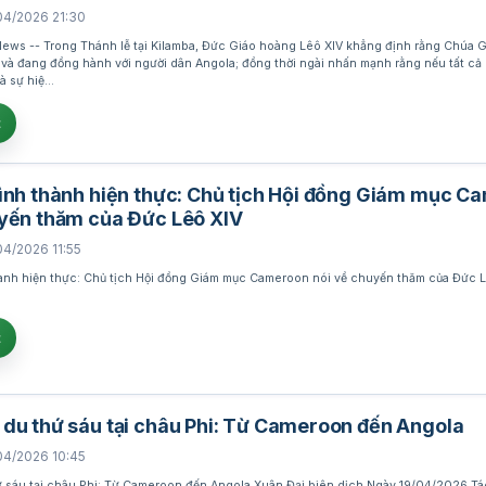
04/2026 21:30
ws -- Trong Thánh lễ tại Kilamba, Đức Giáo hoàng Lêô XIV khẳng định rằng Chúa 
i và đang đồng hành với người dân Angola; đồng thời ngài nhấn mạnh rằng nếu tất cả 
à sự hiệ…
t
ình thành hiện thực: Chủ tịch Hội đồng Giám mục C
uyến thăm của Đức Lêô XIV
04/2026 11:55
ành hiện thực: Chủ tịch Hội đồng Giám mục Cameroon nói về chuyến thăm của Đức 
t
du thứ sáu tại châu Phi: Từ Cameroon đến Angola
04/2026 10:45
 sáu tại châu Phi: Từ Cameroon đến Angola Xuân Đại biên dịch Ngày 19/04/2026 Tác