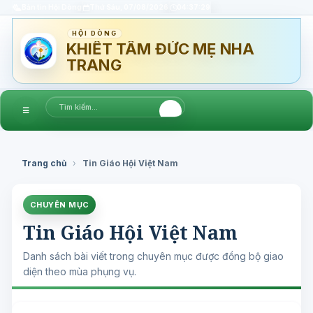
Bản tin Hội Dòng
Thứ Sáu, 07/08/2026
04:37:29
HỘI DÒNG
KHIẾT TÂM ĐỨC MẸ NHA
TRANG
☰
Trang chủ
›
Tin Giáo Hội Việt Nam
CHUYÊN MỤC
Tin Giáo Hội Việt Nam
Danh sách bài viết trong chuyên mục được đồng bộ giao
diện theo mùa phụng vụ.