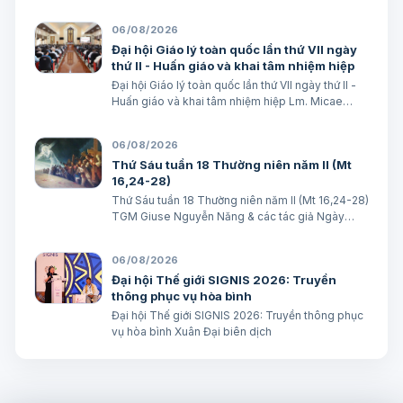
số avatar Lm. Micae Nguyễn Khắc Minh
06/08/2026
Đại hội Giáo lý toàn quốc lần thứ VII ngày
thứ II - Huấn giáo và khai tâm nhiệm hiệp
Đại hội Giáo lý toàn quốc lần thứ VII ngày thứ II -
Huấn giáo và khai tâm nhiệm hiệp Lm. Micae
Nguyễn Khắc Minh
06/08/2026
Thứ Sáu tuần 18 Thường niên năm II (Mt
16,24-28)
Thứ Sáu tuần 18 Thường niên năm II (Mt 16,24-28)
TGM Giuse Nguyễn Năng & các tác giả Ngày
07/08/2026 “Người ta sẽ lấy gì mà đổi được sự
sống mình”. BÀI ĐỌC I (năm II): Nk 1, 15; 2, 2; 3, 1-3.
06/08/2026
6-7 “Khốn cho thành khát má…
Đại hội Thế giới SIGNIS 2026: Truyền
thông phục vụ hòa bình
Đại hội Thế giới SIGNIS 2026: Truyền thông phục
vụ hòa bình Xuân Đại biên dịch