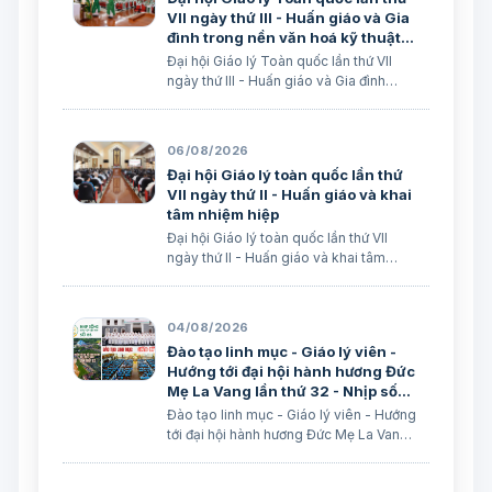
VII ngày thứ III - Huấn giáo và Gia
đình trong nền văn hoá kỹ thuật
số
Đại hội Giáo lý Toàn quốc lần thứ VII
ngày thứ III - Huấn giáo và Gia đình
trong nền văn hoá kỹ thuật số avatar
Lm. Micae Nguyễn Khắc Minh
06/08/2026
Đại hội Giáo lý toàn quốc lần thứ
VII ngày thứ II - Huấn giáo và khai
tâm nhiệm hiệp
Đại hội Giáo lý toàn quốc lần thứ VII
ngày thứ II - Huấn giáo và khai tâm
nhiệm hiệp Lm. Micae Nguyễn Khắc
Minh
04/08/2026
Đào tạo linh mục - Giáo lý viên -
Hướng tới đại hội hành hương Đức
Mẹ La Vang lần thứ 32 - Nhịp sống
Giáo hội Việt Nam số 85
Đào tạo linh mục - Giáo lý viên - Hướng
(28/7/2026 - 03/8/2026)
tới đại hội hành hương Đức Mẹ La Vang
lần thứ 32 - Nhịp sống Giáo hội Việt
Nam số 85 (28/7/2026 - 03/8/2026)