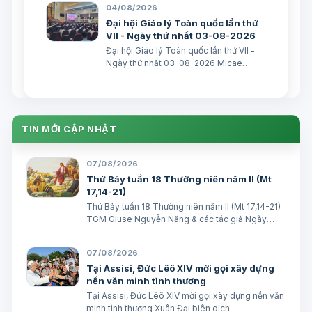
Truyền thông HĐGMVN
04/08/2026
Đại hội Giáo lý Toàn quốc lần thứ
VII - Ngày thứ nhất 03-08-2026
Đại hội Giáo lý Toàn quốc lần thứ VII -
Ngày thứ nhất 03-08-2026 Micae
Nguyễn Khắc Minh
TIN MỚI CẬP NHẬT
07/08/2026
Thứ Bảy tuần 18 Thường niên năm II (Mt
17,14-21)
Thứ Bảy tuần 18 Thường niên năm II (Mt 17,14-21)
TGM Giuse Nguyễn Năng & các tác giả Ngày
08/08/2026 “Tôi đã đem cháu đến cho các môn
đệ Ngài chữa, nhưng các ông không chữa được”.
07/08/2026
(Mt 17,16) BÀI ĐỌC I (năm II): Kb 1, 12…
Tại Assisi, Đức Lêô XIV mời gọi xây dựng
nền văn minh tình thương
Tại Assisi, Đức Lêô XIV mời gọi xây dựng nền văn
minh tình thương Xuân Đại biên dịch