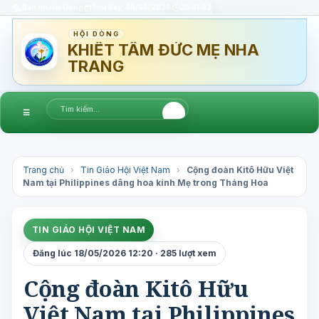
Bản tin Hội Dòng
Thứ Bảy, 08/08/2026
20:01:03
HỘI DÒNG
KHIẾT TÂM ĐỨC MẸ NHA
TRANG
☰
Trang chủ
›
Tin Giáo Hội Việt Nam
›
Cộng đoàn Kitô Hữu Việt
Nam tại Philippines dâng hoa kính Mẹ trong Tháng Hoa
TIN GIÁO HỘI VIỆT NAM
Đăng lúc 18/05/2026 12:20 · 285 lượt xem
Cộng đoàn Kitô Hữu
Việt Nam tại Philippines