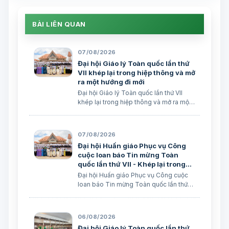
BÀI LIÊN QUAN
07/08/2026
Đại hội Giáo lý Toàn quốc lần thứ
VII khép lại trong hiệp thông và mở
ra một hướng đi mới
Đại hội Giáo lý Toàn quốc lần thứ VII
khép lại trong hiệp thông và mở ra một
hướng đi mới Lm. Micae Nguyễn Khắc
Minh
07/08/2026
Đại hội Huấn giáo Phục vụ Công
cuộc loan báo Tin mừng Toàn
quốc lần thứ VII - Khép lại trong
hiệp thông, mở ra một hướng đi
Đại hội Huấn giáo Phục vụ Công cuộc
mới cho công cuộc huấn giáo Việt
loan báo Tin mừng Toàn quốc lần thứ
Nam
VII - Khép lại trong hiệp thông, mở ra
một hướng đi mới cho công cuộc huấn
giáo Việt Nam Lm. Micae Nguyễn Khắc
06/08/2026
Minh
Đại hội Giáo lý Toàn quốc lần thứ