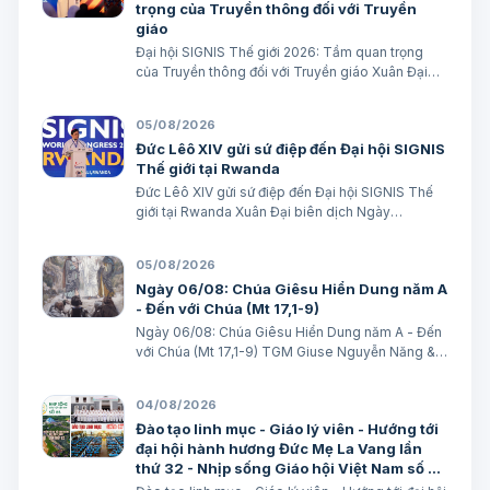
trọng của Truyền thông đối với Truyền
giáo
Đại hội SIGNIS Thế giới 2026: Tầm quan trọng
của Truyền thông đối với Truyền giáo Xuân Đại
biên dịch
05/08/2026
Đức Lêô XIV gửi sứ điệp đến Đại hội SIGNIS
Thế giới tại Rwanda
Đức Lêô XIV gửi sứ điệp đến Đại hội SIGNIS Thế
giới tại Rwanda Xuân Đại biên dịch Ngày
05/08/2026 Nguồn: Vatican News Xuân Đại biên
dịch TGPSG/Vatican News -- Đức Thánh Cha
05/08/2026
Lêô XIV kêu gọi những người làm truyền thông
Ngày 06/08: Chúa Giêsu Hiển Dung năm A
C…
- Đến với Chúa (Mt 17,1-9)
Ngày 06/08: Chúa Giêsu Hiển Dung năm A - Đến
với Chúa (Mt 17,1-9) TGM Giuse Nguyễn Năng &
các tác giả Ngày 06/08/2026 “Đây là Con Ta yêu
dấu”. BÀI ĐỌC I: Đn 7, 9-10. 13-14 “Áo Người trắng
04/08/2026
như tuyết”. Trích sách Tiên tri…
Đào tạo linh mục - Giáo lý viên - Hướng tới
đại hội hành hương Đức Mẹ La Vang lần
thứ 32 - Nhịp sống Giáo hội Việt Nam số 85
(28/7/2026 - 03/8/2026)