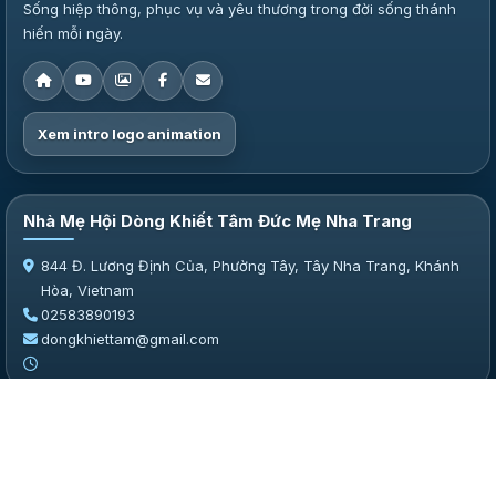
Sống hiệp thông, phục vụ và yêu thương trong đời sống thánh
hiến mỗi ngày.
Xem intro logo animation
Nhà Mẹ Hội Dòng Khiết Tâm Đức Mẹ Nha Trang
844 Đ. Lương Định Của, Phường Tây, Tây Nha Trang, Khánh
Hòa, Vietnam
02583890193
dongkhiettam@gmail.com
© 2026 Hội Dòng Khiết Tâm Đức Mẹ Nha Trang
👥 Online:
2
🔐 Thành viên:
0
📅 Hôm nay:
343
02583890193 • dongkhiettam@gmail.com