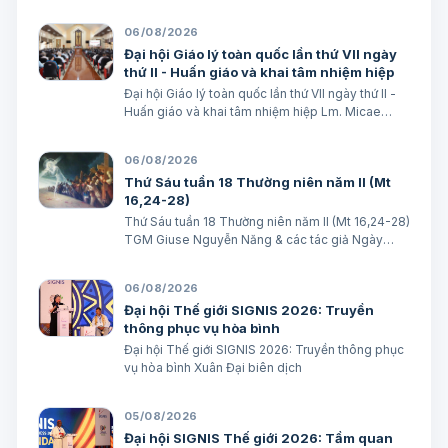
số avatar Lm. Micae Nguyễn Khắc Minh
06/08/2026
Đại hội Giáo lý toàn quốc lần thứ VII ngày
thứ II - Huấn giáo và khai tâm nhiệm hiệp
Đại hội Giáo lý toàn quốc lần thứ VII ngày thứ II -
Huấn giáo và khai tâm nhiệm hiệp Lm. Micae
Nguyễn Khắc Minh
06/08/2026
Thứ Sáu tuần 18 Thường niên năm II (Mt
16,24-28)
Thứ Sáu tuần 18 Thường niên năm II (Mt 16,24-28)
TGM Giuse Nguyễn Năng & các tác giả Ngày
07/08/2026 “Người ta sẽ lấy gì mà đổi được sự
sống mình”. BÀI ĐỌC I (năm II): Nk 1, 15; 2, 2; 3, 1-3.
06/08/2026
6-7 “Khốn cho thành khát má…
Đại hội Thế giới SIGNIS 2026: Truyền
thông phục vụ hòa bình
Đại hội Thế giới SIGNIS 2026: Truyền thông phục
vụ hòa bình Xuân Đại biên dịch
05/08/2026
Đại hội SIGNIS Thế giới 2026: Tầm quan