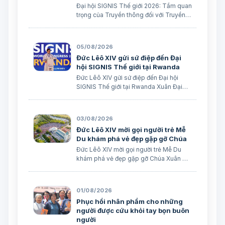
Đại hội SIGNIS Thế giới 2026: Tầm quan
trọng của Truyền thông đối với Truyền
giáo Xuân Đại biên dịch
05/08/2026
Đức Lêô XIV gửi sứ điệp đến Đại
hội SIGNIS Thế giới tại Rwanda
Đức Lêô XIV gửi sứ điệp đến Đại hội
SIGNIS Thế giới tại Rwanda Xuân Đại
biên dịch Ngày 05/08/2026 Nguồn:
Vatican News Xuân Đại biên dịch
TGPSG/Vatican News -- Đức Thánh
03/08/2026
Cha Lêô XIV kêu gọi những người làm
Đức Lêô XIV mời gọi người trẻ Mễ
truyền thông C…
Du khám phá vẻ đẹp gặp gỡ Chúa
Đức Lêô XIV mời gọi người trẻ Mễ Du
khám phá vẻ đẹp gặp gỡ Chúa Xuân Đại
biên dịch Ngày 03/08/2026 Tác giả:
Edoardo Giribaldi Xuân Đại biên dịch
TGPSG/Vatican News -- Trong sứ điệp
01/08/2026
do Đức Hồng y Quốc vụ khanh Tòa
Phục hồi nhân phẩm cho những
Thánh …
người được cứu khỏi tay bọn buôn
người