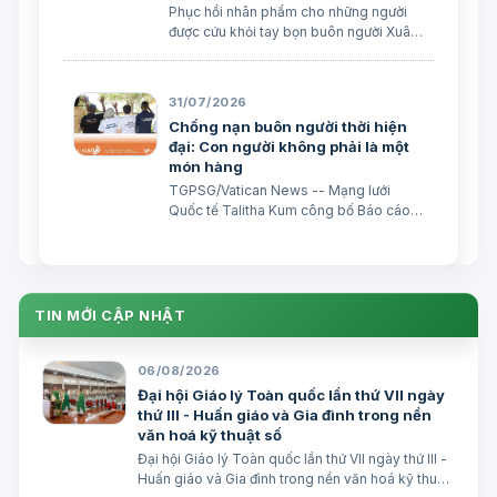
Phục hồi nhân phẩm cho những người
được cứu khỏi tay bọn buôn người Xuân
Đại biên dịch
31/07/2026
Chống nạn buôn người thời hiện
đại: Con người không phải là một
món hàng
TGPSG/Vatican News -- Mạng lưới
Quốc tế Talitha Kum công bố Báo cáo
thường niên năm 2025, cho thấy nạn
buôn người đang gia tăng song hành
với sự phát triển của công nghệ: sự bóc
lột trực tuyến và các trò lừa đảo trực
tuyến đã trở thành nhữ…
TIN MỚI CẬP NHẬT
06/08/2026
Đại hội Giáo lý Toàn quốc lần thứ VII ngày
thứ III - Huấn giáo và Gia đình trong nền
văn hoá kỹ thuật số
Đại hội Giáo lý Toàn quốc lần thứ VII ngày thứ III -
Huấn giáo và Gia đình trong nền văn hoá kỹ thuật