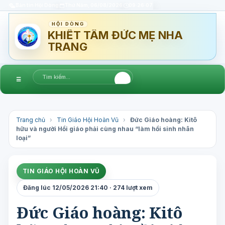
Bản tin Hội Dòng
Thứ Năm, 06/08/2026
09:26:08
HỘI DÒNG
KHIẾT TÂM ĐỨC MẸ NHA
TRANG
☰
Trang chủ
›
Tin Giáo Hội Hoàn Vũ
›
Đức Giáo hoàng: Kitô
hữu và người Hồi giáo phải cùng nhau “làm hồi sinh nhân
loại”
TIN GIÁO HỘI HOÀN VŨ
Đăng lúc 12/05/2026 21:40 · 274 lượt xem
Đức Giáo hoàng: Kitô