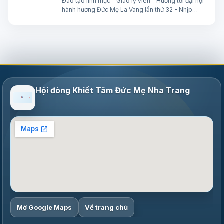
Đào tạo linh mục - Giáo lý viên - Hướng tới đại hội
hành hương Đức Mẹ La Vang lần thứ 32 - Nhịp
sống Giáo hội Việt Nam số 85 (28/7/2026 -
03/8/2026) Truyền thông HĐGMVN
Hội đòng Khiết Tâm Đức Mẹ Nha Trang
Mở Google Maps
Về trang chủ