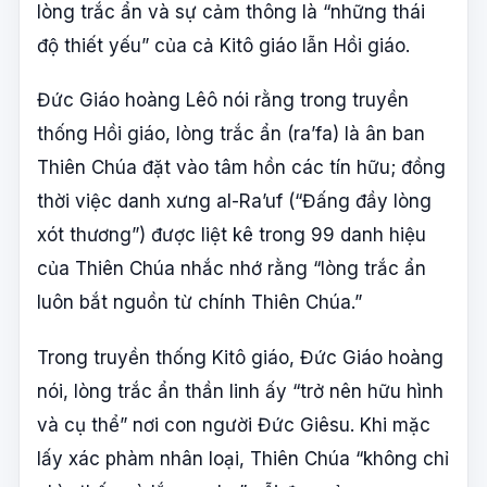
lòng trắc ẩn và sự cảm thông là “những thái
độ thiết yếu” của cả Kitô giáo lẫn Hồi giáo.
Đức Giáo hoàng Lêô nói rằng trong truyền
thống Hồi giáo, lòng trắc ẩn (ra’fa) là ân ban
Thiên Chúa đặt vào tâm hồn các tín hữu; đồng
thời việc danh xưng al-Ra’uf (“Đấng đầy lòng
xót thương”) được liệt kê trong 99 danh hiệu
của Thiên Chúa nhắc nhớ rằng “lòng trắc ẩn
luôn bắt nguồn từ chính Thiên Chúa.”
Trong truyền thống Kitô giáo, Đức Giáo hoàng
nói, lòng trắc ẩn thần linh ấy “trở nên hữu hình
và cụ thể” nơi con người Đức Giêsu. Khi mặc
lấy xác phàm nhân loại, Thiên Chúa “không chỉ