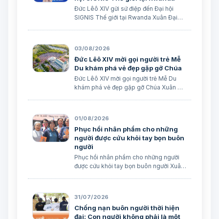
Đức Lêô XIV gửi sứ điệp đến Đại hội
SIGNIS Thế giới tại Rwanda Xuân Đại
biên dịch Ngày 05/08/2026 Nguồn:
Vatican News Xuân Đại biên dịch
TGPSG/Vatican News -- Đức Thánh
03/08/2026
Cha Lêô XIV kêu gọi những người làm
Đức Lêô XIV mời gọi người trẻ Mễ
truyền thông C…
Du khám phá vẻ đẹp gặp gỡ Chúa
Đức Lêô XIV mời gọi người trẻ Mễ Du
khám phá vẻ đẹp gặp gỡ Chúa Xuân Đại
biên dịch Ngày 03/08/2026 Tác giả:
Edoardo Giribaldi Xuân Đại biên dịch
TGPSG/Vatican News -- Trong sứ điệp
01/08/2026
do Đức Hồng y Quốc vụ khanh Tòa
Phục hồi nhân phẩm cho những
Thánh …
người được cứu khỏi tay bọn buôn
người
Phục hồi nhân phẩm cho những người
được cứu khỏi tay bọn buôn người Xuân
Đại biên dịch
31/07/2026
Chống nạn buôn người thời hiện
đại: Con người không phải là một