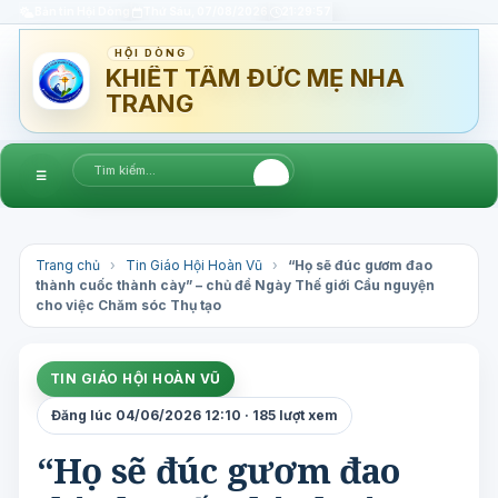
Bản tin Hội Dòng
Thứ Sáu, 07/08/2026
21:29:57
HỘI DÒNG
KHIẾT TÂM ĐỨC MẸ NHA
TRANG
☰
Trang chủ
›
Tin Giáo Hội Hoàn Vũ
›
“Họ sẽ đúc gươm đao
thành cuốc thành cày” – chủ đề Ngày Thế giới Cầu nguyện
cho việc Chăm sóc Thụ tạo
TIN GIÁO HỘI HOÀN VŨ
Đăng lúc 04/06/2026 12:10 · 185 lượt xem
“Họ sẽ đúc gươm đao