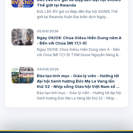
Thế giới tại Rwanda
Đức Lêô XIV gửi sứ điệp đến Đại hội SIGNIS Thế
giới tại Rwanda Xuân Đại biên dịch Ngày
05/08/2026 Nguồn: Vatican News Xuân Đại biên
dịch TGPSG/Vatican News -- Đức Thánh Cha
05/08/2026
Lêô XIV kêu gọi những người làm truyền thông
Ngày 06/08: Chúa Giêsu Hiển Dung năm A
C…
- Đến với Chúa (Mt 17,1-9)
Ngày 06/08: Chúa Giêsu Hiển Dung năm A - Đến
với Chúa (Mt 17,1-9) TGM Giuse Nguyễn Năng &
các tác giả Ngày 06/08/2026 “Đây là Con Ta yêu
dấu”. BÀI ĐỌC I: Đn 7, 9-10. 13-14 “Áo Người trắng
04/08/2026
như tuyết”. Trích sách Tiên tri…
Đào tạo linh mục - Giáo lý viên - Hướng tới
đại hội hành hương Đức Mẹ La Vang lần
thứ 32 - Nhịp sống Giáo hội Việt Nam số 85
(28/7/2026 - 03/8/2026)
Đào tạo linh mục - Giáo lý viên - Hướng tới đại hội
hành hương Đức Mẹ La Vang lần thứ 32 - Nhịp
sống Giáo hội Việt Nam số 85 (28/7/2026 -
03/8/2026) Truyền thông HĐGMVN