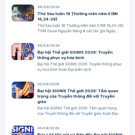
06/08/2026
Thứ Sáu tuần 18 Thường niên năm II (Mt
16,24-28)
Thứ Sáu tuần 18 Thường niên năm II (Mt 16,24-28)
TGM Giuse Nguyễn Năng & các tác giả Ngày
07/08/2026 “Người ta sẽ lấy gì mà đổi được sự
sống mình”. BÀI ĐỌC I (năm II): Nk 1, 15; 2, 2; 3, 1-3.
06/08/2026
6-7 “Khốn cho thành khát má…
Đại hội Thế giới SIGNIS 2026: Truyền
thông phục vụ hòa bình
Đại hội Thế giới SIGNIS 2026: Truyền thông phục
vụ hòa bình Xuân Đại biên dịch
05/08/2026
Đại hội SIGNIS Thế giới 2026: Tầm quan
trọng của Truyền thông đối với Truyền
giáo
Đại hội SIGNIS Thế giới 2026: Tầm quan trọng
của Truyền thông đối với Truyền giáo Xuân Đại
biên dịch
05/08/2026
Đức Lêô XIV gửi sứ điệp đến Đại hội SIGNIS