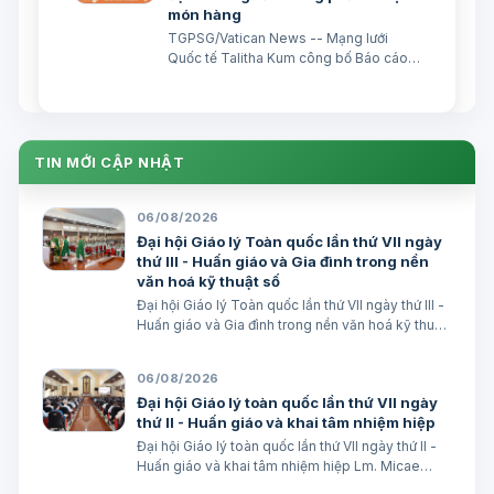
món hàng
TGPSG/Vatican News -- Mạng lưới
Quốc tế Talitha Kum công bố Báo cáo
thường niên năm 2025, cho thấy nạn
buôn người đang gia tăng song hành
với sự phát triển của công nghệ: sự bóc
lột trực tuyến và các trò lừa đảo trực
tuyến đã trở thành nhữ…
TIN MỚI CẬP NHẬT
06/08/2026
Đại hội Giáo lý Toàn quốc lần thứ VII ngày
thứ III - Huấn giáo và Gia đình trong nền
văn hoá kỹ thuật số
Đại hội Giáo lý Toàn quốc lần thứ VII ngày thứ III -
Huấn giáo và Gia đình trong nền văn hoá kỹ thuật
số avatar Lm. Micae Nguyễn Khắc Minh
06/08/2026
Đại hội Giáo lý toàn quốc lần thứ VII ngày
thứ II - Huấn giáo và khai tâm nhiệm hiệp
Đại hội Giáo lý toàn quốc lần thứ VII ngày thứ II -
Huấn giáo và khai tâm nhiệm hiệp Lm. Micae
Nguyễn Khắc Minh