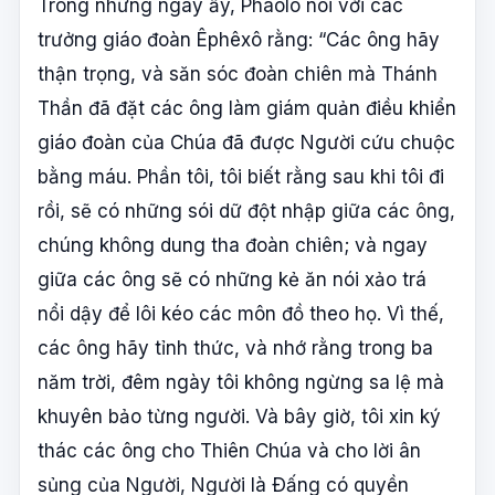
Trong những ngày ấy, Phaolô nói với các
trưởng giáo đoàn Êphêxô rằng: “Các ông hãy
thận trọng, và săn sóc đoàn chiên mà Thánh
Thần đã đặt các ông làm giám quản điều khiển
giáo đoàn của Chúa đã được Người cứu chuộc
bằng máu. Phần tôi, tôi biết rằng sau khi tôi đi
rồi, sẽ có những sói dữ đột nhập giữa các ông,
chúng không dung tha đoàn chiên; và ngay
giữa các ông sẽ có những kẻ ăn nói xảo trá
nổi dậy để lôi kéo các môn đồ theo họ. Vì thế,
các ông hãy tỉnh thức, và nhớ rằng trong ba
năm trời, đêm ngày tôi không ngừng sa lệ mà
khuyên bảo từng người. Và bây giờ, tôi xin ký
thác các ông cho Thiên Chúa và cho lời ân
sủng của Người, Người là Ðấng có quyền