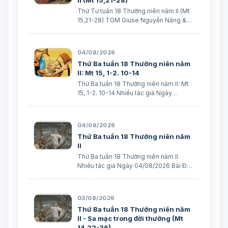
II (Mt 15,21-28)
Thứ Tư tuần 18 Thường niên năm II (Mt
15,21-28) TGM Giuse Nguyễn Năng &
các tác giả Ngày 05/08/2026 “Nhưng
Người không đáp lại một lời”. (Mt 15,23)
BÀI ĐỌC I (năm II): Gr 31, 1-7 “Ta đã yêu
04/08/2026
ngươi bằng mối tình muôn thuở…
Thứ Ba tuần 18 Thường niên năm
II: Mt 15, 1-2. 10-14
Thứ Ba tuần 18 Thường niên năm II: Mt
15, 1-2. 10-14 Nhiều tác giả Ngày
04/08/2026 Bài Ðọc I: (Năm II) Gr 30, 1-
2. 12-15. 18-22 “Vì tội lỗi ngươi quá nặng,
nên Ta đã làm cho ngươi những sự ấy.
04/08/2026
Nhưng Ta sẽ đem Giacóp về …
Thứ Ba tuần 18 Thường niên năm
II
Thứ Ba tuần 18 Thường niên năm II
Nhiều tác giả Ngày 04/08/2026 Bài Ðọc
I: (Năm II) Gr 30, 1-2. 12-15. 18-22 “Vì tội
lỗi ngươi quá nặng, nên Ta đã làm cho
ngươi những sự ấy. Nhưng Ta sẽ đem
03/08/2026
Giacóp về nhà xếp”. Trích sác…
Thứ Ba tuần 18 Thường niên năm
II - Sa mạc trong đời thường (Mt
14,22-36)