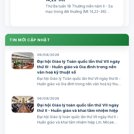
Thứ Ba tuần 18 Thường niên năm II - Sa
mạc trong đời thường (Mt 14,22-36)
TGM Giuse Nguyễn Năng & các tác giả
Ngày 04/08/2026 “Giải tán họ xong,
Người lên núi một mình mà cầu nguyện.”
(Mt 14, 23) Bài Ðọc I: (Năm II) Gr …
TIN MỚI CẬP NHẬT
06/08/2026
Đại hội Giáo lý Toàn quốc lần thứ VII ngày
thứ III - Huấn giáo và Gia đình trong nền
văn hoá kỹ thuật số
Đại hội Giáo lý Toàn quốc lần thứ VII ngày thứ III -
Huấn giáo và Gia đình trong nền văn hoá kỹ thuật
số avatar Lm. Micae Nguyễn Khắc Minh
06/08/2026
Đại hội Giáo lý toàn quốc lần thứ VII ngày
thứ II - Huấn giáo và khai tâm nhiệm hiệp
Đại hội Giáo lý toàn quốc lần thứ VII ngày thứ II -
Huấn giáo và khai tâm nhiệm hiệp Lm. Micae
Nguyễn Khắc Minh