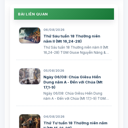
BÀI LIÊN QUAN
06/08/2026
Thứ Sáu tuần 18 Thường niên
năm II (Mt 16,24-28)
Thứ Sáu tuần 18 Thường niên năm II (Mt
16,24-28) TGM Giuse Nguyễn Năng &
các tác giả Ngày 07/08/2026 “Người ta
sẽ lấy gì mà đổi được sự sống mình”. BÀI
ĐỌC I (năm II): Nk 1, 15; 2, 2; 3, 1-3. 6-7
05/08/2026
“Khốn cho thành khát má…
Ngày 06/08: Chúa Giêsu Hiển
Dung năm A - Đến với Chúa (Mt
17,1-9)
Ngày 06/08: Chúa Giêsu Hiển Dung
năm A - Đến với Chúa (Mt 17,1-9) TGM
Giuse Nguyễn Năng & các tác giả Ngày
06/08/2026 “Đây là Con Ta yêu dấu”.
BÀI ĐỌC I: Đn 7, 9-10. 13-14 “Áo Người
04/08/2026
trắng như tuyết”. Trích sách Tiên tri…
Thứ Tư tuần 18 Thường niên năm