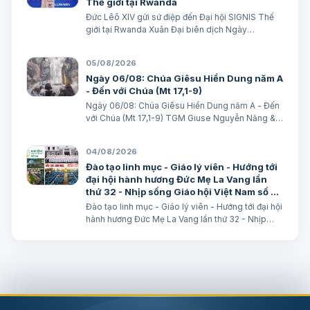
Thế giới tại Rwanda
Đức Lêô XIV gửi sứ điệp đến Đại hội SIGNIS Thế
giới tại Rwanda Xuân Đại biên dịch Ngày
05/08/2026 Nguồn: Vatican News Xuân Đại biên
dịch TGPSG/Vatican News -- Đức Thánh Cha
05/08/2026
Lêô XIV kêu gọi những người làm truyền thông
Ngày 06/08: Chúa Giêsu Hiển Dung năm A
C…
- Đến với Chúa (Mt 17,1-9)
Ngày 06/08: Chúa Giêsu Hiển Dung năm A - Đến
với Chúa (Mt 17,1-9) TGM Giuse Nguyễn Năng &
các tác giả Ngày 06/08/2026 “Đây là Con Ta yêu
dấu”. BÀI ĐỌC I: Đn 7, 9-10. 13-14 “Áo Người trắng
04/08/2026
như tuyết”. Trích sách Tiên tri…
Đào tạo linh mục - Giáo lý viên - Hướng tới
đại hội hành hương Đức Mẹ La Vang lần
thứ 32 - Nhịp sống Giáo hội Việt Nam số 85
(28/7/2026 - 03/8/2026)
Đào tạo linh mục - Giáo lý viên - Hướng tới đại hội
hành hương Đức Mẹ La Vang lần thứ 32 - Nhịp
sống Giáo hội Việt Nam số 85 (28/7/2026 -
03/8/2026) Truyền thông HĐGMVN