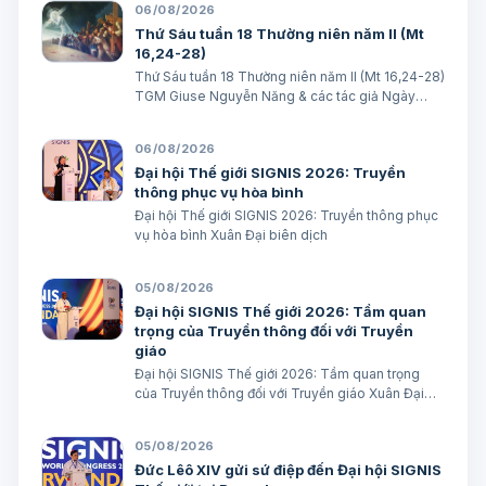
06/08/2026
Thứ Sáu tuần 18 Thường niên năm II (Mt
16,24-28)
Thứ Sáu tuần 18 Thường niên năm II (Mt 16,24-28)
TGM Giuse Nguyễn Năng & các tác giả Ngày
07/08/2026 “Người ta sẽ lấy gì mà đổi được sự
sống mình”. BÀI ĐỌC I (năm II): Nk 1, 15; 2, 2; 3, 1-3.
06/08/2026
6-7 “Khốn cho thành khát má…
Đại hội Thế giới SIGNIS 2026: Truyền
thông phục vụ hòa bình
Đại hội Thế giới SIGNIS 2026: Truyền thông phục
vụ hòa bình Xuân Đại biên dịch
05/08/2026
Đại hội SIGNIS Thế giới 2026: Tầm quan
trọng của Truyền thông đối với Truyền
giáo
Đại hội SIGNIS Thế giới 2026: Tầm quan trọng
của Truyền thông đối với Truyền giáo Xuân Đại
biên dịch
05/08/2026
Đức Lêô XIV gửi sứ điệp đến Đại hội SIGNIS