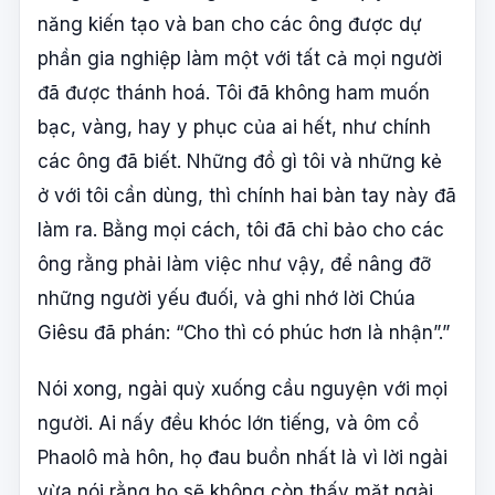
năng kiến tạo và ban cho các ông được dự
phần gia nghiệp làm một với tất cả mọi người
đã được thánh hoá. Tôi đã không ham muốn
bạc, vàng, hay y phục của ai hết, như chính
các ông đã biết. Những đồ gì tôi và những kẻ
ở với tôi cần dùng, thì chính hai bàn tay này đã
làm ra. Bằng mọi cách, tôi đã chỉ bảo cho các
ông rằng phải làm việc như vậy, để nâng đỡ
những người yếu đuối, và ghi nhớ lời Chúa
Giêsu đã phán: “Cho thì có phúc hơn là nhận”.”
Nói xong, ngài quỳ xuống cầu nguyện với mọi
người. Ai nấy đều khóc lớn tiếng, và ôm cổ
Phaolô mà hôn, họ đau buồn nhất là vì lời ngài
vừa nói rằng họ sẽ không còn thấy mặt ngài