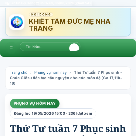
Bản tin Hội Dòng
Thứ Năm, 06/08/2026
14:07:43
HỘI DÒNG
KHIẾT TÂM ĐỨC MẸ NHA
TRANG
☰
Trang chủ
›
Phụng vụ hôm nay
›
Thứ Tư tuần 7 Phục sinh -
Chúa Giêsu tiếp tục cầu nguyện cho các môn đệ (Ga 17,11b-
19)
PHỤNG VỤ HÔM NAY
Đăng lúc 19/05/2026 15:00 · 236 lượt xem
Thứ Tư tuần 7 Phục sinh