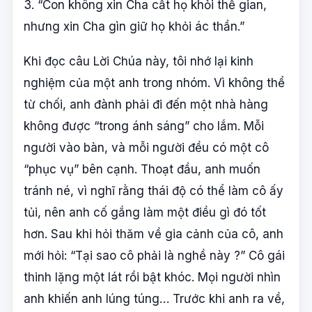
3. “Con không xin Cha cất họ khỏi thế gian,
nhưng xin Cha gìn giữ họ khỏi ác thần.”
Khi đọc câu Lời Chúa này, tôi nhớ lại kinh
nghiệm của một anh trong nhóm. Vì không thể
từ chối, anh đành phải đi đến một nhà hàng
không được “trong ánh sáng” cho lắm. Mỗi
người vào bàn, và mỗi người đều có một cô
“phục vụ” bên cạnh. Thoạt đầu, anh muốn
tránh né, vì nghĩ rằng thái độ có thể làm cô ấy
tủi, nên anh cố gắng làm một điều gì đó tốt
hơn. Sau khi hỏi thăm về gia cảnh của cô, anh
mới hỏi: “Tại sao cô phải là nghề này ?” Cô gái
thinh lặng một lát rồi bật khóc. Mọi người nhìn
anh khiến anh lúng túng… Trước khi anh ra về,