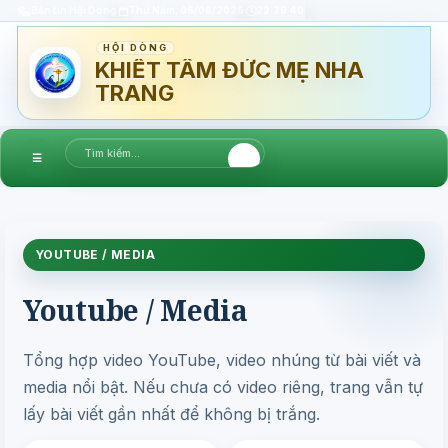
Bản tin Hội Dòng
Thứ Năm, 06/08/2026
22:29:41
HỘI DÒNG
KHIẾT TÂM ĐỨC MẸ NHA
TRANG
☰
YOUTUBE / MEDIA
Youtube / Media
Tổng hợp video YouTube, video nhúng từ bài viết và
media nổi bật. Nếu chưa có video riêng, trang vẫn tự
lấy bài viết gần nhất để không bị trắng.