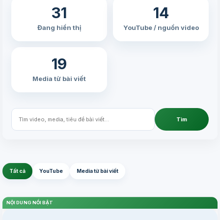
31
14
Đang hiển thị
YouTube / nguồn video
19
Media từ bài viết
Tìm
Tất cả
YouTube
Media từ bài viết
NỘI DUNG NỔI BẬT