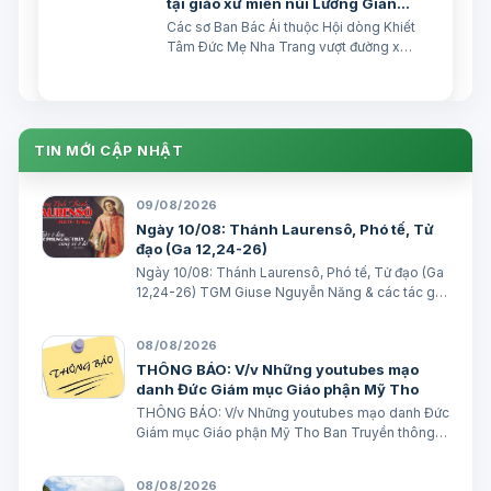
tại giáo xứ miền núi Lương Giang,
Gp Nha Trang
Các sơ Ban Bác Ái thuộc Hội dòng Khiết
Tâm Ðức Mẹ Nha Trang vượt đường xa
120km từ Nha Trang đến với bà con dân
tộc vùng núi thuộc giáo xứ Lương Giang
chia sẻ 550 phần ăn trưa do quán cơm
từ thiện Nụ Cười Khiết Tâm phục vụ.
TIN MỚI CẬP NHẬT
09/08/2026
Ngày 10/08: Thánh Laurensô, Phó tế, Tử
đạo (Ga 12,24-26)
Ngày 10/08: Thánh Laurensô, Phó tế, Tử đạo (Ga
12,24-26) TGM Giuse Nguyễn Năng & các tác giả
Ngày 10/08/2026 Ai phục vụ Thầy, Cha Thầy sẽ
quý trọng người ấy. Bài đọc 1: 2 Cr 9, 6-10 Ai vui vẻ
08/08/2026
dâng hiến, thì được Thiên C…
THÔNG BÁO: V/v Những youtubes mạo
danh Đức Giám mục Giáo phận Mỹ Tho
THÔNG BÁO: V/v Những youtubes mạo danh Đức
Giám mục Giáo phận Mỹ Tho Ban Truyền thông
Giáo phận Ngày 08/08/2026 GIÁO PHẬN MỸ
THO BAN TRUYỀN THÔNG THÔNG BÁO V/v
08/08/2026