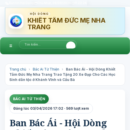
Bản tin Hội Dòng
Chủ Nhật, 09/08/2026
11:22:25
HỘI DÒNG
KHIẾT TÂM ĐỨC MẸ NHA
TRANG
☰
Trang chủ
›
Bác Ai Từ Thiện
›
Ban Bác Ái - Hội Dòng Khiết
Tâm Đức Mẹ Nha Trang Trao Tặng 20 Xe Đạp Cho Các Học
Sinh dân tộc ở Khánh Vĩnh và Cầu Bà
BÁC AI TỪ THIỆN
Đăng lúc 03/04/2026 17:02 · 569 lượt xem
Ban Bác Ái - Hội Dòng