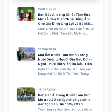
24/07/2026
Ban Bác Ái dòng Khiết Tâm Đức
Mẹ: Lễ Bàn Giao "Nhà Hồng Ân"
Cho Gia Đình Ông Lợi và Bà Mái
19/7/2026
Chúa Nhật 19/7/2026, Ban Bác Ái thuộc
Hội Dòng Khiết Tâm Đức Mẹ Nha
Trang đã tổ chức lễ bàn giao căn "Nhà
Hồng Ân" cho gia đình ông Chammalé
Lợi và bà Chammalé Thị Mái.
22/06/2026
Mái Ấm Khiết Tâm Vinh Trang
Nuôi Dưỡng Người Già Neo Đơn -
Nghi Thức Đặt Viên Đá Đầu Tiên
Nghi Thức Đặt Viên Đá Đầu Tiên Xây
Dựng Mái Ấm Khiết Tâm Vinh Trang
Nuôi Dưỡng Người Già Neo Đơn
16/06/2026
Ban Bác Ái Dòng Khiết Tâm Đức
Mẹ trao 20 xe đạp cho học sinh
dân tộc Sán Dìu 16/5/2026
Trao tặng xe đạp cho các học sinh có