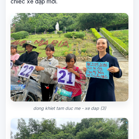
chiếc xe đạp mới.
dong khiet tam duc me - xe dap (3)