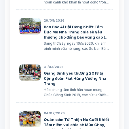
hoàn cảnh khó khăn là hoạt động trong
Chương trình hỗ trợ học sinh nghèo
“Cùng Em Hướng Đến Tương Lai” của
Ban Bác Ái Hội dòng Khiết Tâm Đức Mẹ
26/05/2026
Nha Trang.
Ban Bác Ái Hội Dòng Khiết Tâm
Đức Mẹ Nha Trang chia sẻ yêu
thương cho đồng bào vùng cao tại
Buôn Ea Drai – Đăk Lăk
Sáng thứ Bảy, ngày 16/5/2026, khi ánh
bình minh vừa hé rạng, các Sơ ban Bác
Ái Hội Dòng Khiết Tâm Đức Mẹ Nha
Trang đã lên đường thi hành sứ vụ yêu
thương, mang theo những phần quà
31/03/2026
được góp từ sự quảng đại nâng đỡ của
Giáng Sinh yêu thương 2018 tại
quý ân nhân đến với vùng sơn cước.
Cộng đoàn Fiat Hùng Vương Nha
Trang
Hòa chung tâm tình hân hoan mừng
Chúa Giáng Sinh 2018, các nữ tu Khiết
Tâm Đức Mẹ thuộc cộng đoàn Fiat – 124
Hùng Vương Nha Trang đã mang niềm
vui đến cho 200 bệnh nhân, người già
04/02/2026
neo đơn và các gia đình khó khăn
Quán cơm Từ Thiện Nụ Cười Khiết
không phân biệt tôn giáo.
Tâm niềm vui chia sẻ Mùa Chay,