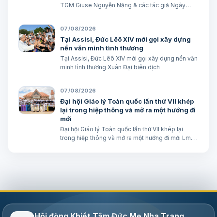
TGM Giuse Nguyễn Năng & các tác giả Ngày
08/08/2026 “Tôi đã đem cháu đến cho các môn
đệ Ngài chữa, nhưng các ông không chữa được”.
07/08/2026
(Mt 17,16) BÀI ĐỌC I (năm II): Kb 1, 12…
Tại Assisi, Đức Lêô XIV mời gọi xây dựng
nền văn minh tình thương
Tại Assisi, Đức Lêô XIV mời gọi xây dựng nền văn
minh tình thương Xuân Đại biên dịch
07/08/2026
Đại hội Giáo lý Toàn quốc lần thứ VII khép
lại trong hiệp thông và mở ra một hướng đi
mới
Đại hội Giáo lý Toàn quốc lần thứ VII khép lại
trong hiệp thông và mở ra một hướng đi mới Lm.
Micae Nguyễn Khắc Minh
Hội đòng Khiết Tâm Đức Mẹ Nha Trang