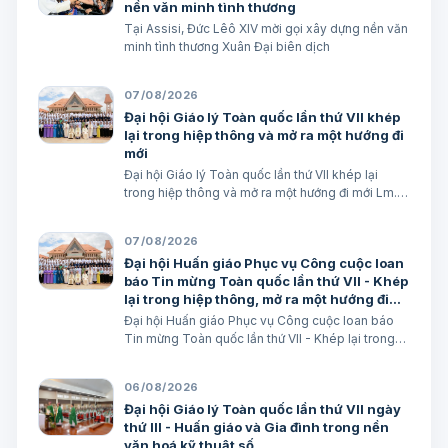
nền văn minh tình thương
Tại Assisi, Đức Lêô XIV mời gọi xây dựng nền văn
minh tình thương Xuân Đại biên dịch
07/08/2026
Đại hội Giáo lý Toàn quốc lần thứ VII khép
lại trong hiệp thông và mở ra một hướng đi
mới
Đại hội Giáo lý Toàn quốc lần thứ VII khép lại
trong hiệp thông và mở ra một hướng đi mới Lm.
Micae Nguyễn Khắc Minh
07/08/2026
Đại hội Huấn giáo Phục vụ Công cuộc loan
báo Tin mừng Toàn quốc lần thứ VII - Khép
lại trong hiệp thông, mở ra một hướng đi
mới cho công cuộc huấn giáo Việt Nam
Đại hội Huấn giáo Phục vụ Công cuộc loan báo
Tin mừng Toàn quốc lần thứ VII - Khép lại trong
hiệp thông, mở ra một hướng đi mới cho công
cuộc huấn giáo Việt Nam Lm. Micae Nguyễn Khắc
06/08/2026
Minh
Đại hội Giáo lý Toàn quốc lần thứ VII ngày
thứ III - Huấn giáo và Gia đình trong nền
văn hoá kỹ thuật số