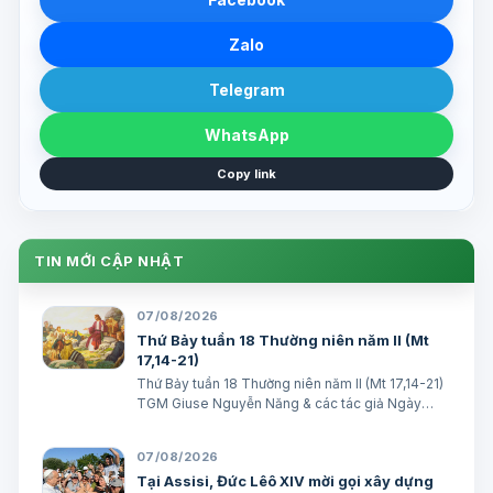
Zalo
Telegram
WhatsApp
Copy link
TIN MỚI CẬP NHẬT
07/08/2026
Thứ Bảy tuần 18 Thường niên năm II (Mt
17,14-21)
Thứ Bảy tuần 18 Thường niên năm II (Mt 17,14-21)
TGM Giuse Nguyễn Năng & các tác giả Ngày
08/08/2026 “Tôi đã đem cháu đến cho các môn
đệ Ngài chữa, nhưng các ông không chữa được”.
07/08/2026
(Mt 17,16) BÀI ĐỌC I (năm II): Kb 1, 12…
Tại Assisi, Đức Lêô XIV mời gọi xây dựng