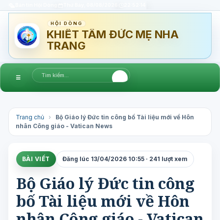
Bản tin Hội Dòng
Thứ Bảy, 08/08/2026
22:52:15
HỘI DÒNG
KHIẾT TÂM ĐỨC MẸ NHA
TRANG
☰
Trang chủ
›
Bộ Giáo lý Đức tin công bố Tài liệu mới về Hôn
nhân Công giáo - Vatican News
BÀI VIẾT
Đăng lúc 13/04/2026 10:55 · 241 lượt xem
Bộ Giáo lý Đức tin công
bố Tài liệu mới về Hôn
nhân Công giáo - Vatican