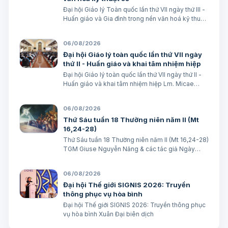
Đại hội Giáo lý Toàn quốc lần thứ VII ngày thứ III -
Huấn giáo và Gia đình trong nền văn hoá kỹ thuật
số avatar Lm. Micae Nguyễn Khắc Minh
06/08/2026
Đại hội Giáo lý toàn quốc lần thứ VII ngày
thứ II - Huấn giáo và khai tâm nhiệm hiệp
Đại hội Giáo lý toàn quốc lần thứ VII ngày thứ II -
Huấn giáo và khai tâm nhiệm hiệp Lm. Micae
Nguyễn Khắc Minh
06/08/2026
Thứ Sáu tuần 18 Thường niên năm II (Mt
16,24-28)
Thứ Sáu tuần 18 Thường niên năm II (Mt 16,24-28)
TGM Giuse Nguyễn Năng & các tác giả Ngày
07/08/2026 “Người ta sẽ lấy gì mà đổi được sự
sống mình”. BÀI ĐỌC I (năm II): Nk 1, 15; 2, 2; 3, 1-3.
06/08/2026
6-7 “Khốn cho thành khát má…
Đại hội Thế giới SIGNIS 2026: Truyền
thông phục vụ hòa bình
Đại hội Thế giới SIGNIS 2026: Truyền thông phục
vụ hòa bình Xuân Đại biên dịch