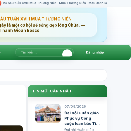
Thứ Sáu tuần XVIII Mùa Thường Niên · Mùa Thường Niên · Màu Xanh lá
SÁU TUẦN XVIII MÙA THƯỜNG NIÊN
gày là một cơ hội để sống đẹp lòng Chúa. —
Thánh Gioan Bosco
▾
Đăng nhập
TIN MỚI CẬP NHẬT
07/08/2026
Đại hội Huấn giáo
Phục vụ Công
cuộc loan báo Tin
mừng Toàn quốc
Đại hội Huấn giáo