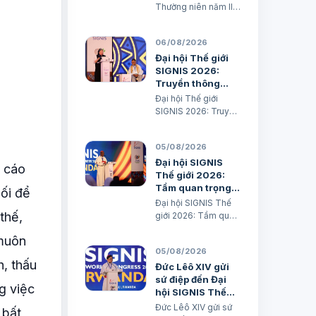
Thường niên năm II
(Mt 16,24-28) TGM
Giuse Nguyễn Năng
06/08/2026
& các tác giả Ngày
07/08/2026 “Người
Đại hội Thế giới
ta sẽ lấy gì mà đổi
SIGNIS 2026:
được sự sống mình”.
Truyền thông
BÀI ĐỌC I (năm II): Nk
phục vụ hòa bình
Đại hội Thế giới
1, 15; 2, 2; 3, 1-3. 6-7
SIGNIS 2026: Truyền
“Khốn cho thành khát
thông phục vụ hòa
má…
bình Xuân Đại biên
05/08/2026
dịch
Đại hội SIGNIS
ố cáo
Thế giới 2026:
Tầm quan trọng
dối để
của Truyền thông
Đại hội SIGNIS Thế
đối với Truyền
thế,
giới 2026: Tầm quan
giáo
trọng của Truyền
 muôn
thông đối với Truyền
05/08/2026
giáo Xuân Đại biên
h, thấu
dịch
Đức Lêô XIV gửi
sứ điệp đến Đại
g việc
hội SIGNIS Thế
giới tại Rwanda
Đức Lêô XIV gửi sứ
 bất