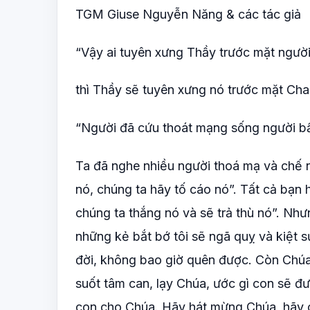
TGM Giuse Nguyễn Năng & các tác giả
“Vậy ai tuyên xưng Thầy trước mặt người
thì Thầy sẽ tuyên xưng nó trước mặt Cha 
“Người đã cứu thoát mạng sống người bất
Ta đã nghe nhiều người thoá mạ và chế 
nó, chúng ta hãy tố cáo nó”. Tất cả bạn h
chúng ta thắng nó và sẽ trả thù nó”. Như
những kẻ bắt bớ tôi sẽ ngã quỵ và kiệt 
đời, không bao giờ quên được. Còn Chúa,
suốt tâm can, lạy Chúa, ước gì con sẽ đư
con cho Chúa. Hãy hát mừng Chúa, hãy c