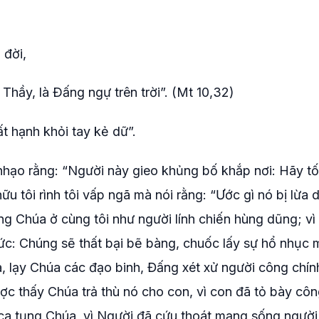
 đời,
Thầy, là Ðấng ngự trên trời”. (Mt 10,32)
 hạnh khỏi tay kẻ dữ”.
nhạo rằng: “Người này gieo khủng bố khắp nơi: Hãy t
ữu tôi rình tôi vấp ngã mà nói rằng: “Ước gì nó bị lừa 
ng Chúa ở cùng tôi như người lính chiến hùng dũng; vì 
sức: Chúng sẽ thất bại bẽ bàng, chuốc lấy sự hổ nhục
 lạy Chúa các đạo binh, Đấng xét xử người công chín
ợc thấy Chúa trả thù nó cho con, vì con đã tỏ bày côn
a tụng Chúa, vì Người đã cứu thoát mạng sống người