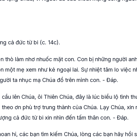
g cả đức từ bi (c. 14c).
hẹn thò làm nhơ nhuốc mặt con. Con bị những người an
n một mẹ xem như kẻ ngoại lai. Sự nhiệt tâm lo việc n
gười ta nhục mạ Chúa đổ trên mình con. - Đáp.
cầu lên Chúa, ôi Thiên Chúa, đây là lúc biểu lộ tình t
, theo ơn phù trợ trung thành của Chúa. Lạy Chúa, xin
lượng cả đức từ bi xin nhìn đến tấm thân con. - Đáp.
oan hỉ, các bạn tìm kiếm Chúa, lòng các bạn hãy hồi si