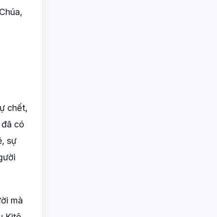
 Chúa,
ự chết,
, đã có
ê, sự
gười
ười mà
 Kitô,