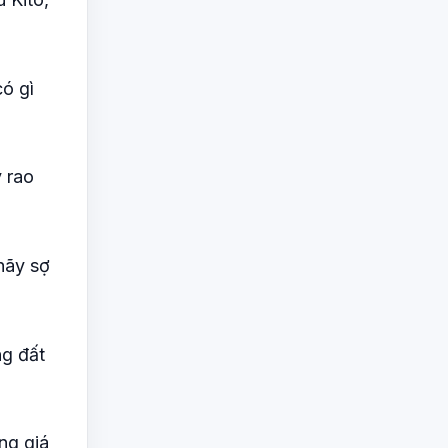
ó gì
y rao
hãy sợ
ng đất
ng giá