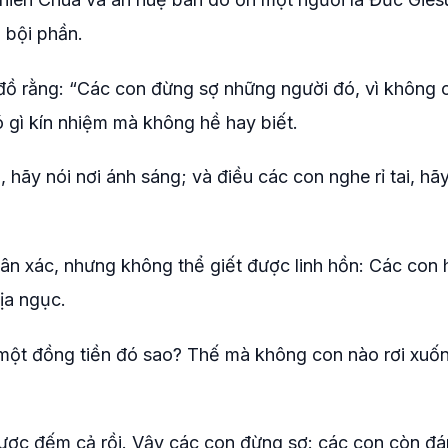
 bội phần.
đồ rằng: “Các con đừng sợ những người đó, vì không c
ó gì kín nhiệm mà không hề hay biết.
 hãy nói nơi ánh sáng; và điều các con nghe rỉ tai, hã
ân xác, nhưng không thể giết được linh hồn: Các con 
ịa ngục.
 một đồng tiền đó sao? Thế mà không con nào rơi xuố
được đếm cả rồi. Vậy các con đừng sợ: các con còn đá