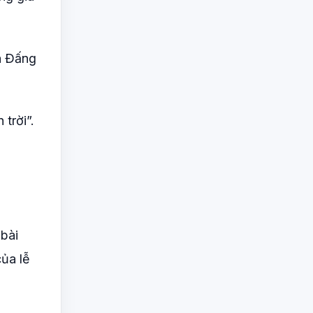
là Ðấng
trời”.
 bài
của lễ