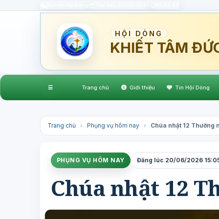
Bản tin Hội Dòng
Thứ Sáu, 07/08/2026
02:02:43
HỘI DÒNG
KHIẾT TÂM ĐỨ
☰
Trang chủ
Giới thiệu
Tin Hội Dòng
Trang chủ
›
Phụng vụ hôm nay
›
Chúa nhật 12 Thường 
PHỤNG VỤ HÔM NAY
Đăng lúc 20/06/2026 15:05 
Chúa nhật 12 T