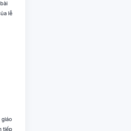
 bài
của lễ
 giáo
 tiếp