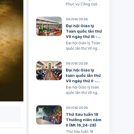
lần thứ VII - Khép
Phục vụ Công cuộc
lại trong hiệp
loan báo Tin mừng
thông, mở ra một
Toàn quốc lần thứ VII
hướng đi mới cho
06/08/2026
- Khép lại trong hiệp
công cuộc huấn
thông, mở ra một
Đại hội Giáo lý
giáo Việt Nam
hướng đi mới cho
Toàn quốc lần thứ
công cuộc huấn giáo
VII ngày thứ III -
Việt Nam Lm. Micae
Huấn giáo và Gia
Đại hội Giáo lý Toàn
Nguyễn Khắc Minh
đình trong nền
quốc lần thứ VII ngày
văn hoá kỹ thuật
thứ III - Huấn giáo và
số
Gia đình trong nền
06/08/2026
văn hoá kỹ thuật số
avatar Lm. Micae
Đại hội Giáo lý
Nguyễn Khắc Minh
toàn quốc lần thứ
VII ngày thứ II -
Huấn giáo và khai
Đại hội Giáo lý toàn
tâm nhiệm hiệp
quốc lần thứ VII ngày
thứ II - Huấn giáo và
khai tâm nhiệm hiệp
06/08/2026
Lm. Micae Nguyễn
Khắc Minh
Thứ Sáu tuần 18
Thường niên năm
II (Mt 16,24-28)
Thứ Sáu tuần 18