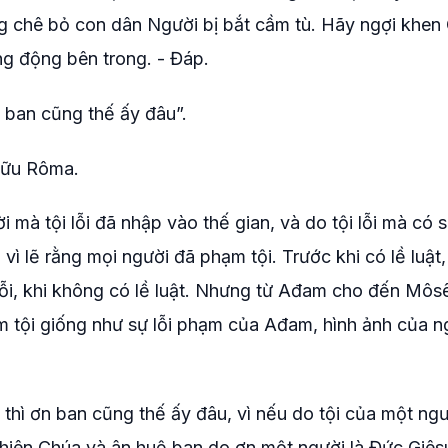
 chê bỏ con dân Người bị bắt cầm tù. Hãy ngợi khen
ống động bên trong. - Đáp.
n ban cũng thế ấy đâu”.
 hữu Rôma.
à tội lỗi đã nhập vào thế gian, và do tội lỗi mà có s
 vì lẽ rằng mọi người đã phạm tội. Trước khi có lề luật
t lỗi, khi không có lề luật. Nhưng từ Ađam cho đến Môs
m tội giống như sự lỗi phạm của Ađam, hình ảnh của n
thì ơn ban cũng thế ấy đâu, vì nếu do tội của một ng
Thiên Chúa và ân huệ ban do ơn một người là Đức Giêsu