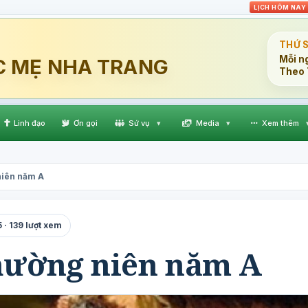
LỊCH HÔM NAY
THỨ 
Mỗi n
C MẸ NHA TRANG
Theo 
Linh đạo
Ơn gọi
Sứ vụ
▾
Media
▾
Xem thêm
niên năm A
· 139 lượt xem
hường niên năm A