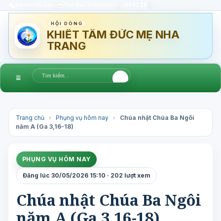
Bản tin Hội Dòng
Thứ Sáu, 07/08/2026
04:12:26
HỘI DÒNG
KHIẾT TÂM ĐỨC MẸ NHA
TRANG
☰
Trang chủ
›
Phụng vụ hôm nay
›
Chúa nhật Chúa Ba Ngôi
năm A (Ga 3,16-18)
PHỤNG VỤ HÔM NAY
Đăng lúc 30/05/2026 15:10 · 202 lượt xem
Chúa nhật Chúa Ba Ngôi
năm A (Ga 3,16-18)