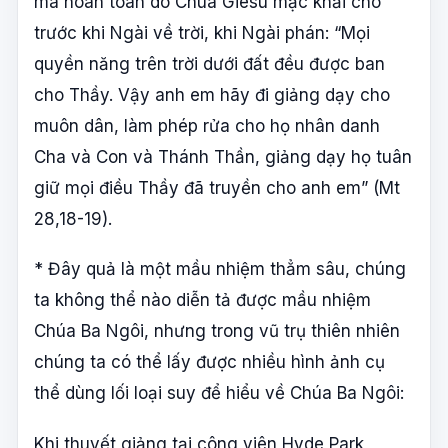
mà hoàn toàn do Chúa Giêsu mạc khải cho
trước khi Ngài về trời, khi Ngài phán: “Mọi
quyền năng trên trời dưới đất đều được ban
cho Thầy. Vậy anh em hãy đi giảng dạy cho
muôn dân, làm phép rửa cho họ nhân danh
Cha và Con và Thánh Thần, giảng dạy họ tuân
giữ mọi điều Thầy đã truyền cho anh em” (Mt
28,18-19).
* Đây quả là một mầu nhiệm thẳm sâu, chúng
ta không thể nào diễn tả được mầu nhiệm
Chúa Ba Ngôi, nhưng trong vũ trụ thiên nhiên
chúng ta có thể lấy được nhiều hình ảnh cụ
thể dùng lối loại suy để hiểu về Chúa Ba Ngôi:
Khi thuyết giảng tại công viên Hyde Park,