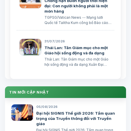
Chống nạn buôn người thời hiện
đại: Con người không phải là một
món hàng
TGPSG/Vatican News -- Mạng lưới
Quốc tế Talitha Kum công bố Báo cáo
thường niên năm 2025, cho thấy nạn
buôn người đang gia tăng song hành
với sự phát triển của công nghệ: sự bóc
31/07/2026
lột trực tuyến và các trò lừa đảo trực
Thái Lan: Tân Giám mục cho một
tuyến đã trở thành nhữ…
Giáo hội sống động và đa dạng
Thái Lan: Tân Giám mục cho một Giáo
hội sống động và đa dạng Xuân Đại
biên dịch
TIN MỚI CẬP NHẬT
05/08/2026
Đại hội SIGNIS Thế giới 2026: Tầm quan
trọng của Truyền thông đối với Truyền
giáo
Đại hội SIGNIS Thế giới 2026: Tầm quan trọng