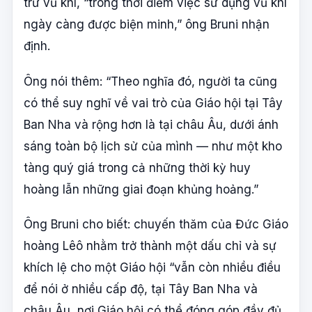
trừ vũ khí, “trong thời điểm việc sử dụng vũ khí
ngày càng được biện minh,” ông Bruni nhận
định.
Ông nói thêm: “Theo nghĩa đó, người ta cũng
có thể suy nghĩ về vai trò của Giáo hội tại Tây
Ban Nha và rộng hơn là tại châu Âu, dưới ánh
sáng toàn bộ lịch sử của mình — như một kho
tàng quý giá trong cả những thời kỳ huy
hoàng lẫn những giai đoạn khủng hoảng.”
Ông Bruni cho biết: chuyến thăm của Đức Giáo
hoàng Lêô nhằm trở thành một dấu chỉ và sự
khích lệ cho một Giáo hội “vẫn còn nhiều điều
để nói ở nhiều cấp độ, tại Tây Ban Nha và
châu Âu, nơi Giáo hội có thể đóng góp đầy đủ