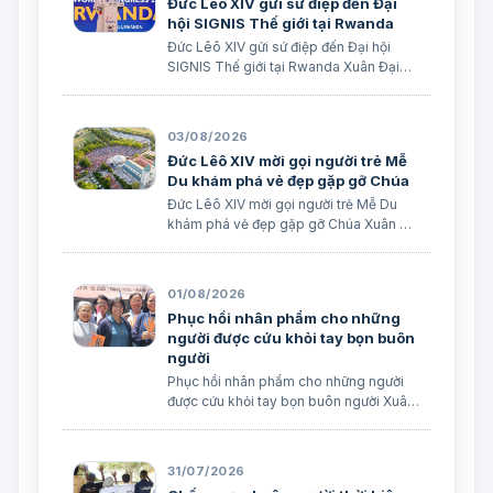
Đức Lêô XIV gửi sứ điệp đến Đại
hội SIGNIS Thế giới tại Rwanda
Đức Lêô XIV gửi sứ điệp đến Đại hội
SIGNIS Thế giới tại Rwanda Xuân Đại
biên dịch Ngày 05/08/2026 Nguồn:
Vatican News Xuân Đại biên dịch
TGPSG/Vatican News -- Đức Thánh
03/08/2026
Cha Lêô XIV kêu gọi những người làm
Đức Lêô XIV mời gọi người trẻ Mễ
truyền thông C…
Du khám phá vẻ đẹp gặp gỡ Chúa
Đức Lêô XIV mời gọi người trẻ Mễ Du
khám phá vẻ đẹp gặp gỡ Chúa Xuân Đại
biên dịch Ngày 03/08/2026 Tác giả:
Edoardo Giribaldi Xuân Đại biên dịch
TGPSG/Vatican News -- Trong sứ điệp
01/08/2026
do Đức Hồng y Quốc vụ khanh Tòa
Phục hồi nhân phẩm cho những
Thánh …
người được cứu khỏi tay bọn buôn
người
Phục hồi nhân phẩm cho những người
được cứu khỏi tay bọn buôn người Xuân
Đại biên dịch
31/07/2026