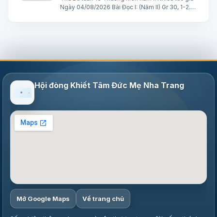
Ngày 04/08/2026 Bài Ðọc I: (Năm II) Gr 30, 1-2.
12-15. 18-22 “Vì tội lỗi ngươi quá nặng, nên Ta đã
làm cho ngươi những sự ấy. Nhưng Ta sẽ đem
Giacóp về nhà xếp”. Trích sác…
Hội đòng Khiết Tâm Đức Mẹ Nha Trang
Mở Google Maps
Về trang chủ