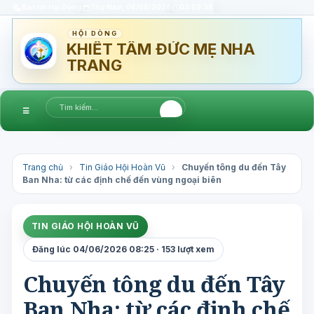
Bản tin Hội Dòng
Thứ Năm, 06/08/2026
03:59:39
HỘI DÒNG
KHIẾT TÂM ĐỨC MẸ NHA
TRANG
☰
Trang chủ
›
Tin Giáo Hội Hoàn Vũ
›
Chuyến tông du đến Tây
Ban Nha: từ các định chế đến vùng ngoại biên
TIN GIÁO HỘI HOÀN VŨ
Đăng lúc 04/06/2026 08:25 · 153 lượt xem
Chuyến tông du đến Tây
Ban Nha: từ các định chế