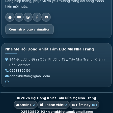
Sống hiệp thông, phục vụ và yêu thương trong đời sống thánh
hiến mỗi ngày.
Xem intro logo animation
Nhà Mẹ Hội Dòng Khiết Tâm Đức Mẹ Nha Trang
844 Đ. Lương Định Của, Phường Tây, Tây Nha Trang, Khánh
Hòa, Vietnam
02583890193
dongkhiettam@gmail.com
© 2026 Hội Dòng Khiết Tâm Đức Mẹ Nha Trang
👥 Online:
2
🔐 Thành viên:
0
📅 Hôm nay:
181
02583890193 • dongkhiettam@gmail.com