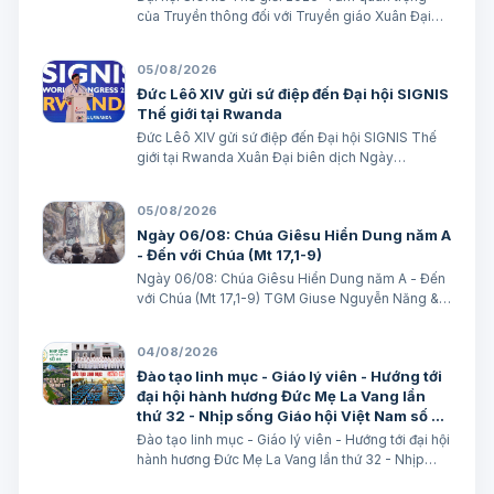
của Truyền thông đối với Truyền giáo Xuân Đại
biên dịch
05/08/2026
Đức Lêô XIV gửi sứ điệp đến Đại hội SIGNIS
Thế giới tại Rwanda
Đức Lêô XIV gửi sứ điệp đến Đại hội SIGNIS Thế
giới tại Rwanda Xuân Đại biên dịch Ngày
05/08/2026 Nguồn: Vatican News Xuân Đại biên
dịch TGPSG/Vatican News -- Đức Thánh Cha
05/08/2026
Lêô XIV kêu gọi những người làm truyền thông
Ngày 06/08: Chúa Giêsu Hiển Dung năm A
C…
- Đến với Chúa (Mt 17,1-9)
Ngày 06/08: Chúa Giêsu Hiển Dung năm A - Đến
với Chúa (Mt 17,1-9) TGM Giuse Nguyễn Năng &
các tác giả Ngày 06/08/2026 “Đây là Con Ta yêu
dấu”. BÀI ĐỌC I: Đn 7, 9-10. 13-14 “Áo Người trắng
04/08/2026
như tuyết”. Trích sách Tiên tri…
Đào tạo linh mục - Giáo lý viên - Hướng tới
đại hội hành hương Đức Mẹ La Vang lần
thứ 32 - Nhịp sống Giáo hội Việt Nam số 85
(28/7/2026 - 03/8/2026)
Đào tạo linh mục - Giáo lý viên - Hướng tới đại hội
hành hương Đức Mẹ La Vang lần thứ 32 - Nhịp
sống Giáo hội Việt Nam số 85 (28/7/2026 -