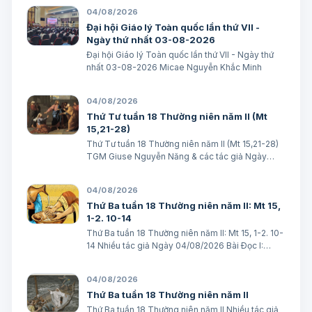
03/8/2026) Truyền thông HĐGMVN
04/08/2026
Đại hội Giáo lý Toàn quốc lần thứ VII -
Ngày thứ nhất 03-08-2026
Đại hội Giáo lý Toàn quốc lần thứ VII - Ngày thứ
nhất 03-08-2026 Micae Nguyễn Khắc Minh
04/08/2026
Thứ Tư tuần 18 Thường niên năm II (Mt
15,21-28)
Thứ Tư tuần 18 Thường niên năm II (Mt 15,21-28)
TGM Giuse Nguyễn Năng & các tác giả Ngày
05/08/2026 “Nhưng Người không đáp lại một lời”.
(Mt 15,23) BÀI ĐỌC I (năm II): Gr 31, 1-7 “Ta đã yêu
04/08/2026
ngươi bằng mối tình muôn thuở…
Thứ Ba tuần 18 Thường niên năm II: Mt 15,
1-2. 10-14
Thứ Ba tuần 18 Thường niên năm II: Mt 15, 1-2. 10-
14 Nhiều tác giả Ngày 04/08/2026 Bài Ðọc I:
(Năm II) Gr 30, 1-2. 12-15. 18-22 “Vì tội lỗi ngươi
quá nặng, nên Ta đã làm cho ngươi những sự ấy.
04/08/2026
Nhưng Ta sẽ đem Giacóp về …
Thứ Ba tuần 18 Thường niên năm II
Thứ Ba tuần 18 Thường niên năm II Nhiều tác giả