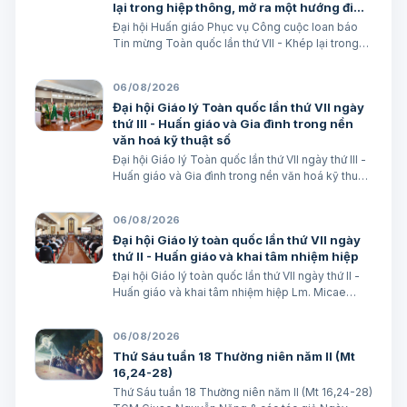
lại trong hiệp thông, mở ra một hướng đi
mới cho công cuộc huấn giáo Việt Nam
Đại hội Huấn giáo Phục vụ Công cuộc loan báo
Tin mừng Toàn quốc lần thứ VII - Khép lại trong
hiệp thông, mở ra một hướng đi mới cho công
cuộc huấn giáo Việt Nam Lm. Micae Nguyễn Khắc
06/08/2026
Minh
Đại hội Giáo lý Toàn quốc lần thứ VII ngày
thứ III - Huấn giáo và Gia đình trong nền
văn hoá kỹ thuật số
Đại hội Giáo lý Toàn quốc lần thứ VII ngày thứ III -
Huấn giáo và Gia đình trong nền văn hoá kỹ thuật
số avatar Lm. Micae Nguyễn Khắc Minh
06/08/2026
Đại hội Giáo lý toàn quốc lần thứ VII ngày
thứ II - Huấn giáo và khai tâm nhiệm hiệp
Đại hội Giáo lý toàn quốc lần thứ VII ngày thứ II -
Huấn giáo và khai tâm nhiệm hiệp Lm. Micae
Nguyễn Khắc Minh
06/08/2026
Thứ Sáu tuần 18 Thường niên năm II (Mt
16,24-28)
Thứ Sáu tuần 18 Thường niên năm II (Mt 16,24-28)