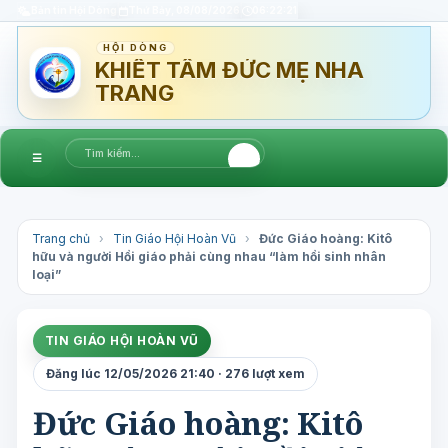
Bản tin Hội Dòng
Thứ Bảy, 08/08/2026
06:22:22
HỘI DÒNG
KHIẾT TÂM ĐỨC MẸ NHA
TRANG
☰
Trang chủ
›
Tin Giáo Hội Hoàn Vũ
›
Đức Giáo hoàng: Kitô
hữu và người Hồi giáo phải cùng nhau “làm hồi sinh nhân
loại”
TIN GIÁO HỘI HOÀN VŨ
Đăng lúc 12/05/2026 21:40 · 276 lượt xem
Đức Giáo hoàng: Kitô