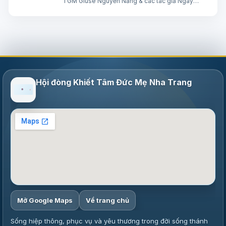
TGM Giuse Nguyễn Năng & các tác giả Ngày
07/08/2026 “Người ta sẽ lấy gì mà đổi được sự
sống mình”. BÀI ĐỌC I (năm II): Nk 1, 15; 2, 2; 3, 1-3.
6-7 “Khốn cho thành khát má…
Hội đòng Khiết Tâm Đức Mẹ Nha Trang
Mở Google Maps
Về trang chủ
Sống hiệp thông, phục vụ và yêu thương trong đời sống thánh