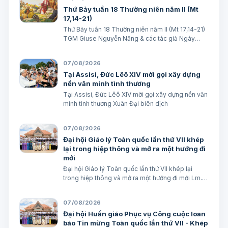
Thứ Bảy tuần 18 Thường niên năm II (Mt
17,14-21)
Thứ Bảy tuần 18 Thường niên năm II (Mt 17,14-21)
TGM Giuse Nguyễn Năng & các tác giả Ngày
08/08/2026 “Tôi đã đem cháu đến cho các môn
đệ Ngài chữa, nhưng các ông không chữa được”.
07/08/2026
(Mt 17,16) BÀI ĐỌC I (năm II): Kb 1, 12…
Tại Assisi, Đức Lêô XIV mời gọi xây dựng
nền văn minh tình thương
Tại Assisi, Đức Lêô XIV mời gọi xây dựng nền văn
minh tình thương Xuân Đại biên dịch
07/08/2026
Đại hội Giáo lý Toàn quốc lần thứ VII khép
lại trong hiệp thông và mở ra một hướng đi
mới
Đại hội Giáo lý Toàn quốc lần thứ VII khép lại
trong hiệp thông và mở ra một hướng đi mới Lm.
Micae Nguyễn Khắc Minh
07/08/2026
Đại hội Huấn giáo Phục vụ Công cuộc loan
báo Tin mừng Toàn quốc lần thứ VII - Khép