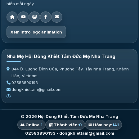
hiến mỗi ngày.
Xem intro logo animation
Nhà Mẹ Hội Dòng Khiết Tâm Đức Mẹ Nha Trang
844 Đ. Lương Định Của, Phường Tây, Tây Nha Trang, Khánh
Hòa, Vietnam
02583890193
dongkhiettam@gmail.com
© 2026 Hội Dòng Khiết Tâm Đức Mẹ Nha Trang
👥 Online:
1
🔐 Thành viên:
0
📅 Hôm nay:
141
02583890193 • dongkhiettam@gmail.com