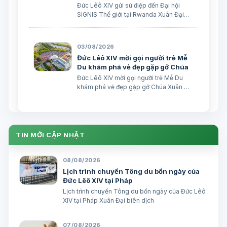
Đức Lêô XIV gửi sứ điệp đến Đại hội
SIGNIS Thế giới tại Rwanda Xuân Đại
biên dịch Ngày 05/08/2026 Nguồn:
Vatican News Xuân Đại biên dịch
TGPSG/Vatican News -- Đức Thánh
03/08/2026
Cha Lêô XIV kêu gọi những người làm
Đức Lêô XIV mời gọi người trẻ Mễ
truyền thông C…
Du khám phá vẻ đẹp gặp gỡ Chúa
Đức Lêô XIV mời gọi người trẻ Mễ Du
khám phá vẻ đẹp gặp gỡ Chúa Xuân Đại
biên dịch Ngày 03/08/2026 Tác giả:
Edoardo Giribaldi Xuân Đại biên dịch
TGPSG/Vatican News -- Trong sứ điệp
do Đức Hồng y Quốc vụ khanh Tòa
Thánh …
TIN MỚI CẬP NHẬT
08/08/2026
Lịch trình chuyến Tông du bốn ngày của
Đức Lêô XIV tại Pháp
Lịch trình chuyến Tông du bốn ngày của Đức Lêô
XIV tại Pháp Xuân Đại biên dịch
07/08/2026