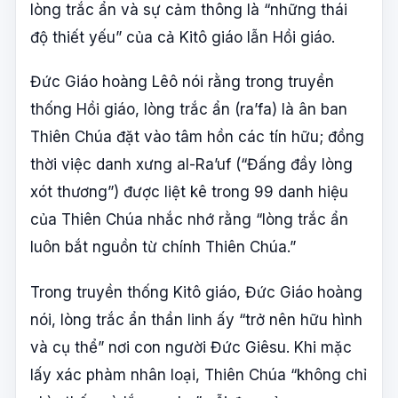
lòng trắc ẩn và sự cảm thông là “những thái
độ thiết yếu” của cả Kitô giáo lẫn Hồi giáo.
Đức Giáo hoàng Lêô nói rằng trong truyền
thống Hồi giáo, lòng trắc ẩn (ra’fa) là ân ban
Thiên Chúa đặt vào tâm hồn các tín hữu; đồng
thời việc danh xưng al-Ra’uf (“Đấng đầy lòng
xót thương”) được liệt kê trong 99 danh hiệu
của Thiên Chúa nhắc nhớ rằng “lòng trắc ẩn
luôn bắt nguồn từ chính Thiên Chúa.”
Trong truyền thống Kitô giáo, Đức Giáo hoàng
nói, lòng trắc ẩn thần linh ấy “trở nên hữu hình
và cụ thể” nơi con người Đức Giêsu. Khi mặc
lấy xác phàm nhân loại, Thiên Chúa “không chỉ