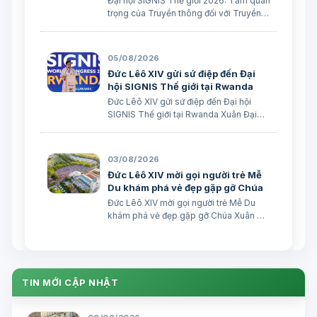
Đại hội SIGNIS Thế giới 2026: Tầm quan
trọng của Truyền thông đối với Truyền
giáo Xuân Đại biên dịch
05/08/2026
Đức Lêô XIV gửi sứ điệp đến Đại
hội SIGNIS Thế giới tại Rwanda
Đức Lêô XIV gửi sứ điệp đến Đại hội
SIGNIS Thế giới tại Rwanda Xuân Đại
biên dịch Ngày 05/08/2026 Nguồn:
Vatican News Xuân Đại biên dịch
TGPSG/Vatican News -- Đức Thánh
03/08/2026
Cha Lêô XIV kêu gọi những người làm
Đức Lêô XIV mời gọi người trẻ Mễ
truyền thông C…
Du khám phá vẻ đẹp gặp gỡ Chúa
Đức Lêô XIV mời gọi người trẻ Mễ Du
khám phá vẻ đẹp gặp gỡ Chúa Xuân Đại
biên dịch Ngày 03/08/2026 Tác giả:
Edoardo Giribaldi Xuân Đại biên dịch
TGPSG/Vatican News -- Trong sứ điệp
do Đức Hồng y Quốc vụ khanh Tòa
Thánh …
TIN MỚI CẬP NHẬT