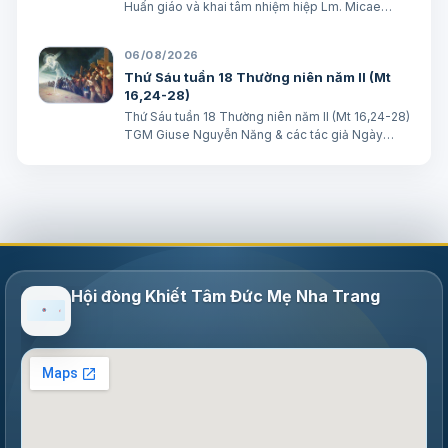
Huấn giáo và khai tâm nhiệm hiệp Lm. Micae
Nguyễn Khắc Minh
06/08/2026
Thứ Sáu tuần 18 Thường niên năm II (Mt
16,24-28)
Thứ Sáu tuần 18 Thường niên năm II (Mt 16,24-28)
TGM Giuse Nguyễn Năng & các tác giả Ngày
07/08/2026 “Người ta sẽ lấy gì mà đổi được sự
sống mình”. BÀI ĐỌC I (năm II): Nk 1, 15; 2, 2; 3, 1-3.
6-7 “Khốn cho thành khát má…
Hội đòng Khiết Tâm Đức Mẹ Nha Trang