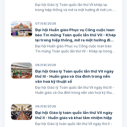
Đại hội Giáo lý Toàn quốc lần thứ VII khép lại
trong hiệp thông và mở ra một hướng đi mới Lm.
Micae Nguyễn Khắc Minh
07/08/2026
Đại hội Huấn giáo Phục vụ Công cuộc loan
báo Tin mừng Toàn quốc lần thứ VII - Khép
lại trong hiệp thông, mở ra một hướng đi
mới cho công cuộc huấn giáo Việt Nam
Đại hội Huấn giáo Phục vụ Công cuộc loan báo
Tin mừng Toàn quốc lần thứ VII - Khép lại trong
hiệp thông, mở ra một hướng đi mới cho công
cuộc huấn giáo Việt Nam Lm. Micae Nguyễn Khắc
06/08/2026
Minh
Đại hội Giáo lý Toàn quốc lần thứ VII ngày
thứ III - Huấn giáo và Gia đình trong nền
văn hoá kỹ thuật số
Đại hội Giáo lý Toàn quốc lần thứ VII ngày thứ III -
Huấn giáo và Gia đình trong nền văn hoá kỹ thuật
số avatar Lm. Micae Nguyễn Khắc Minh
06/08/2026
Đại hội Giáo lý toàn quốc lần thứ VII ngày
thứ II - Huấn giáo và khai tâm nhiệm hiệp
Đại hội Giáo lý toàn quốc lần thứ VII ngày thứ II -