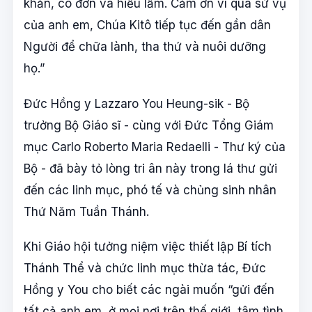
khăn, cô đơn và hiểu lầm. Cảm ơn vì qua sứ vụ
của anh em, Chúa Kitô tiếp tục đến gần dân
Người để chữa lành, tha thứ và nuôi dưỡng
họ.”
Đức Hồng y Lazzaro You Heung-sik - Bộ
trưởng Bộ Giáo sĩ - cùng với Đức Tổng Giám
mục Carlo Roberto Maria Redaelli - Thư ký của
Bộ - đã bày tỏ lòng tri ân này trong lá thư gửi
đến các linh mục, phó tế và chủng sinh nhân
Thứ Năm Tuần Thánh.
Khi Giáo hội tưởng niệm việc thiết lập Bí tích
Thánh Thể và chức linh mục thừa tác, Đức
Hồng y You cho biết các ngài muốn “gửi đến
tất cả anh em, ở mọi nơi trên thế giới, tâm tình