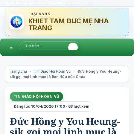
Bản tin Hội Dòng
Thứ Bảy, 08/08/2026
08:05:17
HỘI DÒNG
KHIẾT TÂM ĐỨC MẸ NHA
TRANG
☰
Trang chủ
›
Tin Giáo Hội Hoàn Vũ
›
Đức Hồng y You Heung-
sik gọi mọi linh mục là Bạn Hữu của Chúa
TIN GIÁO HỘI HOÀN VŨ
Đăng lúc 10/04/2026 17:00 · 63 lượt xem
Đức Hồng y You Heung-
sik gọi mọi linh mục là