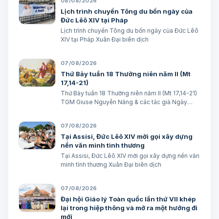
08/08/2026
Lịch trình chuyến Tông du bốn ngày của
Đức Lêô XIV tại Pháp
Lịch trình chuyến Tông du bốn ngày của Đức Lêô
XIV tại Pháp Xuân Đại biên dịch
07/08/2026
Thứ Bảy tuần 18 Thường niên năm II (Mt
17,14-21)
Thứ Bảy tuần 18 Thường niên năm II (Mt 17,14-21)
TGM Giuse Nguyễn Năng & các tác giả Ngày
08/08/2026 “Tôi đã đem cháu đến cho các môn
đệ Ngài chữa, nhưng các ông không chữa được”.
07/08/2026
(Mt 17,16) BÀI ĐỌC I (năm II): Kb 1, 12…
Tại Assisi, Đức Lêô XIV mời gọi xây dựng
nền văn minh tình thương
Tại Assisi, Đức Lêô XIV mời gọi xây dựng nền văn
minh tình thương Xuân Đại biên dịch
07/08/2026
Đại hội Giáo lý Toàn quốc lần thứ VII khép
lại trong hiệp thông và mở ra một hướng đi
mới