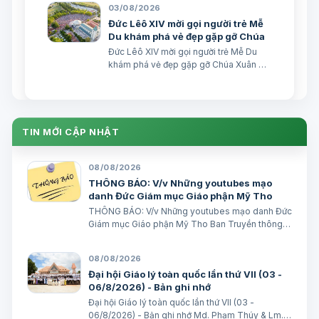
TGPSG/Vatican News -- Đức Thánh
03/08/2026
Cha Lêô XIV kêu gọi những người làm
Đức Lêô XIV mời gọi người trẻ Mễ
truyền thông C…
Du khám phá vẻ đẹp gặp gỡ Chúa
Đức Lêô XIV mời gọi người trẻ Mễ Du
khám phá vẻ đẹp gặp gỡ Chúa Xuân Đại
biên dịch Ngày 03/08/2026 Tác giả:
Edoardo Giribaldi Xuân Đại biên dịch
TGPSG/Vatican News -- Trong sứ điệp
do Đức Hồng y Quốc vụ khanh Tòa
Thánh …
TIN MỚI CẬP NHẬT
08/08/2026
THÔNG BÁO: V/v Những youtubes mạo
danh Đức Giám mục Giáo phận Mỹ Tho
THÔNG BÁO: V/v Những youtubes mạo danh Đức
Giám mục Giáo phận Mỹ Tho Ban Truyền thông
Giáo phận Ngày 08/08/2026 GIÁO PHẬN MỸ
THO BAN TRUYỀN THÔNG THÔNG BÁO V/v
08/08/2026
Những youtubes mạo danh Đức Giám mục Giáo
Đại hội Giáo lý toàn quốc lần thứ VII (03 -
phận Mỹ Tho Những…
06/8/2026) - Bản ghi nhớ
Đại hội Giáo lý toàn quốc lần thứ VII (03 -
06/8/2026) - Bản ghi nhớ Md. Phạm Thúy & Lm.