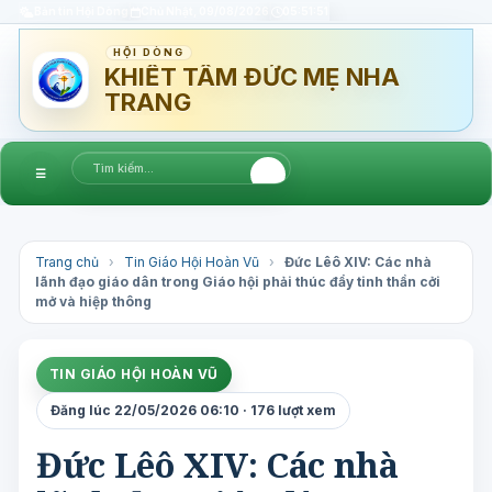
Bản tin Hội Dòng
Chủ Nhật, 09/08/2026
05:51:51
HỘI DÒNG
KHIẾT TÂM ĐỨC MẸ NHA
TRANG
☰
Trang chủ
›
Tin Giáo Hội Hoàn Vũ
›
Đức Lêô XIV: Các nhà
lãnh đạo giáo dân trong Giáo hội phải thúc đẩy tinh thần cởi
mở và hiệp thông
TIN GIÁO HỘI HOÀN VŨ
Đăng lúc 22/05/2026 06:10 · 176 lượt xem
Đức Lêô XIV: Các nhà