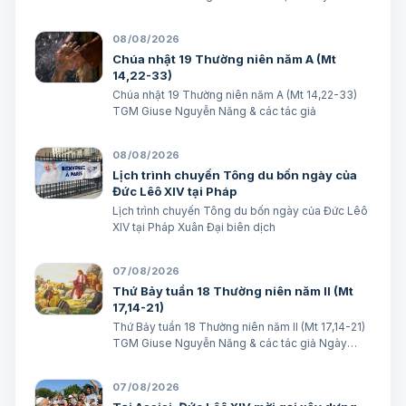
Micae Khắc Minh
08/08/2026
Chúa nhật 19 Thường niên năm A (Mt
14,22-33)
Chúa nhật 19 Thường niên năm A (Mt 14,22-33)
TGM Giuse Nguyễn Năng & các tác giả
08/08/2026
Lịch trình chuyến Tông du bốn ngày của
Đức Lêô XIV tại Pháp
Lịch trình chuyến Tông du bốn ngày của Đức Lêô
XIV tại Pháp Xuân Đại biên dịch
07/08/2026
Thứ Bảy tuần 18 Thường niên năm II (Mt
17,14-21)
Thứ Bảy tuần 18 Thường niên năm II (Mt 17,14-21)
TGM Giuse Nguyễn Năng & các tác giả Ngày
08/08/2026 “Tôi đã đem cháu đến cho các môn
đệ Ngài chữa, nhưng các ông không chữa được”.
07/08/2026
(Mt 17,16) BÀI ĐỌC I (năm II): Kb 1, 12…