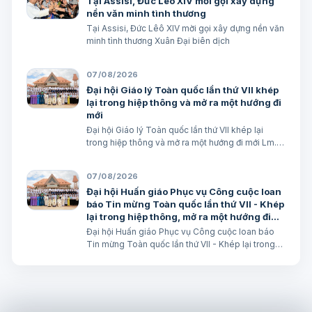
Tại Assisi, Đức Lêô XIV mời gọi xây dựng
nền văn minh tình thương
Tại Assisi, Đức Lêô XIV mời gọi xây dựng nền văn
minh tình thương Xuân Đại biên dịch
07/08/2026
Đại hội Giáo lý Toàn quốc lần thứ VII khép
lại trong hiệp thông và mở ra một hướng đi
mới
Đại hội Giáo lý Toàn quốc lần thứ VII khép lại
trong hiệp thông và mở ra một hướng đi mới Lm.
Micae Nguyễn Khắc Minh
07/08/2026
Đại hội Huấn giáo Phục vụ Công cuộc loan
báo Tin mừng Toàn quốc lần thứ VII - Khép
lại trong hiệp thông, mở ra một hướng đi
mới cho công cuộc huấn giáo Việt Nam
Đại hội Huấn giáo Phục vụ Công cuộc loan báo
Tin mừng Toàn quốc lần thứ VII - Khép lại trong
hiệp thông, mở ra một hướng đi mới cho công
cuộc huấn giáo Việt Nam Lm. Micae Nguyễn Khắc
Minh