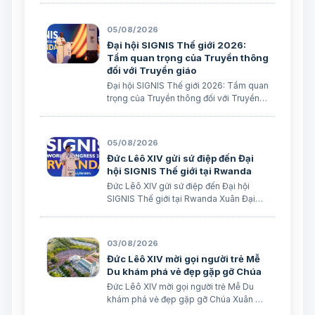
05/08/2026
Đại hội SIGNIS Thế giới 2026:
Tầm quan trọng của Truyền thông
đối với Truyền giáo
Đại hội SIGNIS Thế giới 2026: Tầm quan
trọng của Truyền thông đối với Truyền
giáo Xuân Đại biên dịch
05/08/2026
Đức Lêô XIV gửi sứ điệp đến Đại
hội SIGNIS Thế giới tại Rwanda
Đức Lêô XIV gửi sứ điệp đến Đại hội
SIGNIS Thế giới tại Rwanda Xuân Đại
biên dịch Ngày 05/08/2026 Nguồn:
Vatican News Xuân Đại biên dịch
TGPSG/Vatican News -- Đức Thánh
03/08/2026
Cha Lêô XIV kêu gọi những người làm
Đức Lêô XIV mời gọi người trẻ Mễ
truyền thông C…
Du khám phá vẻ đẹp gặp gỡ Chúa
Đức Lêô XIV mời gọi người trẻ Mễ Du
khám phá vẻ đẹp gặp gỡ Chúa Xuân Đại
biên dịch Ngày 03/08/2026 Tác giả: