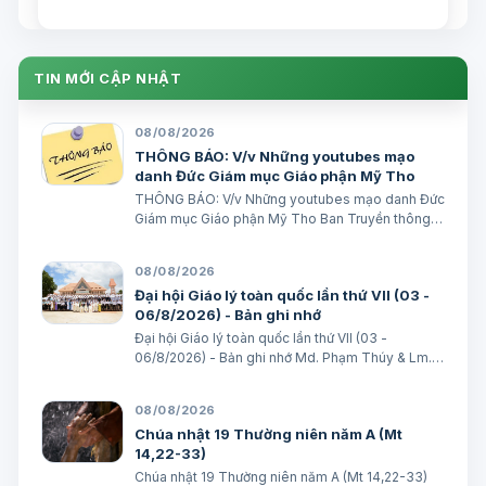
Edoardo Giribaldi Xuân Đại biên dịch
TGPSG/Vatican News -- Trong sứ điệp
do Đức Hồng y Quốc vụ khanh Tòa
Thánh …
TIN MỚI CẬP NHẬT
08/08/2026
THÔNG BÁO: V/v Những youtubes mạo
danh Đức Giám mục Giáo phận Mỹ Tho
THÔNG BÁO: V/v Những youtubes mạo danh Đức
Giám mục Giáo phận Mỹ Tho Ban Truyền thông
Giáo phận Ngày 08/08/2026 GIÁO PHẬN MỸ
THO BAN TRUYỀN THÔNG THÔNG BÁO V/v
08/08/2026
Những youtubes mạo danh Đức Giám mục Giáo
Đại hội Giáo lý toàn quốc lần thứ VII (03 -
phận Mỹ Tho Những…
06/8/2026) - Bản ghi nhớ
Đại hội Giáo lý toàn quốc lần thứ VII (03 -
06/8/2026) - Bản ghi nhớ Md. Phạm Thúy & Lm.
Micae Khắc Minh
08/08/2026
Chúa nhật 19 Thường niên năm A (Mt
14,22-33)
Chúa nhật 19 Thường niên năm A (Mt 14,22-33)