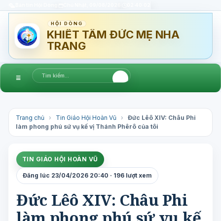
Bản tin Hội Dòng
Chủ Nhật, 09/08/2026
02:40:03
HỘI DÒNG
KHIẾT TÂM ĐỨC MẸ NHA
TRANG
☰
Trang chủ
›
Tin Giáo Hội Hoàn Vũ
›
Đức Lêô XIV: Châu Phi
làm phong phú sứ vụ kế vị Thánh Phêrô của tôi
TIN GIÁO HỘI HOÀN VŨ
Đăng lúc 23/04/2026 20:40 · 196 lượt xem
Đức Lêô XIV: Châu Phi
làm phong phú sứ vụ kế