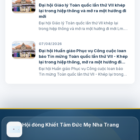
Đại hội Giáo lý Toàn quốc lần thứ VII khép
lại trong hiệp thông và mở ra một hướng đi
mới
Đại hội Giáo lý Toàn quốc lần thứ VII khép lại
trong hiệp thông và mở ra một hướng đi mới Lm.
Micae Nguyễn Khắc Minh
07/08/2026
Đại hội Huấn giáo Phục vụ Công cuộc loan
báo Tin mừng Toàn quốc lần thứ VII - Khép
lại trong hiệp thông, mở ra một hướng đi
mới cho công cuộc huấn giáo Việt Nam
Đại hội Huấn giáo Phục vụ Công cuộc loan báo
Tin mừng Toàn quốc lần thứ VII - Khép lại trong
hiệp thông, mở ra một hướng đi mới cho công
cuộc huấn giáo Việt Nam Lm. Micae Nguyễn Khắc
Minh
Hội đòng Khiết Tâm Đức Mẹ Nha Trang