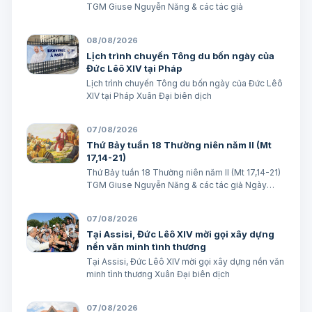
TGM Giuse Nguyễn Năng & các tác giả
08/08/2026
Lịch trình chuyến Tông du bốn ngày của
Đức Lêô XIV tại Pháp
Lịch trình chuyến Tông du bốn ngày của Đức Lêô
XIV tại Pháp Xuân Đại biên dịch
07/08/2026
Thứ Bảy tuần 18 Thường niên năm II (Mt
17,14-21)
Thứ Bảy tuần 18 Thường niên năm II (Mt 17,14-21)
TGM Giuse Nguyễn Năng & các tác giả Ngày
08/08/2026 “Tôi đã đem cháu đến cho các môn
đệ Ngài chữa, nhưng các ông không chữa được”.
07/08/2026
(Mt 17,16) BÀI ĐỌC I (năm II): Kb 1, 12…
Tại Assisi, Đức Lêô XIV mời gọi xây dựng
nền văn minh tình thương
Tại Assisi, Đức Lêô XIV mời gọi xây dựng nền văn
minh tình thương Xuân Đại biên dịch
07/08/2026