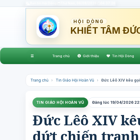
Bản tin Hội Dòng
Thứ Năm, 06/08/2026
04:37:27
HỘI DÒNG
KHIẾT TÂM ĐỨ
☰
Trang chủ
Giới thiệu
Tin Hội Dòng
Trang chủ
›
Tin Giáo Hội Hoàn Vũ
›
Đức Lêô XIV kêu gọi
TIN GIÁO HỘI HOÀN VŨ
Đăng lúc 19/04/2026 22:
Đức Lêô XIV kêu
dứt chiến tranh