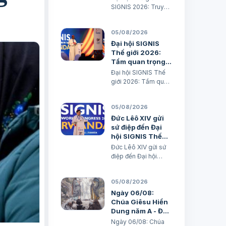
SIGNIS 2026: Truyền
thông phục vụ hòa
bình Xuân Đại biên
05/08/2026
dịch
Đại hội SIGNIS
Thế giới 2026:
Tầm quan trọng
của Truyền thông
Đại hội SIGNIS Thế
đối với Truyền
giới 2026: Tầm quan
giáo
trọng của Truyền
thông đối với Truyền
05/08/2026
giáo Xuân Đại biên
dịch
Đức Lêô XIV gửi
sứ điệp đến Đại
hội SIGNIS Thế
giới tại Rwanda
Đức Lêô XIV gửi sứ
điệp đến Đại hội
SIGNIS Thế giới tại
Rwanda Xuân Đại
05/08/2026
biên dịch Ngày
05/08/2026 Nguồn:
Ngày 06/08:
Vatican News Xuân
Chúa Giêsu Hiển
Đại biên dịch
Dung năm A - Đến
TGPSG/Vatican
với Chúa (Mt 17,1-
Ngày 06/08: Chúa