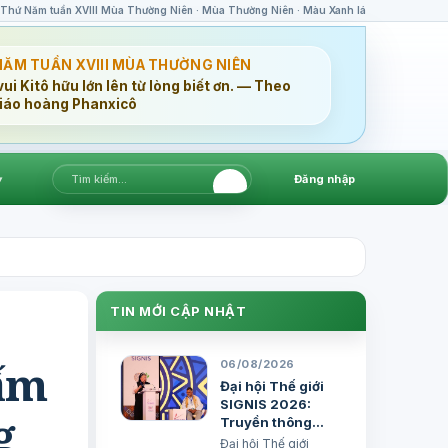
Thứ Năm tuần XVIII Mùa Thường Niên · Mùa Thường Niên · Màu Xanh lá
NĂM TUẦN XVIII MÙA THƯỜNG NIÊN
ui Kitô hữu lớn lên từ lòng biết ơn. — Theo
iáo hoàng Phanxicô
▾
Đăng nhập
TIN MỚI CẬP NHẬT
hấm
06/08/2026
Đại hội Thế giới
SIGNIS 2026:
g
Truyền thông
phục vụ hòa bình
Đại hội Thế giới