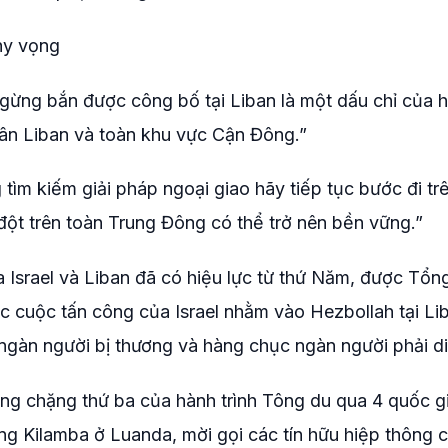
hy vọng
ngừng bắn được công bố tại Liban là một dấu chỉ của 
ân Liban và toàn khu vực Cận Đông.”
 tìm kiếm giải pháp ngoại giao hãy tiếp tục bước đi tr
ột trên toàn Trung Đông có thể trở nên bền vững.”
 Israel và Liban đã có hiệu lực từ thứ Năm, được Tổn
c cuộc tấn công của Israel nhằm vào Hezbollah tại Li
ngàn người bị thương và hàng chục ngàn người phải di
ng chặng thứ ba của hành trình Tông du qua 4 quốc g
ờng Kilamba ở Luanda, mời gọi các tín hữu hiệp thông 