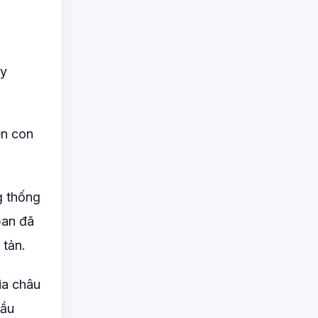
hy
ên con
g thống
ban đã
 tản.
ia châu
cầu