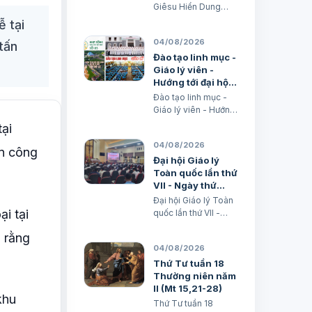
News -- Đức Thánh
9)
Giêsu Hiển Dung
Cha Lêô XIV kêu gọi
năm A - Đến với
 tại
những người làm
Chúa (Mt 17,1-9)
truyền thông C…
04/08/2026
tấn
TGM Giuse Nguyễn
Năng & các tác giả
Đào tạo linh mục -
Ngày 06/08/2026
Giáo lý viên -
“Đây là Con Ta yêu
Hướng tới đại hội
dấu”. BÀI ĐỌC I: Đn 7,
hành hương Đức
Đào tạo linh mục -
9-10. 13-14 “Áo
Mẹ La Vang lần
Giáo lý viên - Hướng
Người trắng như
thứ 32 - Nhịp
tới đại hội hành
ại
tuyết”. Trích sách
sống Giáo hội Việt
hương Đức Mẹ La
Tiên tri…
Nam số 85
04/08/2026
Vang lần thứ 32 -
ấn công
(28/7/2026 -
Nhịp sống Giáo hội
Đại hội Giáo lý
03/8/2026)
Việt Nam số 85
Toàn quốc lần thứ
(28/7/2026 -
VII - Ngày thứ
03/8/2026) Truyền
nhất 03-08-2026
Đại hội Giáo lý Toàn
thông HĐGMVN
i tại
quốc lần thứ VII -
Ngày thứ nhất 03-
i rằng
08-2026 Micae
04/08/2026
Nguyễn Khắc Minh
Thứ Tư tuần 18
Thường niên năm
II (Mt 15,21-28)
khu
Thứ Tư tuần 18