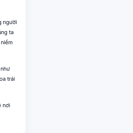
g người
úng ta
i niềm
 như
a trái
 nơi