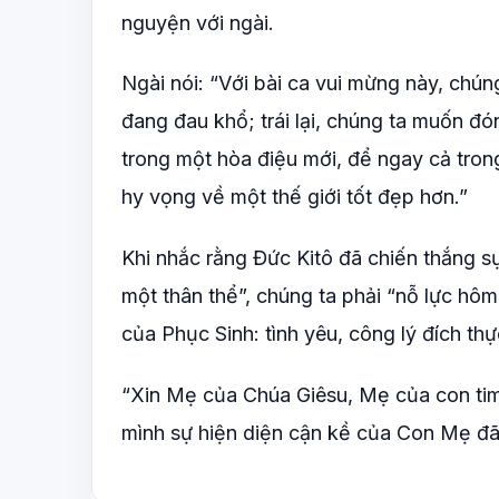
nguyện với ngài.
Ngài nói: “Với bài ca vui mừng này, chú
đang đau khổ; trái lại, chúng ta muốn đó
trong một hòa điệu mới, để ngay cả trong
hy vọng về một thế giới tốt đẹp hơn.”
Khi nhắc rằng Đức Kitô đã chiến thắng sự
một thân thể”, chúng ta phải “nỗ lực hô
của Phục Sinh: tình yêu, công lý đích thự
“Xin Mẹ của Chúa Giêsu, Mẹ của con ti
mình sự hiện diện cận kề của Con Mẹ đã 