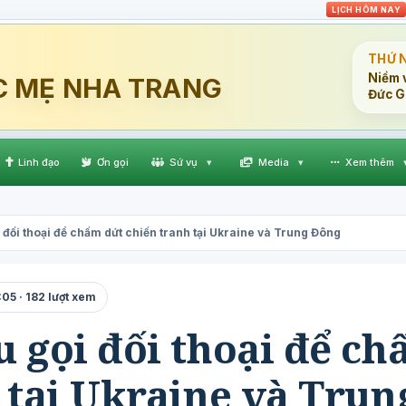
LỊCH HÔM NAY
THỨ 
Niềm v
C MẸ NHA TRANG
Đức G
Linh đạo
Ơn gọi
Sứ vụ
▾
Media
▾
Xem thêm
 đối thoại để chấm dứt chiến tranh tại Ukraine và Trung Đông
05 · 182 lượt xem
 gọi đối thoại để c
 tại Ukraine và Trun