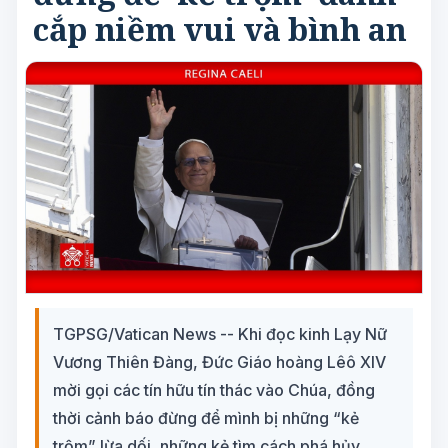
cắp niềm vui và bình an
TGPSG/Vatican News -- Khi đọc kinh Lạy Nữ
Vương Thiên Đàng, Đức Giáo hoàng Lêô XIV
mời gọi các tín hữu tín thác vào Chúa, đồng
thời cảnh báo đừng để mình bị những “kẻ
trộm” lừa dối, những kẻ tìm cách phá hủy