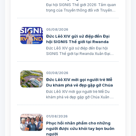
Đại hội SIGNIS Thế giới 2026: Tầm quan
trọng của Truyền thông đối với Truyền
giáo Xuân Đại biên dịch
05/08/2026
Đức Lêô XIV gửi sứ điệp đến Đại
hội SIGNIS Thế giới tại Rwanda
Đức Lêô XIV gửi sứ điệp đến Đại hội
SIGNIS Thế giới tại Rwanda Xuân Đại
biên dịch Ngày 05/08/2026 Nguồn:
Vatican News Xuân Đại biên dịch
TGPSG/Vatican News -- Đức Thánh
03/08/2026
Cha Lêô XIV kêu gọi những người làm
Đức Lêô XIV mời gọi người trẻ Mễ
truyền thông C…
Du khám phá vẻ đẹp gặp gỡ Chúa
Đức Lêô XIV mời gọi người trẻ Mễ Du
khám phá vẻ đẹp gặp gỡ Chúa Xuân Đại
biên dịch Ngày 03/08/2026 Tác giả:
Edoardo Giribaldi Xuân Đại biên dịch
TGPSG/Vatican News -- Trong sứ điệp
01/08/2026
do Đức Hồng y Quốc vụ khanh Tòa
Phục hồi nhân phẩm cho những
Thánh …
người được cứu khỏi tay bọn buôn
người