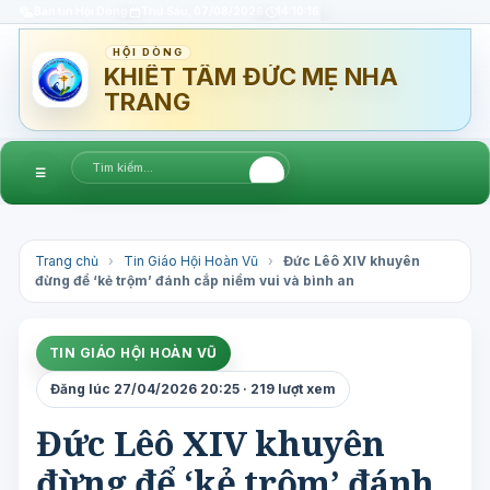
Bản tin Hội Dòng
Thứ Sáu, 07/08/2026
14:10:17
HỘI DÒNG
KHIẾT TÂM ĐỨC MẸ NHA
TRANG
☰
Trang chủ
›
Tin Giáo Hội Hoàn Vũ
›
Đức Lêô XIV khuyên
đừng để ‘kẻ trộm’ đánh cắp niềm vui và bình an
TIN GIÁO HỘI HOÀN VŨ
Đăng lúc 27/04/2026 20:25 · 219 lượt xem
Đức Lêô XIV khuyên
đừng để ‘kẻ trộm’ đánh