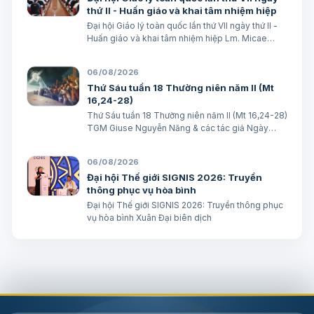
thứ II - Huấn giáo và khai tâm nhiệm hiệp
Đại hội Giáo lý toàn quốc lần thứ VII ngày thứ II -
Huấn giáo và khai tâm nhiệm hiệp Lm. Micae
Nguyễn Khắc Minh
06/08/2026
Thứ Sáu tuần 18 Thường niên năm II (Mt
16,24-28)
Thứ Sáu tuần 18 Thường niên năm II (Mt 16,24-28)
TGM Giuse Nguyễn Năng & các tác giả Ngày
07/08/2026 “Người ta sẽ lấy gì mà đổi được sự
sống mình”. BÀI ĐỌC I (năm II): Nk 1, 15; 2, 2; 3, 1-3.
06/08/2026
6-7 “Khốn cho thành khát má…
Đại hội Thế giới SIGNIS 2026: Truyền
thông phục vụ hòa bình
Đại hội Thế giới SIGNIS 2026: Truyền thông phục
vụ hòa bình Xuân Đại biên dịch