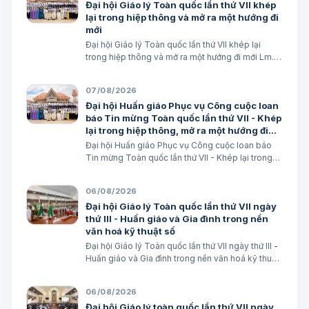
Đại hội Giáo lý Toàn quốc lần thứ VII khép
lại trong hiệp thông và mở ra một hướng đi
mới
Đại hội Giáo lý Toàn quốc lần thứ VII khép lại
trong hiệp thông và mở ra một hướng đi mới Lm.
Micae Nguyễn Khắc Minh
07/08/2026
Đại hội Huấn giáo Phục vụ Công cuộc loan
báo Tin mừng Toàn quốc lần thứ VII - Khép
lại trong hiệp thông, mở ra một hướng đi
mới cho công cuộc huấn giáo Việt Nam
Đại hội Huấn giáo Phục vụ Công cuộc loan báo
Tin mừng Toàn quốc lần thứ VII - Khép lại trong
hiệp thông, mở ra một hướng đi mới cho công
cuộc huấn giáo Việt Nam Lm. Micae Nguyễn Khắc
06/08/2026
Minh
Đại hội Giáo lý Toàn quốc lần thứ VII ngày
thứ III - Huấn giáo và Gia đình trong nền
văn hoá kỹ thuật số
Đại hội Giáo lý Toàn quốc lần thứ VII ngày thứ III -
Huấn giáo và Gia đình trong nền văn hoá kỹ thuật
số avatar Lm. Micae Nguyễn Khắc Minh
06/08/2026
Đại hội Giáo lý toàn quốc lần thứ VII ngày