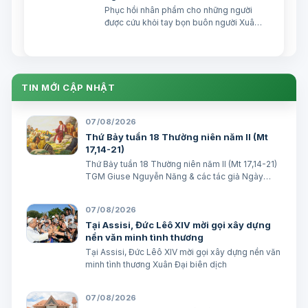
Phục hồi nhân phẩm cho những người
được cứu khỏi tay bọn buôn người Xuân
Đại biên dịch
TIN MỚI CẬP NHẬT
07/08/2026
Thứ Bảy tuần 18 Thường niên năm II (Mt
17,14-21)
Thứ Bảy tuần 18 Thường niên năm II (Mt 17,14-21)
TGM Giuse Nguyễn Năng & các tác giả Ngày
08/08/2026 “Tôi đã đem cháu đến cho các môn
đệ Ngài chữa, nhưng các ông không chữa được”.
07/08/2026
(Mt 17,16) BÀI ĐỌC I (năm II): Kb 1, 12…
Tại Assisi, Đức Lêô XIV mời gọi xây dựng
nền văn minh tình thương
Tại Assisi, Đức Lêô XIV mời gọi xây dựng nền văn
minh tình thương Xuân Đại biên dịch
07/08/2026