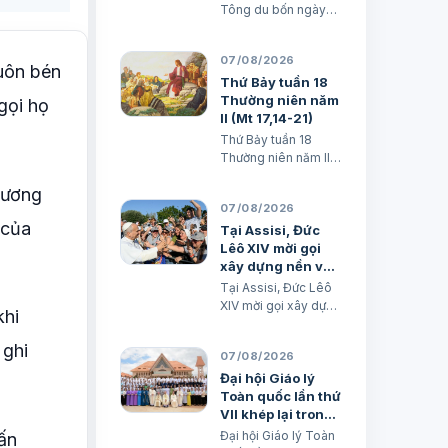
Tông du bốn ngày
của Đức Lêô XIV tại
Pháp Xuân Đại biên
07/08/2026
dịch
uôn bén
Thứ Bảy tuần 18
Thường niên năm
gọi họ
II (Mt 17,14-21)
Thứ Bảy tuần 18
Thường niên năm II
(Mt 17,14-21) TGM
Vương
Giuse Nguyễn Năng
07/08/2026
& các tác giả Ngày
 của
08/08/2026 “Tôi đã
Tại Assisi, Đức
đem cháu đến cho
Lêô XIV mời gọi
các môn đệ Ngài
xây dựng nền văn
chữa, nhưng các ông
minh tình thương
Tại Assisi, Đức Lêô
không chữa được”.
XIV mời gọi xây dựng
khi
(Mt 17,16) BÀI ĐỌC I
nền văn minh tình
(năm II): Kb 1, 12…
thương Xuân Đại
 ghi
07/08/2026
biên dịch
Đại hội Giáo lý
Toàn quốc lần thứ
VII khép lại trong
hiệp thông và mở
Đại hội Giáo lý Toàn
hấn