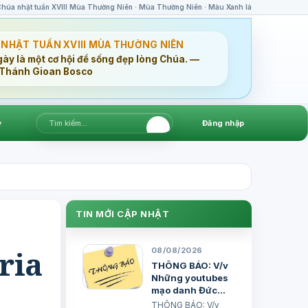
húa nhật tuần XVIII Mùa Thường Niên · Mùa Thường Niên · Màu Xanh lá
 NHẬT TUẦN XVIII MÙA THƯỜNG NIÊN
gày là một cơ hội để sống đẹp lòng Chúa. —
Thánh Gioan Bosco
▾
Đăng nhập
TIN MỚI CẬP NHẬT
ria
08/08/2026
THÔNG BÁO: V/v
Những youtubes
mạo danh Đức
Giám mục Giáo
THÔNG BÁO: V/v