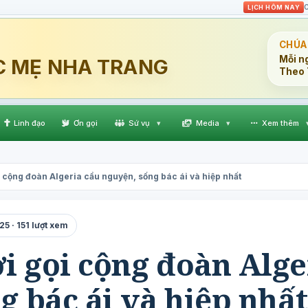
C
LỊCH HÔM NAY
CHÚA
Mỗi n
C MẸ NHA TRANG
Theo 
Linh đạo
Ơn gọi
Sứ vụ
▾
Media
▾
Xem thêm
 cộng đoàn Algeria cầu nguyện, sống bác ái và hiệp nhất
5 · 151 lượt xem
i gọi cộng đoàn Alge
g bác ái và hiệp nhất