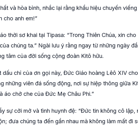
hất và hòa bình, nhắc lại rằng khẩu hiệu chuyến viến
an cho anh em!”
áo thời sơ khai tại Tipasa: “Trong Thiên Chúa, xin cho
 của chúng ta.” Ngài lưu ý rằng ngay từ những ngày đ
ung tâm của đời sống cộng đoàn Kitô hữu.
dấu chỉ của ơn gọi này, Đức Giáo hoàng Lêô XIV cho
ng những viên đá sống động, nơi sự hiệp thông giữa Ki
 tà áo chở che của Đức Mẹ Châu Phi.”
ẩy sự cởi mở và tình huynh đệ: “Đức tin không cô lập,
rộn; đưa chúng ta đến gần nhau mà không làm mất đi 