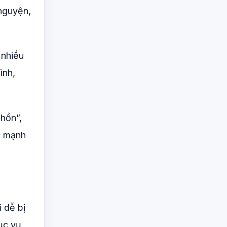
nguyện,
 nhiều
ình,
hồn”,
ức mạnh
 dễ bị
ục vụ