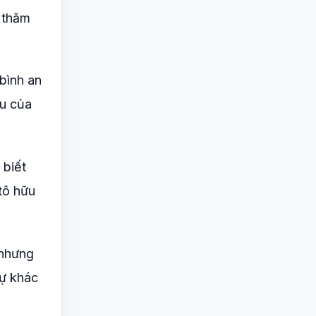
g thăm
 bình an
ầu của
 biết
tô hữu
 nhưng
sự khác