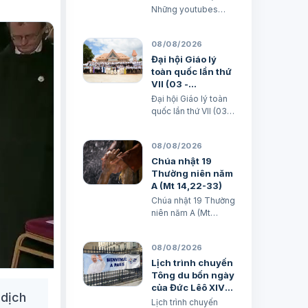
phận Mỹ Tho
Những youtubes
mạo danh Đức Giám
mục Giáo phận Mỹ
08/08/2026
Tho Ban Truyền
thông Giáo phận
Đại hội Giáo lý
Ngày 08/08/2026
toàn quốc lần thứ
GIÁO PHẬN MỸ THO
VII (03 -
BAN TRUYỀN
06/8/2026) - Bản
Đại hội Giáo lý toàn
THÔNG THÔNG
ghi nhớ
quốc lần thứ VII (03 -
BÁO V/v Những
06/8/2026) - Bản ghi
youtubes mạo danh
nhớ Md. Phạm Thúy
Đức Giám mục Giáo
08/08/2026
& Lm. Micae Khắc
phận Mỹ Tho
Minh
Chúa nhật 19
Những…
Thường niên năm
A (Mt 14,22-33)
Chúa nhật 19 Thường
niên năm A (Mt
14,22-33) TGM
Giuse Nguyễn Năng
08/08/2026
& các tác giả
Lịch trình chuyến
Tông du bốn ngày
của Đức Lêô XIV
 dịch
tại Pháp
Lịch trình chuyến