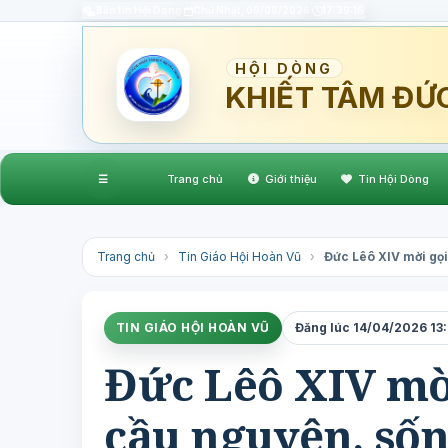
Bản tin Hội Dòng
Chủ Nhật, 09/08/2026
17:39:16
HỘI DÒNG
KHIẾT TÂM ĐỨ
☰
Trang chủ
Giới thiệu
Tin Hội Dòng
Trang chủ
›
Tin Giáo Hội Hoàn Vũ
›
Đức Lêô XIV mời gọi
TIN GIÁO HỘI HOÀN VŨ
Đăng lúc 14/04/2026 13:2
Đức Lêô XIV mờ
cầu nguyện, sốn