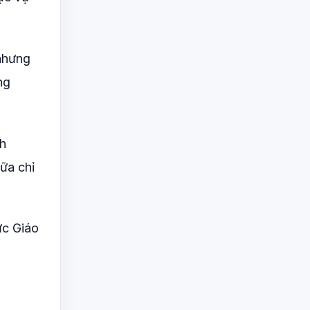
 nhưng
ng
nh
ữa chỉ
ức Giáo