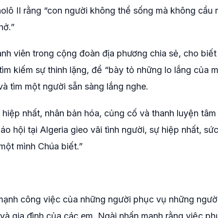
olô II rằng “con người không thể sống mà không cầu 
hở.”
h viên trong cộng đoàn địa phương chia sẻ, cho biết
 kiếm sự thinh lặng, để “bày tỏ những lo lắng của m
và tìm một người sẵn sàng lắng nghe.
hiệp nhất, nhân bản hóa, củng cố và thanh luyện tâm 
o hội tại Algeria gieo vãi tình người, sự hiệp nhất, s
 một mình Chúa biết.”
 mạnh công việc của những người phục vụ những người
t và gia đình của các em. Ngài nhấn mạnh rằng việc ph