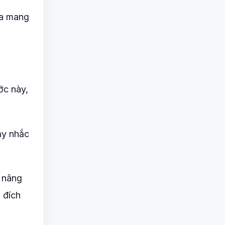
ia mang
ớc này,
ậy nhắc
ể nâng
 đích