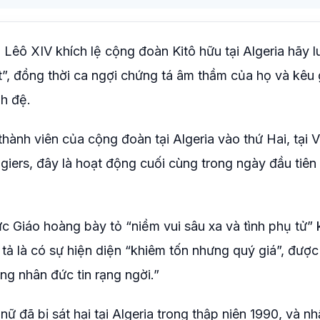
êô XIV khích lệ cộng đoàn Kitô hữu tại Algeria hãy l
t”, đồng thời ca ngợi chứng tá âm thầm của họ và kêu 
nh đệ.
ành viên của cộng đoàn tại Algeria vào thứ Hai, tại 
iers, đây là hoạt động cuối cùng trong ngày đầu tiên
c Giáo hoàng bày tỏ “niềm vui sâu xa và tình phụ tử” 
 là có sự hiện diện “khiêm tốn nhưng quý giá”, được
ng nhân đức tin rạng ngời.”
ữ đã bị sát hại tại Algeria trong thập niên 1990, và n