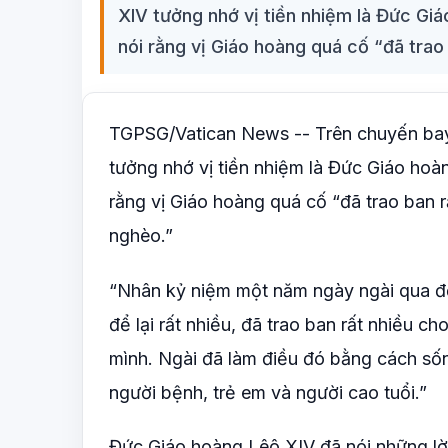
XIV tưởng nhớ vị tiền nhiệm là Đức Gi
nói rằng vị Giáo hoàng quá cố “đã trao
TGPSG/Vatican News -- Trên chuyến bay
tưởng nhớ vị tiền nhiệm là Đức Giáo hoà
rằng vị Giáo hoàng quá cố “đã trao ban r
nghèo.”
“Nhân kỷ niệm một năm ngày ngài qua đờ
để lại rất nhiều, đã trao ban rất nhiều c
mình. Ngài đã làm điều đó bằng cách sốn
người bệnh, trẻ em và người cao tuổi.”
Đức Giáo hoàng Lêô XIV đã nói những lời