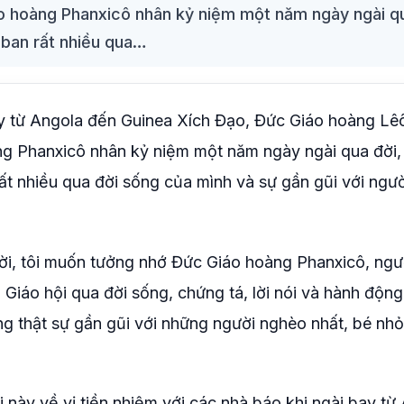
áo hoàng Phanxicô nhân kỷ niệm một năm ngày ngài qu
 ban rất nhiều qua…
 từ Angola đến Guinea Xích Đạo, Đức Giáo hoàng Lê
ng Phanxicô nhân kỷ niệm một năm ngày ngài qua đời,
ất nhiều qua đời sống của mình và sự gần gũi với ngườ
i, tôi muốn tưởng nhớ Đức Giáo hoàng Phanxicô, ngư
ho Giáo hội qua đời sống, chứng tá, lời nói và hành độn
g thật sự gần gũi với những người nghèo nhất, bé nhỏ
 này về vị tiền nhiệm với các nhà báo khi ngài bay từ