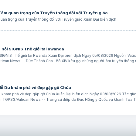
 Tầm quan trọng của Truyền thông đối với Truyền giáo
uan trọng của Truyền thông đối với Truyền giáo Xuân Đại biên dịch
i hội SIGNIS Thế giới tại Rwanda
i SIGNIS Thế giới tại Rwanda Xuân Đại biên dịch Ngày 05/08/2026 Nguồn: Vati
tican News -- Đức Thánh Cha Lêô XIV kêu gọi những người làm truyền thông
 Mễ Du khám phá vẻ đẹp gặp gỡ Chúa
Du khám phá vẻ đẹp gặp gỡ Chúa Xuân Đại biên dịch Ngày 03/08/2026 Tác giả:
ịch TGPSG/Vatican News -- Trong sứ điệp do Đức Hồng y Quốc vụ khanh Tòa 