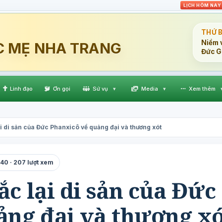
LỊCH HÔM NAY
THỨ 
Niềm v
C MẸ NHA TRANG
Đức G
Linh đạo
Ơn gọi
Sứ vụ
▾
Media
▾
Xem thêm
i di sản của Đức Phanxicô về quảng đại và thương xót
40 · 207 lượt xem
c lại di sản của Đức
ảng đại và thương x