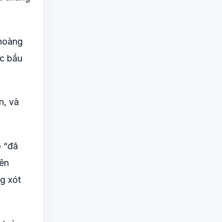
 hoàng
ợc bầu
n, và
ô “đã
iên
ng xót