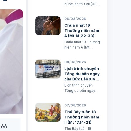
ghi nhớ
quốc lần thứ VII (03 -
06/8/2026) - Bản ghi
nhớ Md. Phạm Thúy
08/08/2026
& Lm. Micae Khắc
Minh
Chúa nhật 19
Thường niên năm
A (Mt 14,22-33)
Chúa nhật 19 Thường
niên năm A (Mt
14,22-33) TGM
Giuse Nguyễn Năng
08/08/2026
& các tác giả
Lịch trình chuyến
Tông du bốn ngày
của Đức Lêô XIV
tại Pháp
Lịch trình chuyến
Tông du bốn ngày
của Đức Lêô XIV tại
Pháp Xuân Đại biên
07/08/2026
dịch
Thứ Bảy tuần 18
Thường niên năm
II (Mt 17,14-21)
Lêô
Thứ Bảy tuần 18