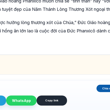
iáo hoàng Phanxicô muốn chia sẻ “tinh thần” này “với
ành tuyệt đẹp của Năm Thánh Lòng Thương Xót ngoại t
ược hưởng lòng thương xót của Chúa,” Đức Giáo hoàn
vì hồng ân lớn lao là cuộc đời của Đức Phanxicô dành 
Chia 
WhatsApp
Copy link