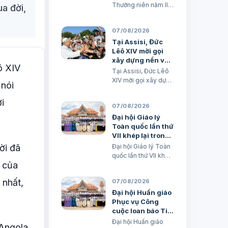
Thường niên năm II
a đời,
(Mt 17,14-21) TGM
Giuse Nguyễn Năng
07/08/2026
& các tác giả Ngày
08/08/2026 “Tôi đã
Tại Assisi, Đức
đem cháu đến cho
Lêô XIV mời gọi
các môn đệ Ngài
xây dựng nền văn
ô XIV
chữa, nhưng các ông
minh tình thương
Tại Assisi, Đức Lêô
không chữa được”.
XIV mời gọi xây dựng
 nói
(Mt 17,16) BÀI ĐỌC I
nền văn minh tình
(năm II): Kb 1, 12…
thương Xuân Đại
i
07/08/2026
biên dịch
Đại hội Giáo lý
Toàn quốc lần thứ
VII khép lại trong
hiệp thông và mở
ời đã
Đại hội Giáo lý Toàn
ra một hướng đi
quốc lần thứ VII khép
mới
g của
lại trong hiệp thông
và mở ra một hướng
 nhất,
07/08/2026
đi mới Lm. Micae
Nguyễn Khắc Minh
Đại hội Huấn giáo
Phục vụ Công
cuộc loan báo Tin
mừng Toàn quốc
Đại hội Huấn giáo
 Angola