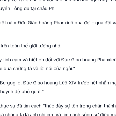
uyến Tông du tại châu Phi.
ột năm Đức Giáo hoàng Phanxicô qua đời - qua đời v
trên toàn thế giới tưởng nhớ.
y tình cảm và biết ơn đối với Đức Giáo hoàng Phanxic
i qua chứng tá và lời nói của ngài.”
 Bergoglio, Đức Giáo hoàng Lêô XIV trước hết nhấn mạ
 huynh đệ phổ quát.”
hực sự đã tìm cách “thúc đẩy sự tôn trọng chân thành
 cả chúng ta là anh chị em, và tìm cách sống sứ điệp 