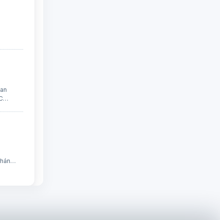
can
 C…
Thánh