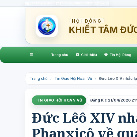
Bản tin Hội Dòng
Thứ Bảy, 08/08/2026
11:27:11
HỘI DÒNG
KHIẾT TÂM ĐỨ
☰
Trang chủ
Giới thiệu
Tin Hội Dòng
Trang chủ
›
Tin Giáo Hội Hoàn Vũ
›
Đức Lêô XIV nhắc lạ
TIN GIÁO HỘI HOÀN VŨ
Đăng lúc 21/04/2026 21:
Đức Lêô XIV nhắ
Phanxicô về qu