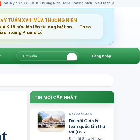
Thứ Bảy tuần XVIII Mùa Thường Niên · Mùa Thường Niên · Màu Xanh lá
BẢY TUẦN XVIII MÙA THƯỜNG NIÊN
ui Kitô hữu lớn lên từ lòng biết ơn. — Theo
iáo hoàng Phanxicô
▾
Đăng nhập
TIN MỚI CẬP NHẬT
08/08/2026
Đại hội Giáo lý
toàn quốc lần thứ
ót
VII (03 -
06/8/2026) - Bản
Đại hội Giáo lý toàn