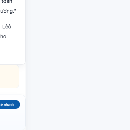
 toàn
hường.”
g Lêô
cho
sẻ nhanh