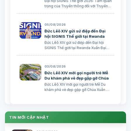
Đại hội SIGNIS Thế giới 2026: Tầm quan
trọng của Truyền thông đối với Truyền
giáo Xuân Đại biên dịch
05/08/2026
Đức Lêô XIV gửi sứ điệp đến Đại
hội SIGNIS Thế giới tại Rwanda
Đức Lêô XIV gửi sứ điệp đến Đại hội
SIGNIS Thế giới tại Rwanda Xuân Đại
biên dịch Ngày 05/08/2026 Nguồn:
Vatican News Xuân Đại biên dịch
TGPSG/Vatican News -- Đức Thánh
03/08/2026
Cha Lêô XIV kêu gọi những người làm
Đức Lêô XIV mời gọi người trẻ Mễ
truyền thông C…
Du khám phá vẻ đẹp gặp gỡ Chúa
Đức Lêô XIV mời gọi người trẻ Mễ Du
khám phá vẻ đẹp gặp gỡ Chúa Xuân Đại
biên dịch Ngày 03/08/2026 Tác giả:
Edoardo Giribaldi Xuân Đại biên dịch
TGPSG/Vatican News -- Trong sứ điệp
do Đức Hồng y Quốc vụ khanh Tòa
Thánh …
TIN MỚI CẬP NHẬT