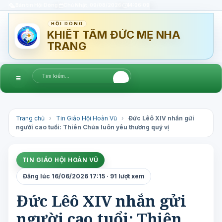
Bản tin Hội Dòng
Chủ Nhật, 09/08/2026
14:06:10
HỘI DÒNG
KHIẾT TÂM ĐỨC MẸ NHA
TRANG
☰
Trang chủ
›
Tin Giáo Hội Hoàn Vũ
›
Đức Lêô XIV nhắn gửi
người cao tuổi: Thiên Chúa luôn yêu thương quý vị
TIN GIÁO HỘI HOÀN VŨ
Đăng lúc 16/06/2026 17:15 · 91 lượt xem
Đức Lêô XIV nhắn gửi
người cao tuổi: Thiên