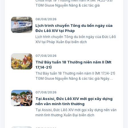
Chúa nhật 19 Thường niên năm A (Mt 14,22-33)
TGM Giuse Nguyễn Năng & các tác giả
08/08/2026
Lịch trình chuyến Tông du bốn ngày của
Đức Lêô XIV tại Pháp
Lịch trình chuyến Tông du bốn ngày của Đức Lêô
XIV tại Pháp Xuân Đại biên dịch
07/08/2026
Thứ Bảy tuần 18 Thường niên năm II (Mt
17,14-21)
Thứ Bảy tuần 18 Thường niên năm II (Mt 17,14-21)
TGM Giuse Nguyễn Năng & các tác giả Ngày
08/08/2026 “Tôi đã đem cháu đến cho các môn
đệ Ngài chữa, nhưng các ông không chữa được”.
07/08/2026
(Mt 17,16) BÀI ĐỌC I (năm II): Kb 1, 12…
Tại Assisi, Đức Lêô XIV mời gọi xây dựng
nền văn minh tình thương
Tại Assisi, Đức Lêô XIV mời gọi xây dựng nền văn
minh tình thương Xuân Đại biên dịch