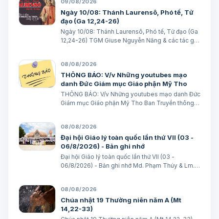
09/08/2026
Ngày 10/08: Thánh Laurensô, Phó tế, Tử
đạo (Ga 12,24-26)
Ngày 10/08: Thánh Laurensô, Phó tế, Tử đạo (Ga
12,24-26) TGM Giuse Nguyễn Năng & các tác giả
Ngày 10/08/2026 Ai phục vụ Thầy, Cha Thầy sẽ
quý trọng người ấy. Bài đọc 1: 2 Cr 9, 6-10 Ai vui vẻ
08/08/2026
dâng hiến, thì được Thiên C…
THÔNG BÁO: V/v Những youtubes mạo
danh Đức Giám mục Giáo phận Mỹ Tho
THÔNG BÁO: V/v Những youtubes mạo danh Đức
Giám mục Giáo phận Mỹ Tho Ban Truyền thông
Giáo phận Ngày 08/08/2026 GIÁO PHẬN MỸ
THO BAN TRUYỀN THÔNG THÔNG BÁO V/v
08/08/2026
Những youtubes mạo danh Đức Giám mục Giáo
Đại hội Giáo lý toàn quốc lần thứ VII (03 -
phận Mỹ Tho Những…
06/8/2026) - Bản ghi nhớ
Đại hội Giáo lý toàn quốc lần thứ VII (03 -
06/8/2026) - Bản ghi nhớ Md. Phạm Thúy & Lm.
Micae Khắc Minh
08/08/2026
Chúa nhật 19 Thường niên năm A (Mt
14,22-33)