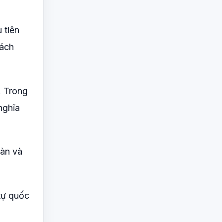
 tiên
cách
. Trong
nghĩa
oàn và
 tự quốc