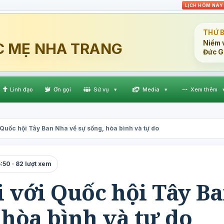
LỊCH HÔM NAY
THỨ 
Niềm v
C MẸ NHA TRANG
Đức G
Linh đạo
Ơn gọi
Sứ vụ
▾
Media
▾
Xem thêm
 Quốc hội Tây Ban Nha về sự sống, hòa bình và tự do
50 · 82 lượt xem
 với Quốc hội Tây B
 hòa bình và tự do