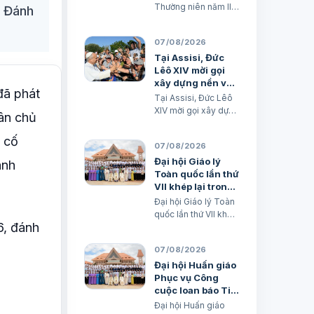
Thường niên năm II
- Đánh
(Mt 17,14-21) TGM
Giuse Nguyễn Năng
07/08/2026
& các tác giả Ngày
08/08/2026 “Tôi đã
Tại Assisi, Đức
đem cháu đến cho
Lêô XIV mời gọi
các môn đệ Ngài
xây dựng nền văn
đã phát
chữa, nhưng các ông
minh tình thương
Tại Assisi, Đức Lêô
không chữa được”.
XIV mời gọi xây dựng
dân chủ
(Mt 17,16) BÀI ĐỌC I
nền văn minh tình
(năm II): Kb 1, 12…
thương Xuân Đại
g cố
07/08/2026
biên dịch
Đại hội Giáo lý
anh
Toàn quốc lần thứ
VII khép lại trong
hiệp thông và mở
Đại hội Giáo lý Toàn
ra một hướng đi
quốc lần thứ VII khép
mới
6, đánh
lại trong hiệp thông
và mở ra một hướng
07/08/2026
đi mới Lm. Micae
Nguyễn Khắc Minh
Đại hội Huấn giáo
Phục vụ Công
cuộc loan báo Tin
mừng Toàn quốc
Đại hội Huấn giáo