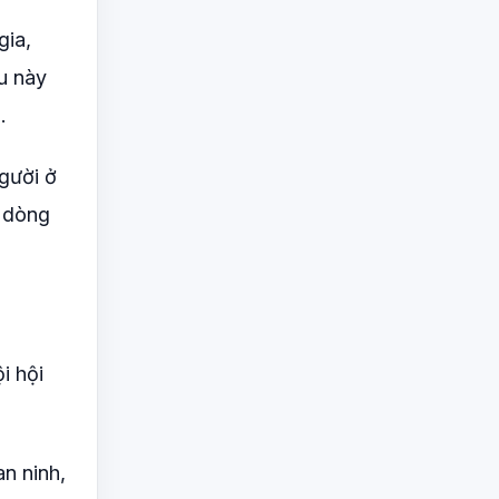
gia,
ều này
.
người ở
c dòng
i hội
an ninh,