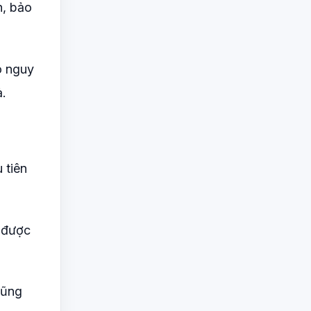
h, bảo
ó nguy
ả.
 tiên
g được
cũng