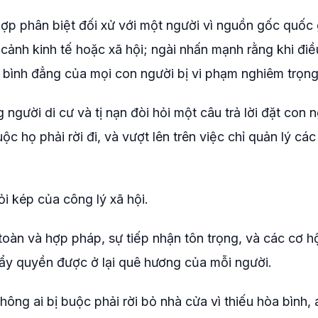
p phân biệt đối xử với một người vì nguồn gốc quốc 
 cảnh kinh tế hoặc xã hội; ngài nhấn mạnh rằng khi đi
 bình đẳng của mọi con người bị vi phạm nghiêm trọng
người di cư và tị nạn đòi hỏi một câu trả lời đặt con 
c họ phải rời đi, và vượt lên trên việc chỉ quản lý cá
ỏi kép của công lý xã hội.
oàn và hợp pháp, sự tiếp nhận tôn trọng, và các cơ hộ
đẩy quyền được ở lại quê hương của mỗi người.
ông ai bị buộc phải rời bỏ nhà cửa vì thiếu hòa bình, 