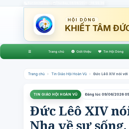
Bản tin Hội Dòng
Thứ Bảy, 08/08/2026
14:55:37
HỘI DÒNG
KHIẾT TÂM ĐỨ
☰
Trang chủ
Giới thiệu
Tin Hội Dòng
Trang chủ
›
Tin Giáo Hội Hoàn Vũ
›
Đức Lêô XIV nói với
TIN GIÁO HỘI HOÀN VŨ
Đăng lúc 09/06/2026 05:
Đức Lêô XIV nói
Nha về sự sống,