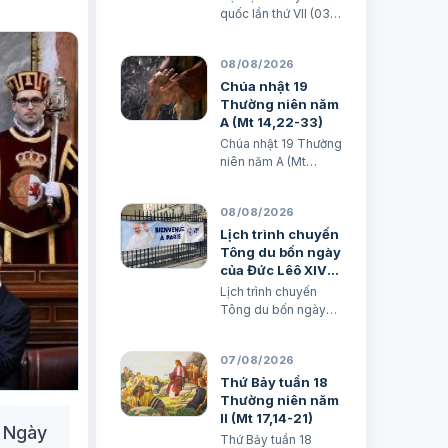
ghi nhớ
quốc lần thứ VII (03 -
06/8/2026) - Bản ghi
nhớ Md. Phạm Thúy
08/08/2026
& Lm. Micae Khắc
Minh
Chúa nhật 19
Thường niên năm
A (Mt 14,22-33)
Chúa nhật 19 Thường
niên năm A (Mt
14,22-33) TGM
Giuse Nguyễn Năng
08/08/2026
& các tác giả
Lịch trình chuyến
Tông du bốn ngày
của Đức Lêô XIV
tại Pháp
Lịch trình chuyến
Tông du bốn ngày
của Đức Lêô XIV tại
Pháp Xuân Đại biên
07/08/2026
dịch
Thứ Bảy tuần 18
Thường niên năm
II (Mt 17,14-21)
h Ngày
Thứ Bảy tuần 18