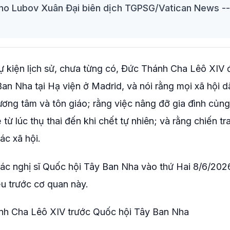
ano Lubov Xuân Đại biên dịch TGPSG/Vatican News -
kiện lịch sử, chưa từng có, Đức Thánh Cha Lêô XIV 
Ban Nha tại Hạ viện ở Madrid, và nói rằng mọi xã hội 
lương tâm và tôn giáo; rằng việc nâng đỡ gia đình củn
ừ lúc thụ thai đến khi chết tự nhiên; và rằng chiến tr
ác xã hội.
ác nghị sĩ Quốc hội Tây Ban Nha vào thứ Hai 8/6/202
ểu trước cơ quan này.
ánh Cha Lêô XIV trước Quốc hội Tây Ban Nha