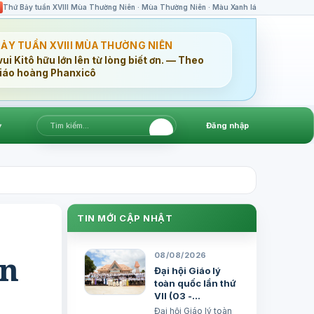
Thứ Bảy tuần XVIII Mùa Thường Niên · Mùa Thường Niên · Màu Xanh lá
BẢY TUẦN XVIII MÙA THƯỜNG NIÊN
ui Kitô hữu lớn lên từ lòng biết ơn. — Theo
iáo hoàng Phanxicô
▾
Đăng nhập
TIN MỚI CẬP NHẬT
an
08/08/2026
Đại hội Giáo lý
toàn quốc lần thứ
VII (03 -
06/8/2026) - Bản
Đại hội Giáo lý toàn