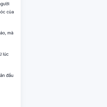
người
sóc của
iáo, mà
ừ lúc
hân đầu