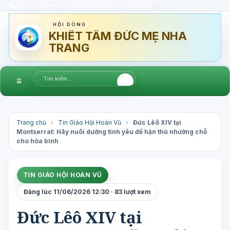
Bản tin Hội Dòng
Thứ Bảy, 08/08/2026
12:23:50
HỘI DÒNG
KHIẾT TÂM ĐỨC MẸ NHA
TRANG
☰
Trang chủ
›
Tin Giáo Hội Hoàn Vũ
›
Đức Lêô XIV tại
Montserrat: Hãy nuôi dưỡng tình yêu để hận thù nhường chỗ
cho hòa bình
TIN GIÁO HỘI HOÀN VŨ
Đăng lúc 11/06/2026 12:30 · 83 lượt xem
Đức Lêô XIV tại