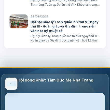
Đại hội Huấn giáo Phục vụ Công cuộc loan báo
Tin mừng Toàn quốc lần thứ VII - Khép lại trong
hiệp thông, mở ra một hướng đi mới cho công
cuộc huấn giáo Việt Nam Lm. Micae Nguyễn Khắc
06/08/2026
Minh
Đại hội Giáo lý Toàn quốc lần thứ VII ngày
thứ III - Huấn giáo và Gia đình trong nền
văn hoá kỹ thuật số
Đại hội Giáo lý Toàn quốc lần thứ VII ngày thứ III -
Huấn giáo và Gia đình trong nền văn hoá kỹ thuật
số avatar Lm. Micae Nguyễn Khắc Minh
Hội đòng Khiết Tâm Đức Mẹ Nha Trang