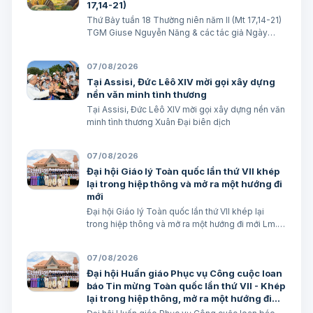
17,14-21)
Thứ Bảy tuần 18 Thường niên năm II (Mt 17,14-21)
TGM Giuse Nguyễn Năng & các tác giả Ngày
08/08/2026 “Tôi đã đem cháu đến cho các môn
đệ Ngài chữa, nhưng các ông không chữa được”.
07/08/2026
(Mt 17,16) BÀI ĐỌC I (năm II): Kb 1, 12…
Tại Assisi, Đức Lêô XIV mời gọi xây dựng
nền văn minh tình thương
Tại Assisi, Đức Lêô XIV mời gọi xây dựng nền văn
minh tình thương Xuân Đại biên dịch
07/08/2026
Đại hội Giáo lý Toàn quốc lần thứ VII khép
lại trong hiệp thông và mở ra một hướng đi
mới
Đại hội Giáo lý Toàn quốc lần thứ VII khép lại
trong hiệp thông và mở ra một hướng đi mới Lm.
Micae Nguyễn Khắc Minh
07/08/2026
Đại hội Huấn giáo Phục vụ Công cuộc loan
báo Tin mừng Toàn quốc lần thứ VII - Khép
lại trong hiệp thông, mở ra một hướng đi
mới cho công cuộc huấn giáo Việt Nam