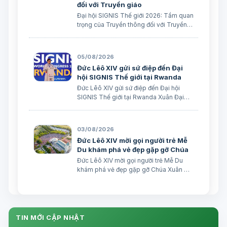
đối với Truyền giáo
Đại hội SIGNIS Thế giới 2026: Tầm quan
trọng của Truyền thông đối với Truyền
giáo Xuân Đại biên dịch
05/08/2026
Đức Lêô XIV gửi sứ điệp đến Đại
hội SIGNIS Thế giới tại Rwanda
Đức Lêô XIV gửi sứ điệp đến Đại hội
SIGNIS Thế giới tại Rwanda Xuân Đại
biên dịch Ngày 05/08/2026 Nguồn:
Vatican News Xuân Đại biên dịch
TGPSG/Vatican News -- Đức Thánh
03/08/2026
Cha Lêô XIV kêu gọi những người làm
Đức Lêô XIV mời gọi người trẻ Mễ
truyền thông C…
Du khám phá vẻ đẹp gặp gỡ Chúa
Đức Lêô XIV mời gọi người trẻ Mễ Du
khám phá vẻ đẹp gặp gỡ Chúa Xuân Đại
biên dịch Ngày 03/08/2026 Tác giả:
Edoardo Giribaldi Xuân Đại biên dịch
TGPSG/Vatican News -- Trong sứ điệp
do Đức Hồng y Quốc vụ khanh Tòa
Thánh …
TIN MỚI CẬP NHẬT