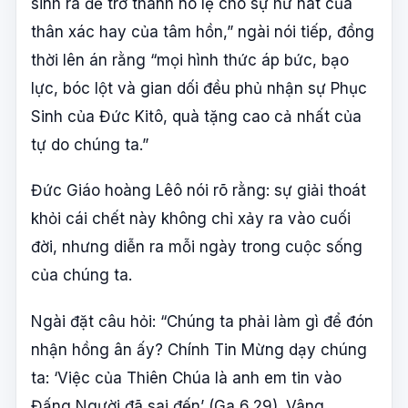
sinh ra để trở thành nô lệ cho sự hư nát của
thân xác hay của tâm hồn,” ngài nói tiếp, đồng
thời lên án rằng “mọi hình thức áp bức, bạo
lực, bóc lột và gian dối đều phủ nhận sự Phục
Sinh của Đức Kitô, quà tặng cao cả nhất của
tự do chúng ta.”
Đức Giáo hoàng Lêô nói rõ rằng: sự giải thoát
khỏi cái chết này không chỉ xảy ra vào cuối
đời, nhưng diễn ra mỗi ngày trong cuộc sống
của chúng ta.
Ngài đặt câu hỏi: “Chúng ta phải làm gì để đón
nhận hồng ân ấy? Chính Tin Mừng dạy chúng
ta: ‘Việc của Thiên Chúa là anh em tin vào
Đấng Người đã sai đến’ (Ga 6,29). Vâng,