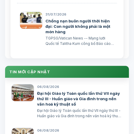
Đại biên dịch
31/07/2026
Chống nạn buôn người thời hiện
đại: Con người không phải là một
món hàng
TGPSG/Vatican News -- Mạng lưới
Quốc tế Talitha Kum công bố Báo cáo
thường niên năm 2025, cho thấy nạn
buôn người đang gia tăng song hành
với sự phát triển của công nghệ: sự bóc
lột trực tuyến và các trò lừa đảo trực
tuyến đã trở thành nhữ…
TIN MỚI CẬP NHẬT
06/08/2026
Đại hội Giáo lý Toàn quốc lần thứ VII ngày
thứ III - Huấn giáo và Gia đình trong nền
văn hoá kỹ thuật số
Đại hội Giáo lý Toàn quốc lần thứ VII ngày thứ III -
Huấn giáo và Gia đình trong nền văn hoá kỹ thuật
số avatar Lm. Micae Nguyễn Khắc Minh
06/08/2026