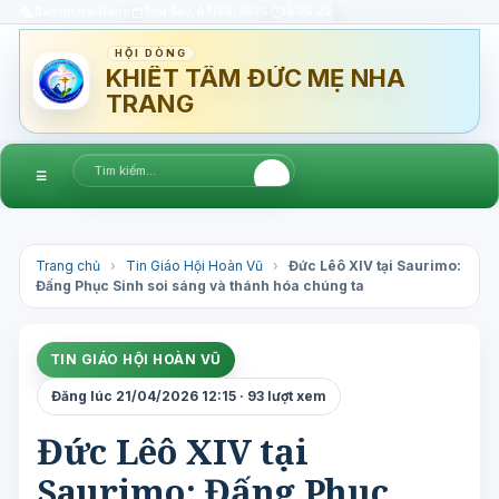
Bản tin Hội Dòng
Thứ Sáu, 07/08/2026
19:05:23
HỘI DÒNG
KHIẾT TÂM ĐỨC MẸ NHA
TRANG
☰
Trang chủ
›
Tin Giáo Hội Hoàn Vũ
›
Đức Lêô XIV tại Saurimo:
Đấng Phục Sinh soi sáng và thánh hóa chúng ta
TIN GIÁO HỘI HOÀN VŨ
Đăng lúc 21/04/2026 12:15 · 93 lượt xem
Đức Lêô XIV tại
Saurimo: Đấng Phục