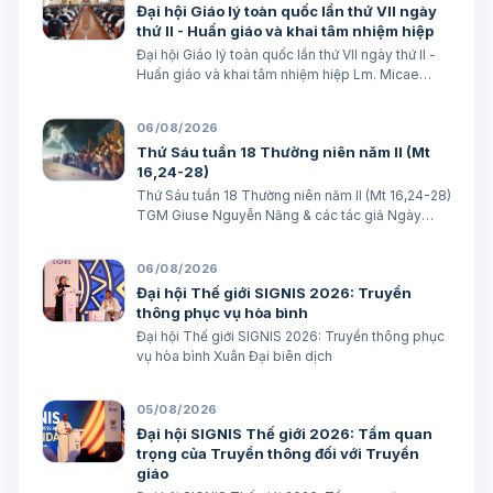
Đại hội Giáo lý toàn quốc lần thứ VII ngày
thứ II - Huấn giáo và khai tâm nhiệm hiệp
Đại hội Giáo lý toàn quốc lần thứ VII ngày thứ II -
Huấn giáo và khai tâm nhiệm hiệp Lm. Micae
Nguyễn Khắc Minh
06/08/2026
Thứ Sáu tuần 18 Thường niên năm II (Mt
16,24-28)
Thứ Sáu tuần 18 Thường niên năm II (Mt 16,24-28)
TGM Giuse Nguyễn Năng & các tác giả Ngày
07/08/2026 “Người ta sẽ lấy gì mà đổi được sự
sống mình”. BÀI ĐỌC I (năm II): Nk 1, 15; 2, 2; 3, 1-3.
06/08/2026
6-7 “Khốn cho thành khát má…
Đại hội Thế giới SIGNIS 2026: Truyền
thông phục vụ hòa bình
Đại hội Thế giới SIGNIS 2026: Truyền thông phục
vụ hòa bình Xuân Đại biên dịch
05/08/2026
Đại hội SIGNIS Thế giới 2026: Tầm quan
trọng của Truyền thông đối với Truyền
giáo