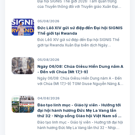
Đại hội SIGNIS Thế giới 2026: Tầm quan trọng
của Truyền thông đối với Truyền giáo Xuân Đại
biên dịch
05/08/2026
Đức Lêô XIV gửi sứ điệp đến Đại hội SIGNIS
Thế giới tại Rwanda
Đức Lêô XIV gửi sứ điệp đến Đại hội SIGNIS Thế
giới tại Rwanda Xuân Đại biên dịch Ngày
05/08/2026 Nguồn: Vatican News Xuân Đại biên
dịch TGPSG/Vatican News -- Đức Thánh Cha
05/08/2026
Lêô XIV kêu gọi những người làm truyền thông
Ngày 06/08: Chúa Giêsu Hiển Dung năm A
C…
- Đến với Chúa (Mt 17,1-9)
Ngày 06/08: Chúa Giêsu Hiển Dung năm A - Đến
với Chúa (Mt 17,1-9) TGM Giuse Nguyễn Năng &
các tác giả Ngày 06/08/2026 “Đây là Con Ta yêu
dấu”. BÀI ĐỌC I: Đn 7, 9-10. 13-14 “Áo Người trắng
04/08/2026
như tuyết”. Trích sách Tiên tri…
Đào tạo linh mục - Giáo lý viên - Hướng tới
đại hội hành hương Đức Mẹ La Vang lần
thứ 32 - Nhịp sống Giáo hội Việt Nam số 85
(28/7/2026 - 03/8/2026)
Đào tạo linh mục - Giáo lý viên - Hướng tới đại hội
hành hương Đức Mẹ La Vang lần thứ 32 - Nhịp
sống Giáo hội Việt Nam số 85 (28/7/2026 -