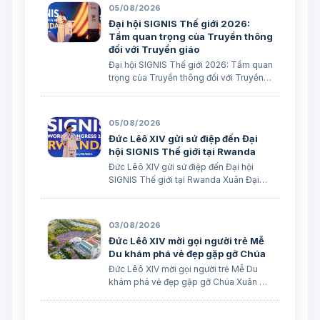
05/08/2026
Đại hội SIGNIS Thế giới 2026:
Tầm quan trọng của Truyền thông
đối với Truyền giáo
Đại hội SIGNIS Thế giới 2026: Tầm quan
trọng của Truyền thông đối với Truyền
giáo Xuân Đại biên dịch
05/08/2026
Đức Lêô XIV gửi sứ điệp đến Đại
hội SIGNIS Thế giới tại Rwanda
Đức Lêô XIV gửi sứ điệp đến Đại hội
SIGNIS Thế giới tại Rwanda Xuân Đại
biên dịch Ngày 05/08/2026 Nguồn:
Vatican News Xuân Đại biên dịch
TGPSG/Vatican News -- Đức Thánh
03/08/2026
Cha Lêô XIV kêu gọi những người làm
Đức Lêô XIV mời gọi người trẻ Mễ
truyền thông C…
Du khám phá vẻ đẹp gặp gỡ Chúa
Đức Lêô XIV mời gọi người trẻ Mễ Du
khám phá vẻ đẹp gặp gỡ Chúa Xuân Đại
biên dịch Ngày 03/08/2026 Tác giả:
Edoardo Giribaldi Xuân Đại biên dịch