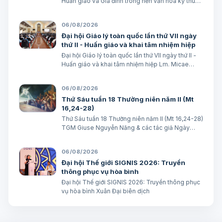
Huấn giáo và Gia đình trong nền văn hoá kỹ thuật
số avatar Lm. Micae Nguyễn Khắc Minh
06/08/2026
Đại hội Giáo lý toàn quốc lần thứ VII ngày
thứ II - Huấn giáo và khai tâm nhiệm hiệp
Đại hội Giáo lý toàn quốc lần thứ VII ngày thứ II -
Huấn giáo và khai tâm nhiệm hiệp Lm. Micae
Nguyễn Khắc Minh
06/08/2026
Thứ Sáu tuần 18 Thường niên năm II (Mt
16,24-28)
Thứ Sáu tuần 18 Thường niên năm II (Mt 16,24-28)
TGM Giuse Nguyễn Năng & các tác giả Ngày
07/08/2026 “Người ta sẽ lấy gì mà đổi được sự
sống mình”. BÀI ĐỌC I (năm II): Nk 1, 15; 2, 2; 3, 1-3.
06/08/2026
6-7 “Khốn cho thành khát má…
Đại hội Thế giới SIGNIS 2026: Truyền
thông phục vụ hòa bình
Đại hội Thế giới SIGNIS 2026: Truyền thông phục
vụ hòa bình Xuân Đại biên dịch