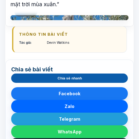
mặt trời mùa xuân.”
YouTube
Phát video
THÔNG TIN BÀI VIẾT
Tác giả:
Devin Watkins
Chia sẻ bài viết
Chia sẻ nhanh
Facebook
Zalo
Telegram
WhatsApp