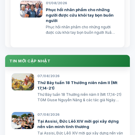
TGPSG/Vatican News -- Trong sứ điệp
01/08/2026
do Đức Hồng y Quốc vụ khanh Tòa
Phục hồi nhân phẩm cho những
Thánh …
người được cứu khỏi tay bọn buôn
người
Phục hồi nhân phẩm cho những người
được cứu khỏi tay bọn buôn người Xuân
Đại biên dịch
TIN MỚI CẬP NHẬT
07/08/2026
Thứ Bảy tuần 18 Thường niên năm II (Mt
17,14-21)
Thứ Bảy tuần 18 Thường niên năm II (Mt 17,14-21)
TGM Giuse Nguyễn Năng & các tác giả Ngày
08/08/2026 “Tôi đã đem cháu đến cho các môn
đệ Ngài chữa, nhưng các ông không chữa được”.
07/08/2026
(Mt 17,16) BÀI ĐỌC I (năm II): Kb 1, 12…
Tại Assisi, Đức Lêô XIV mời gọi xây dựng
nền văn minh tình thương
Tại Assisi, Đức Lêô XIV mời gọi xây dựng nền văn