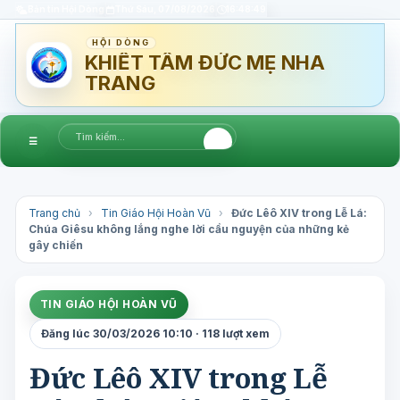
Bản tin Hội Dòng
Thứ Sáu, 07/08/2026
16:48:50
HỘI DÒNG
KHIẾT TÂM ĐỨC MẸ NHA
TRANG
☰
Trang chủ
›
Tin Giáo Hội Hoàn Vũ
›
Đức Lêô XIV trong Lễ Lá:
Chúa Giêsu không lắng nghe lời cầu nguyện của những kẻ
gây chiến
TIN GIÁO HỘI HOÀN VŨ
Đăng lúc 30/03/2026 10:10 · 118 lượt xem
Đức Lêô XIV trong Lễ