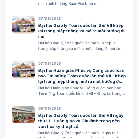
minh tình thương Xuân Đại biên dịch
07/08/2026
Đại hội Giáo lý Toàn quốc lần thứ VII khép
lại trong hiệp thông và mở ra một hướng đi
mới
Đại hội Giáo lý Toàn quốc lần thứ VII khép lại
trong hiệp thông và mở ra một hướng đi mới Lm.
Micae Nguyễn Khắc Minh
07/08/2026
Đại hội Huấn giáo Phục vụ Công cuộc loan
báo Tin mừng Toàn quốc lần thứ VII - Khép
lại trong hiệp thông, mở ra một hướng đi
mới cho công cuộc huấn giáo Việt Nam
Đại hội Huấn giáo Phục vụ Công cuộc loan báo
Tin mừng Toàn quốc lần thứ VII - Khép lại trong
hiệp thông, mở ra một hướng đi mới cho công
cuộc huấn giáo Việt Nam Lm. Micae Nguyễn Khắc
06/08/2026
Minh
Đại hội Giáo lý Toàn quốc lần thứ VII ngày
thứ III - Huấn giáo và Gia đình trong nền
văn hoá kỹ thuật số
Đại hội Giáo lý Toàn quốc lần thứ VII ngày thứ III -