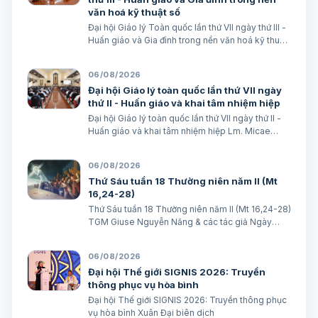
văn hoá kỹ thuật số
Đại hội Giáo lý Toàn quốc lần thứ VII ngày thứ III -
Huấn giáo và Gia đình trong nền văn hoá kỹ thuật
số avatar Lm. Micae Nguyễn Khắc Minh
06/08/2026
Đại hội Giáo lý toàn quốc lần thứ VII ngày
thứ II - Huấn giáo và khai tâm nhiệm hiệp
Đại hội Giáo lý toàn quốc lần thứ VII ngày thứ II -
Huấn giáo và khai tâm nhiệm hiệp Lm. Micae
Nguyễn Khắc Minh
06/08/2026
Thứ Sáu tuần 18 Thường niên năm II (Mt
16,24-28)
Thứ Sáu tuần 18 Thường niên năm II (Mt 16,24-28)
TGM Giuse Nguyễn Năng & các tác giả Ngày
07/08/2026 “Người ta sẽ lấy gì mà đổi được sự
sống mình”. BÀI ĐỌC I (năm II): Nk 1, 15; 2, 2; 3, 1-3.
06/08/2026
6-7 “Khốn cho thành khát má…
Đại hội Thế giới SIGNIS 2026: Truyền
thông phục vụ hòa bình
Đại hội Thế giới SIGNIS 2026: Truyền thông phục
vụ hòa bình Xuân Đại biên dịch