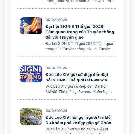
thông phục vụ hòa bình Xuân Đại biên
dịch
05/08/2026
Đại hội SIGNIS Thế giới 2026:
Tầm quan trọng của Truyền thông
đối với Truyền giáo
Đại hội SIGNIS Thế giới 2026: Tầm quan
trọng của Truyền thông đối với Truyền
giáo Xuân Đại biên dịch
05/08/2026
Đức Lêô XIV gửi sứ điệp đến Đại
hội SIGNIS Thế giới tại Rwanda
Đức Lêô XIV gửi sứ điệp đến Đại hội
SIGNIS Thế giới tại Rwanda Xuân Đại
biên dịch Ngày 05/08/2026 Nguồn:
Vatican News Xuân Đại biên dịch
TGPSG/Vatican News -- Đức Thánh
03/08/2026
Cha Lêô XIV kêu gọi những người làm
Đức Lêô XIV mời gọi người trẻ Mễ
truyền thông C…
Du khám phá vẻ đẹp gặp gỡ Chúa
Đức Lêô XIV mời gọi người trẻ Mễ Du