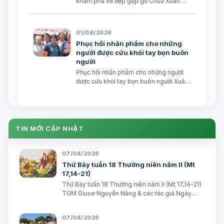
khám phá vẻ đẹp gặp gỡ Chúa Xuân Đại
biên dịch Ngày 03/08/2026 Tác giả:
Edoardo Giribaldi Xuân Đại biên dịch
TGPSG/Vatican News -- Trong sứ điệp
01/08/2026
do Đức Hồng y Quốc vụ khanh Tòa
Phục hồi nhân phẩm cho những
Thánh …
người được cứu khỏi tay bọn buôn
người
Phục hồi nhân phẩm cho những người
được cứu khỏi tay bọn buôn người Xuân
Đại biên dịch
TIN MỚI CẬP NHẬT
07/08/2026
Thứ Bảy tuần 18 Thường niên năm II (Mt
17,14-21)
Thứ Bảy tuần 18 Thường niên năm II (Mt 17,14-21)
TGM Giuse Nguyễn Năng & các tác giả Ngày
08/08/2026 “Tôi đã đem cháu đến cho các môn
đệ Ngài chữa, nhưng các ông không chữa được”.
07/08/2026
(Mt 17,16) BÀI ĐỌC I (năm II): Kb 1, 12…