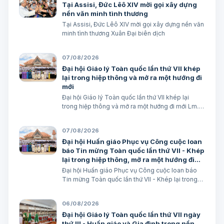
Tại Assisi, Đức Lêô XIV mời gọi xây dựng
nền văn minh tình thương
Tại Assisi, Đức Lêô XIV mời gọi xây dựng nền văn
minh tình thương Xuân Đại biên dịch
07/08/2026
Đại hội Giáo lý Toàn quốc lần thứ VII khép
lại trong hiệp thông và mở ra một hướng đi
mới
Đại hội Giáo lý Toàn quốc lần thứ VII khép lại
trong hiệp thông và mở ra một hướng đi mới Lm.
Micae Nguyễn Khắc Minh
07/08/2026
Đại hội Huấn giáo Phục vụ Công cuộc loan
báo Tin mừng Toàn quốc lần thứ VII - Khép
lại trong hiệp thông, mở ra một hướng đi
mới cho công cuộc huấn giáo Việt Nam
Đại hội Huấn giáo Phục vụ Công cuộc loan báo
Tin mừng Toàn quốc lần thứ VII - Khép lại trong
hiệp thông, mở ra một hướng đi mới cho công
cuộc huấn giáo Việt Nam Lm. Micae Nguyễn Khắc
06/08/2026
Minh
Đại hội Giáo lý Toàn quốc lần thứ VII ngày
thứ III - Huấn giáo và Gia đình trong nền