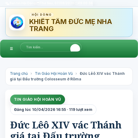
Bản tin Hội Dòng
Thứ Sáu, 07/08/2026
09:00:37
HỘI DÒNG
KHIẾT TÂM ĐỨC MẸ NHA
TRANG
☰
Trang chủ
›
Tin Giáo Hội Hoàn Vũ
›
Đức Lêô XIV vác Thánh
giá tại Đấu trường Colosseum ở Rôma
TIN GIÁO HỘI HOÀN VŨ
Đăng lúc 10/04/2026 16:55 · 119 lượt xem
Đức Lêô XIV vác Thánh
giá tại Đấu trường