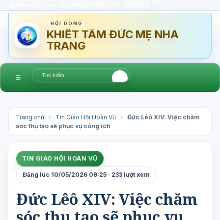
Bản tin Hội Dòng
Chủ Nhật, 09/08/2026
14:29:41
HỘI DÒNG
KHIẾT TÂM ĐỨC MẸ NHA
TRANG
☰
Trang chủ
›
Tin Giáo Hội Hoàn Vũ
›
Đức Lêô XIV: Việc chăm
sóc thụ tạo sẽ phục vụ công ích
TIN GIÁO HỘI HOÀN VŨ
Đăng lúc 10/05/2026 09:25 · 233 lượt xem
Đức Lêô XIV: Việc chăm
sóc thụ tạo sẽ phục vụ