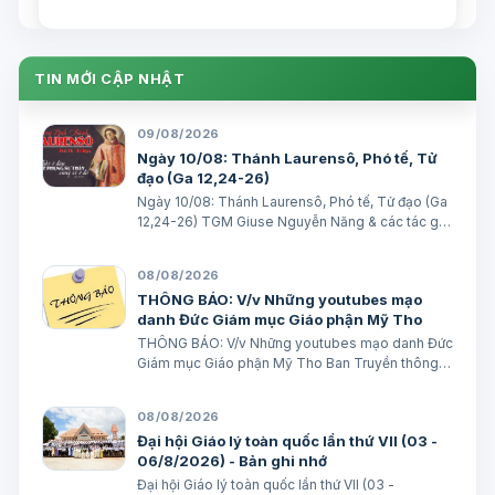
Edoardo Giribaldi Xuân Đại biên dịch
TGPSG/Vatican News -- Trong sứ điệp
do Đức Hồng y Quốc vụ khanh Tòa
Thánh …
TIN MỚI CẬP NHẬT
09/08/2026
Ngày 10/08: Thánh Laurensô, Phó tế, Tử
đạo (Ga 12,24-26)
Ngày 10/08: Thánh Laurensô, Phó tế, Tử đạo (Ga
12,24-26) TGM Giuse Nguyễn Năng & các tác giả
Ngày 10/08/2026 Ai phục vụ Thầy, Cha Thầy sẽ
quý trọng người ấy. Bài đọc 1: 2 Cr 9, 6-10 Ai vui vẻ
08/08/2026
dâng hiến, thì được Thiên C…
THÔNG BÁO: V/v Những youtubes mạo
danh Đức Giám mục Giáo phận Mỹ Tho
THÔNG BÁO: V/v Những youtubes mạo danh Đức
Giám mục Giáo phận Mỹ Tho Ban Truyền thông
Giáo phận Ngày 08/08/2026 GIÁO PHẬN MỸ
THO BAN TRUYỀN THÔNG THÔNG BÁO V/v
08/08/2026
Những youtubes mạo danh Đức Giám mục Giáo
Đại hội Giáo lý toàn quốc lần thứ VII (03 -
phận Mỹ Tho Những…
06/8/2026) - Bản ghi nhớ
Đại hội Giáo lý toàn quốc lần thứ VII (03 -