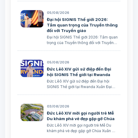
05/08/2026
Đại hội SIGNIS Thế giới 2026:
Tầm quan trọng của Truyền thông
đối với Truyền giáo
Đại hội SIGNIS Thế giới 2026: Tầm quan
trọng của Truyền thông đối với Truyền
giáo Xuân Đại biên dịch
05/08/2026
Đức Lêô XIV gửi sứ điệp đến Đại
hội SIGNIS Thế giới tại Rwanda
Đức Lêô XIV gửi sứ điệp đến Đại hội
SIGNIS Thế giới tại Rwanda Xuân Đại
biên dịch Ngày 05/08/2026 Nguồn:
Vatican News Xuân Đại biên dịch
TGPSG/Vatican News -- Đức Thánh
03/08/2026
Cha Lêô XIV kêu gọi những người làm
Đức Lêô XIV mời gọi người trẻ Mễ
truyền thông C…
Du khám phá vẻ đẹp gặp gỡ Chúa
Đức Lêô XIV mời gọi người trẻ Mễ Du
khám phá vẻ đẹp gặp gỡ Chúa Xuân Đại
biên dịch Ngày 03/08/2026 Tác giả: