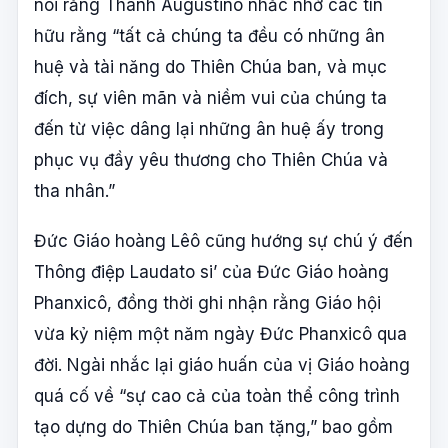
nói rằng Thánh Augustinô nhắc nhở các tín
hữu rằng “tất cả chúng ta đều có những ân
huệ và tài năng do Thiên Chúa ban, và mục
đích, sự viên mãn và niềm vui của chúng ta
đến từ việc dâng lại những ân huệ ấy trong
phục vụ đầy yêu thương cho Thiên Chúa và
tha nhân.”
Đức Giáo hoàng Lêô cũng hướng sự chú ý đến
Thông điệp Laudato si’ của Đức Giáo hoàng
Phanxicô, đồng thời ghi nhận rằng Giáo hội
vừa kỷ niệm một năm ngày Đức Phanxicô qua
đời. Ngài nhắc lại giáo huấn của vị Giáo hoàng
quá cố về “sự cao cả của toàn thể công trình
tạo dựng do Thiên Chúa ban tặng,” bao gồm