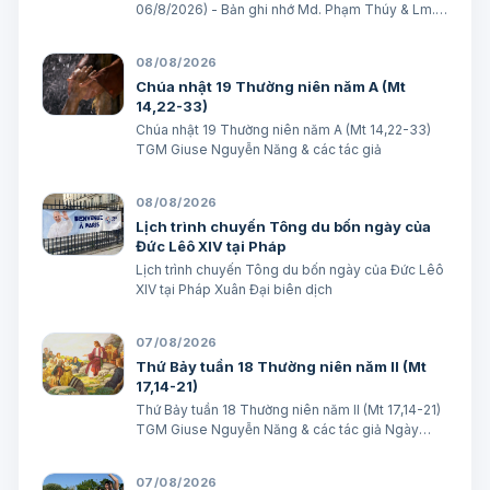
06/8/2026) - Bản ghi nhớ Md. Phạm Thúy & Lm.
Micae Khắc Minh
08/08/2026
Chúa nhật 19 Thường niên năm A (Mt
14,22-33)
Chúa nhật 19 Thường niên năm A (Mt 14,22-33)
TGM Giuse Nguyễn Năng & các tác giả
08/08/2026
Lịch trình chuyến Tông du bốn ngày của
Đức Lêô XIV tại Pháp
Lịch trình chuyến Tông du bốn ngày của Đức Lêô
XIV tại Pháp Xuân Đại biên dịch
07/08/2026
Thứ Bảy tuần 18 Thường niên năm II (Mt
17,14-21)
Thứ Bảy tuần 18 Thường niên năm II (Mt 17,14-21)
TGM Giuse Nguyễn Năng & các tác giả Ngày
08/08/2026 “Tôi đã đem cháu đến cho các môn
đệ Ngài chữa, nhưng các ông không chữa được”.
07/08/2026
(Mt 17,16) BÀI ĐỌC I (năm II): Kb 1, 12…