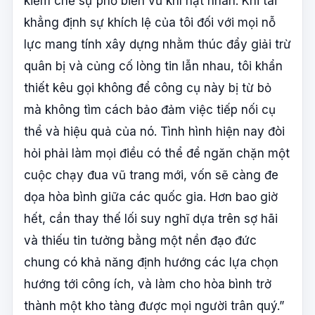
kiềm chế sự phổ biến vũ khí hạt nhân. Khi tái
khẳng định sự khích lệ của tôi đối với mọi nỗ
lực mang tính xây dựng nhằm thúc đẩy giải trừ
quân bị và củng cố lòng tin lẫn nhau, tôi khẩn
thiết kêu gọi không để công cụ này bị từ bỏ
mà không tìm cách bảo đảm việc tiếp nối cụ
thể và hiệu quả của nó. Tình hình hiện nay đòi
hỏi phải làm mọi điều có thể để ngăn chặn một
cuộc chạy đua vũ trang mới, vốn sẽ càng đe
dọa hòa bình giữa các quốc gia. Hơn bao giờ
hết, cần thay thế lối suy nghĩ dựa trên sợ hãi
và thiếu tin tưởng bằng một nền đạo đức
chung có khả năng định hướng các lựa chọn
hướng tới công ích, và làm cho hòa bình trở
thành một kho tàng được mọi người trân quý.”