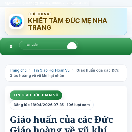
Bản tin Hội Dòng
Thứ Bảy, 08/08/2026
08:45:09
HỘI DÒNG
KHIẾT TÂM ĐỨC MẸ NHA
TRANG
☰
Trang chủ
›
Tin Giáo Hội Hoàn Vũ
›
Giáo huấn của các Đức
Giáo hoàng về vũ khí hạt nhân
TIN GIÁO HỘI HOÀN VŨ
Đăng lúc 18/04/2026 07:35 · 106 lượt xem
Giáo huấn của các Đức
Giáo hoàng về vũ khí