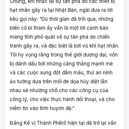
Chung, khi nhắc lại sự tàn phá do các thiết bị
hạt nhân gây ra tại Nhật Bản, ngài đưa ra lời
kêu gọi này: “Dù thời gian đã trôi qua, những
biến cố bi thảm ấy vẫn là một lời cảnh báo
mang tính phổ quát về sự tàn phá do chiến
tranh gây ra, và đặc biệt là bởi vũ khí hạt nhân.
Tôi hy vọng rằng trong thế giới đương đại, vốn
bị đánh dấu bởi những căng thẳng mạnh mẽ
và các cuộc xung đột đẫm máu, thứ an ninh
ảo tưởng dựa trên mối đe dọa hủy diệt lẫn
nhau sẽ nhường chỗ cho các công cụ của
công lý, cho việc thực hành đối thoại, và cho
niềm tin vào tình huynh đệ.”
Đấng Kế vị Thánh Phêrô hiện tại đã trở lại vấn