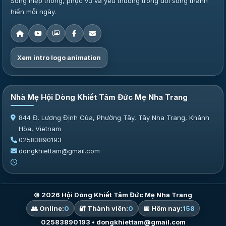
Sống hiệp thông, phục vụ và yêu thương trong đời sống thánh
hiến mỗi ngày.
Xem intro logo animation
Nhà Mẹ Hội Dòng Khiết Tâm Đức Mẹ Nha Trang
844 Đ. Lương Định Của, Phường Tây, Tây Nha Trang, Khánh
Hòa, Vietnam
02583890193
dongkhiettam@gmail.com
© 2026 Hội Dòng Khiết Tâm Đức Mẹ Nha Trang
👥 Online:
0
🔐 Thành viên:
0
📅 Hôm nay:
158
02583890193 • dongkhiettam@gmail.com