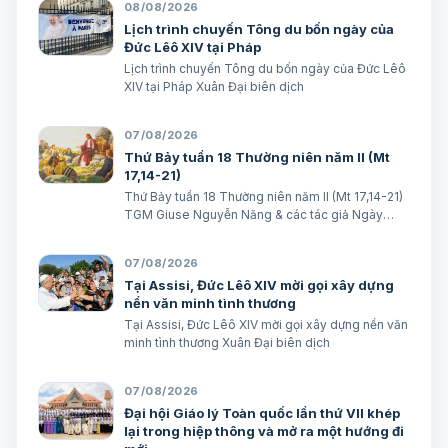
08/08/2026
Lịch trình chuyến Tông du bốn ngày của
Đức Lêô XIV tại Pháp
Lịch trình chuyến Tông du bốn ngày của Đức Lêô
XIV tại Pháp Xuân Đại biên dịch
07/08/2026
Thứ Bảy tuần 18 Thường niên năm II (Mt
17,14-21)
Thứ Bảy tuần 18 Thường niên năm II (Mt 17,14-21)
TGM Giuse Nguyễn Năng & các tác giả Ngày
08/08/2026 “Tôi đã đem cháu đến cho các môn
đệ Ngài chữa, nhưng các ông không chữa được”.
07/08/2026
(Mt 17,16) BÀI ĐỌC I (năm II): Kb 1, 12…
Tại Assisi, Đức Lêô XIV mời gọi xây dựng
nền văn minh tình thương
Tại Assisi, Đức Lêô XIV mời gọi xây dựng nền văn
minh tình thương Xuân Đại biên dịch
07/08/2026
Đại hội Giáo lý Toàn quốc lần thứ VII khép
lại trong hiệp thông và mở ra một hướng đi