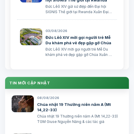
hội SIGNIS Thế giới tại Rwanda
Đức Lêô XIV gửi sứ điệp đến Đại hội
SIGNIS Thế giới tại Rwanda Xuân Đại
biên dịch Ngày 05/08/2026 Nguồn:
Vatican News Xuân Đại biên dịch
TGPSG/Vatican News -- Đức Thánh
03/08/2026
Cha Lêô XIV kêu gọi những người làm
Đức Lêô XIV mời gọi người trẻ Mễ
truyền thông C…
Du khám phá vẻ đẹp gặp gỡ Chúa
Đức Lêô XIV mời gọi người trẻ Mễ Du
khám phá vẻ đẹp gặp gỡ Chúa Xuân Đại
biên dịch Ngày 03/08/2026 Tác giả:
Edoardo Giribaldi Xuân Đại biên dịch
TGPSG/Vatican News -- Trong sứ điệp
do Đức Hồng y Quốc vụ khanh Tòa
Thánh …
TIN MỚI CẬP NHẬT
08/08/2026
Chúa nhật 19 Thường niên năm A (Mt
14,22-33)
Chúa nhật 19 Thường niên năm A (Mt 14,22-33)
TGM Giuse Nguyễn Năng & các tác giả