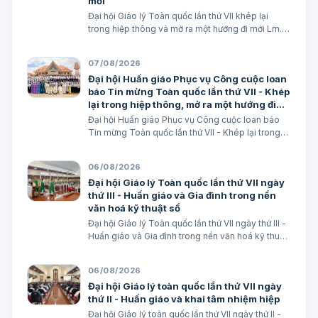
mới
Đại hội Giáo lý Toàn quốc lần thứ VII khép lại
trong hiệp thông và mở ra một hướng đi mới Lm.
Micae Nguyễn Khắc Minh
07/08/2026
Đại hội Huấn giáo Phục vụ Công cuộc loan
báo Tin mừng Toàn quốc lần thứ VII - Khép
lại trong hiệp thông, mở ra một hướng đi
mới cho công cuộc huấn giáo Việt Nam
Đại hội Huấn giáo Phục vụ Công cuộc loan báo
Tin mừng Toàn quốc lần thứ VII - Khép lại trong
hiệp thông, mở ra một hướng đi mới cho công
cuộc huấn giáo Việt Nam Lm. Micae Nguyễn Khắc
06/08/2026
Minh
Đại hội Giáo lý Toàn quốc lần thứ VII ngày
thứ III - Huấn giáo và Gia đình trong nền
văn hoá kỹ thuật số
Đại hội Giáo lý Toàn quốc lần thứ VII ngày thứ III -
Huấn giáo và Gia đình trong nền văn hoá kỹ thuật
số avatar Lm. Micae Nguyễn Khắc Minh
06/08/2026
Đại hội Giáo lý toàn quốc lần thứ VII ngày
thứ II - Huấn giáo và khai tâm nhiệm hiệp
Đại hội Giáo lý toàn quốc lần thứ VII ngày thứ II -