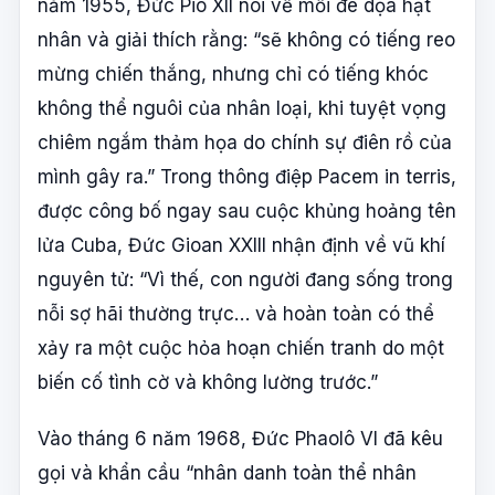
năm 1955, Đức Piô XII nói về mối đe dọa hạt
nhân và giải thích rằng: “sẽ không có tiếng reo
mừng chiến thắng, nhưng chỉ có tiếng khóc
không thể nguôi của nhân loại, khi tuyệt vọng
chiêm ngắm thảm họa do chính sự điên rồ của
mình gây ra.” Trong thông điệp Pacem in terris,
được công bố ngay sau cuộc khủng hoảng tên
lửa Cuba, Đức Gioan XXIII nhận định về vũ khí
nguyên tử: “Vì thế, con người đang sống trong
nỗi sợ hãi thường trực… và hoàn toàn có thể
xảy ra một cuộc hỏa hoạn chiến tranh do một
biến cố tình cờ và không lường trước.”
Vào tháng 6 năm 1968, Đức Phaolô VI đã kêu
gọi và khẩn cầu “nhân danh toàn thể nhân