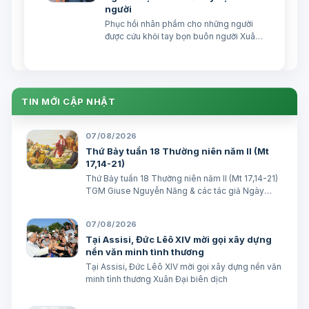
người
Phục hồi nhân phẩm cho những người
được cứu khỏi tay bọn buôn người Xuân
Đại biên dịch
TIN MỚI CẬP NHẬT
07/08/2026
Thứ Bảy tuần 18 Thường niên năm II (Mt
17,14-21)
Thứ Bảy tuần 18 Thường niên năm II (Mt 17,14-21)
TGM Giuse Nguyễn Năng & các tác giả Ngày
08/08/2026 “Tôi đã đem cháu đến cho các môn
đệ Ngài chữa, nhưng các ông không chữa được”.
07/08/2026
(Mt 17,16) BÀI ĐỌC I (năm II): Kb 1, 12…
Tại Assisi, Đức Lêô XIV mời gọi xây dựng
nền văn minh tình thương
Tại Assisi, Đức Lêô XIV mời gọi xây dựng nền văn
minh tình thương Xuân Đại biên dịch