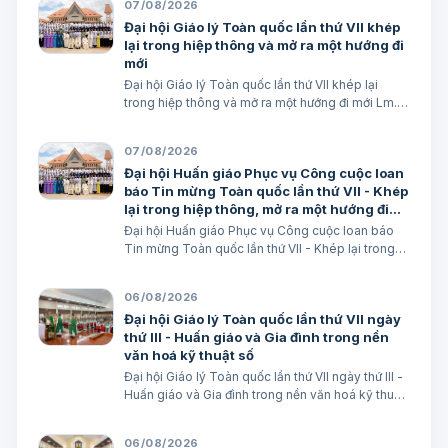
07/08/2026
Đại hội Giáo lý Toàn quốc lần thứ VII khép
lại trong hiệp thông và mở ra một hướng đi
mới
Đại hội Giáo lý Toàn quốc lần thứ VII khép lại
trong hiệp thông và mở ra một hướng đi mới Lm.
Micae Nguyễn Khắc Minh
07/08/2026
Đại hội Huấn giáo Phục vụ Công cuộc loan
báo Tin mừng Toàn quốc lần thứ VII - Khép
lại trong hiệp thông, mở ra một hướng đi
mới cho công cuộc huấn giáo Việt Nam
Đại hội Huấn giáo Phục vụ Công cuộc loan báo
Tin mừng Toàn quốc lần thứ VII - Khép lại trong
hiệp thông, mở ra một hướng đi mới cho công
cuộc huấn giáo Việt Nam Lm. Micae Nguyễn Khắc
06/08/2026
Minh
Đại hội Giáo lý Toàn quốc lần thứ VII ngày
thứ III - Huấn giáo và Gia đình trong nền
văn hoá kỹ thuật số
Đại hội Giáo lý Toàn quốc lần thứ VII ngày thứ III -
Huấn giáo và Gia đình trong nền văn hoá kỹ thuật
số avatar Lm. Micae Nguyễn Khắc Minh
06/08/2026