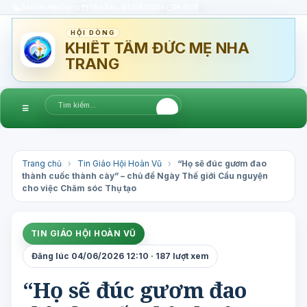
Bản tin Hội Dòng
Thứ Sáu, 07/08/2026
14:01:11
HỘI DÒNG
KHIẾT TÂM ĐỨC MẸ NHA
TRANG
☰
Trang chủ
›
Tin Giáo Hội Hoàn Vũ
›
“Họ sẽ đúc gươm đao
thành cuốc thành cày” – chủ đề Ngày Thế giới Cầu nguyện
cho việc Chăm sóc Thụ tạo
TIN GIÁO HỘI HOÀN VŨ
Đăng lúc 04/06/2026 12:10 · 187 lượt xem
“Họ sẽ đúc gươm đao