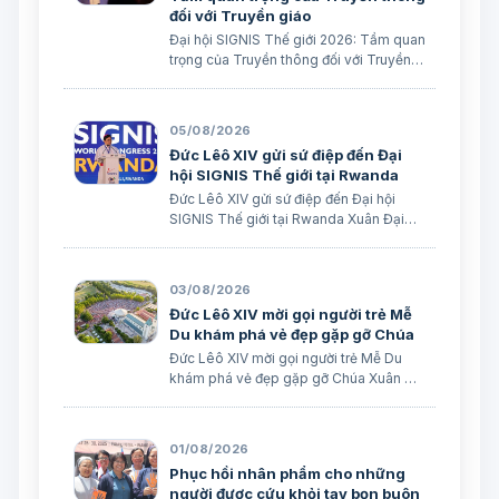
đối với Truyền giáo
Đại hội SIGNIS Thế giới 2026: Tầm quan
trọng của Truyền thông đối với Truyền
giáo Xuân Đại biên dịch
05/08/2026
Đức Lêô XIV gửi sứ điệp đến Đại
hội SIGNIS Thế giới tại Rwanda
Đức Lêô XIV gửi sứ điệp đến Đại hội
SIGNIS Thế giới tại Rwanda Xuân Đại
biên dịch Ngày 05/08/2026 Nguồn:
Vatican News Xuân Đại biên dịch
TGPSG/Vatican News -- Đức Thánh
03/08/2026
Cha Lêô XIV kêu gọi những người làm
Đức Lêô XIV mời gọi người trẻ Mễ
truyền thông C…
Du khám phá vẻ đẹp gặp gỡ Chúa
Đức Lêô XIV mời gọi người trẻ Mễ Du
khám phá vẻ đẹp gặp gỡ Chúa Xuân Đại
biên dịch Ngày 03/08/2026 Tác giả:
Edoardo Giribaldi Xuân Đại biên dịch
TGPSG/Vatican News -- Trong sứ điệp
01/08/2026
do Đức Hồng y Quốc vụ khanh Tòa
Phục hồi nhân phẩm cho những
Thánh …
người được cứu khỏi tay bọn buôn