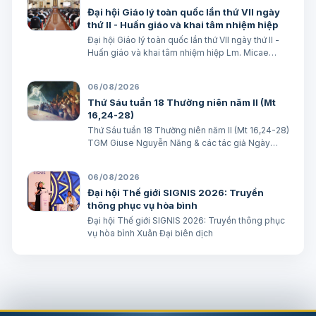
Đại hội Giáo lý toàn quốc lần thứ VII ngày
thứ II - Huấn giáo và khai tâm nhiệm hiệp
Đại hội Giáo lý toàn quốc lần thứ VII ngày thứ II -
Huấn giáo và khai tâm nhiệm hiệp Lm. Micae
Nguyễn Khắc Minh
06/08/2026
Thứ Sáu tuần 18 Thường niên năm II (Mt
16,24-28)
Thứ Sáu tuần 18 Thường niên năm II (Mt 16,24-28)
TGM Giuse Nguyễn Năng & các tác giả Ngày
07/08/2026 “Người ta sẽ lấy gì mà đổi được sự
sống mình”. BÀI ĐỌC I (năm II): Nk 1, 15; 2, 2; 3, 1-3.
06/08/2026
6-7 “Khốn cho thành khát má…
Đại hội Thế giới SIGNIS 2026: Truyền
thông phục vụ hòa bình
Đại hội Thế giới SIGNIS 2026: Truyền thông phục
vụ hòa bình Xuân Đại biên dịch