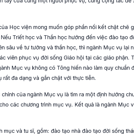
n tay của cùng một người phục vụ, cùng cộng tác để 
 của Học viện mong muốn góp phần nối kết chặt chẽ g
. Nếu Triết học và Thần học hướng đến việc đào tạo đ
ên sâu về tư tưởng và thần học, thì ngành Mục vụ lại 
ác viên phục vụ đời sống Giáo hội tại các giáo phận. 
 ngành Mục vụ không có Tông hiến nào làm quy chuẩn 
 rất đa dạng và gắn chặt với thực tiễn.
c chính của ngành Mục vụ là tìm ra một định hướng ch
cho các chương trình mục vụ. Kết quả là ngành Mục v
h mục và tu sĩ, gồm: đào tạo nhà đào tạo đời sống th