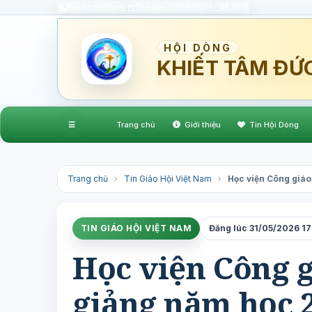
Bản tin Hội Dòng
Thứ Sáu, 07/08/2026
18:10:17
HỘI DÒNG
KHIẾT TÂM ĐỨ
☰
Trang chủ
Giới thiệu
Tin Hội Dòng
Trang chủ
›
Tin Giáo Hội Việt Nam
›
Học viện Công giáo
TIN GIÁO HỘI VIỆT NAM
Đăng lúc 31/05/2026 17:
Học viện Công g
giảng năm học 