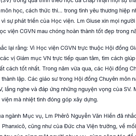
(SV) trong quá trình theo học đã chấp nhận mọi sự th
 môn học, cách thức thi… trong tình yêu thương hiệp n
u vì sự phát triển của Học viện. Lm Giuse xin mọi người
Học viện CGVN mau chóng hoàn thành tốt đẹp trong n
c lại rằng: Vì Học viện CGVN trực thuộc Hội đồng G
c vị Giám mục VN trực tiếp quan tâm, tìm cách giúp
t cách tốt nhất. Trong năm vừa qua, các Hội đồng C
thành lập. Các giáo sư trong Hội đồng Chuyên môn n
a SV, lắng nghe và đáp ứng những nguyện vọng của SV.
c viện mà nhiệt tình đóng góp xây dựng.
của ngành Mục vụ, Lm Phêrô Nguyễn Văn Hiền đã nhắ
hanxicô, cũng như của Đức cha Viện trưởng, về mối 