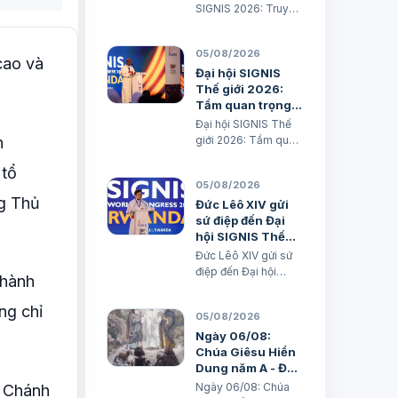
1, 15; 2, 2; 3, 1-3. 6-7
SIGNIS 2026: Truyền
“Khốn cho thành khát
thông phục vụ hòa
má…
bình Xuân Đại biên
05/08/2026
dịch
cao và
Đại hội SIGNIS
Thế giới 2026:
Tầm quan trọng
của Truyền thông
Đại hội SIGNIS Thế
đối với Truyền
n
giới 2026: Tầm quan
giáo
trọng của Truyền
 tổ
thông đối với Truyền
05/08/2026
giáo Xuân Đại biên
ng Thủ
dịch
Đức Lêô XIV gửi
sứ điệp đến Đại
hội SIGNIS Thế
giới tại Rwanda
Đức Lêô XIV gửi sứ
điệp đến Đại hội
thành
SIGNIS Thế giới tại
Rwanda Xuân Đại
ng chỉ
05/08/2026
biên dịch Ngày
05/08/2026 Nguồn:
Ngày 06/08:
Vatican News Xuân
Chúa Giêsu Hiển
Đại biên dịch
Dung năm A - Đến
TGPSG/Vatican
với Chúa (Mt 17,1-
Ngày 06/08: Chúa
n Chánh