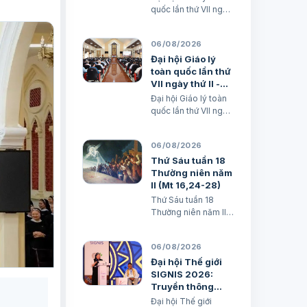
đình trong nền
quốc lần thứ VII ngày
văn hoá kỹ thuật
thứ III - Huấn giáo và
số
Gia đình trong nền
06/08/2026
văn hoá kỹ thuật số
avatar Lm. Micae
Đại hội Giáo lý
Nguyễn Khắc Minh
toàn quốc lần thứ
VII ngày thứ II -
Huấn giáo và khai
Đại hội Giáo lý toàn
tâm nhiệm hiệp
quốc lần thứ VII ngày
thứ II - Huấn giáo và
khai tâm nhiệm hiệp
06/08/2026
Lm. Micae Nguyễn
Khắc Minh
Thứ Sáu tuần 18
Thường niên năm
II (Mt 16,24-28)
Thứ Sáu tuần 18
Thường niên năm II
(Mt 16,24-28) TGM
Giuse Nguyễn Năng
06/08/2026
& các tác giả Ngày
07/08/2026 “Người
Đại hội Thế giới
ta sẽ lấy gì mà đổi
SIGNIS 2026:
được sự sống mình”.
Truyền thông
BÀI ĐỌC I (năm II): Nk
phục vụ hòa bình
Đại hội Thế giới