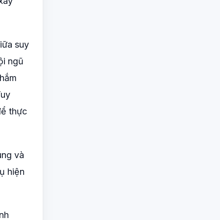
xây
iữa suy
ội ngũ
nhắm
Tuy
để thực
ung và
ụ hiện
ánh