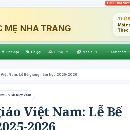
LỊCH HÔM NAY
THỨ 
Mỗi n
C MẸ NHA TRANG
Theo 
Linh đạo
Ơn gọi
Sứ vụ
▾
Media
▾
Xem thêm
 Việt Nam: Lễ Bế giảng năm học 2025-2026
25 · 268 lượt xem
iáo Việt Nam: Lễ Bế
2025-2026