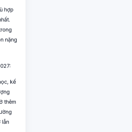
hù hợp
nhất.
trong
òn nặng
2027:
học, kế
ượng
mở thêm
hường
 lẫn