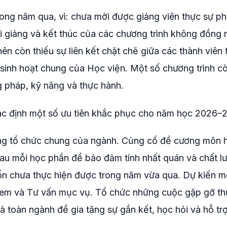
rong năm qua, vì: chưa mời được giảng viên thực sự p
i giảng và kết thúc của các chương trình không đồng 
ên còn thiếu sự liên kết chặt chẽ giữa các thành viên 
 sinh hoạt chung của Học viện. Một số chương trình c
g pháp, kỹ năng và thực hành.
ác định một số ưu tiên khắc phục cho năm học 2026–
hung tổ chức chung của ngành. Củng cố đề cương môn 
sau mỗi học phần để bảo đảm tính nhất quán và chất l
vốn chưa thực hiện được trong năm vừa qua. Dự kiến 
ẻ em và Tư vấn mục vụ. Tổ chức những cuộc gặp gỡ t
 toàn ngành để gia tăng sự gắn kết, học hỏi và hỗ trợ