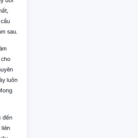
ay đổi
hất,
 cầu
ăm sau.
iám
 cho
huyên
ày luôn
 Mong
c đến
liên