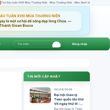
Thứ Sáu tuần XVIII Mùa Thường Niên · Mùa Thường Niên · Màu Xanh lá
SÁU TUẦN XVIII MÙA THƯỜNG NIÊN
gày là một cơ hội để sống đẹp lòng Chúa. —
Thánh Gioan Bosco
▾
Đăng nhập
TIN MỚI CẬP NHẬT
06/08/2026
Đại hội Giáo lý
Toàn quốc lần thứ
VII ngày thứ III -
Huấn giáo và Gia
Đại hội Giáo lý Toàn