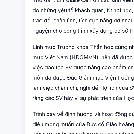
Thứ đến, Lm Giuse cảm ơn các sinh viên 
do những yếu tố khách quan, từ nơi học,
trao đổi chân tình, tích cực nâng đỡ nha
nguyện cho công trình xây dựng cơ sở 
Linh mục Trưởng khoa Thần học cũng nhắ
mục Việt Nam (HĐGMVN), nên đã được cá
việc đào tạo SV được nâng cao phẩm chấ
môn đã được Đức Giám mục Viện trưởng 
làm việc chăm chỉ, nghĩ đến lợi ích củ
rằng các SV hãy vì sự phát triển của Họ
Trình bày về định hướng và hoạt động 
điều mong muốn của Đức cố Giáo hoàng P