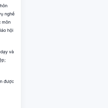
 hôn
 vụ nghề
ác môn
iáo hội
 dạy và
ệp;
ên được