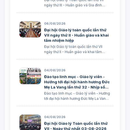
ngày thứ III - Huấn giáo và Gia đình
trong nền văn hoá kỹ thuật số avatar
Lm. Micae Nguyễn Khắc Minh
06/08/2026
Đại hội Giáo lý toàn quốc lần thứ
VII ngày thứ II - Huấn giáo và khai
tâm nhiệm hiệp
Đại hội Giáo lý toàn quốc lần thứ VII
ngày thứ II - Huấn giáo và khai tâm
nhiệm hiệp Lm. Micae Nguyễn Khắc
Minh
04/08/2026
Đào tạo linh mục - Giáo lý viên -
Hướng tới đại hội hành hương Đức
Mẹ La Vang lần thứ 32 - Nhịp sống
Giáo hội Việt Nam số 85
Đào tạo linh mục - Giáo lý viên - Hướng
(28/7/2026 - 03/8/2026)
tới đại hội hành hương Đức Mẹ La Vang
lần thứ 32 - Nhịp sống Giáo hội Việt
Nam số 85 (28/7/2026 - 03/8/2026)
Truyền thông HĐGMVN
04/08/2026
Đại hội Giáo lý Toàn quốc lần thứ
VII - Ngày thứ nhất 03-08-2026