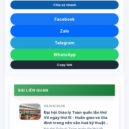
Chia sẻ nhanh
Facebook
Zalo
Telegram
WhatsApp
Copy link
BÀI LIÊN QUAN
06/08/2026
Đại hội Giáo lý Toàn quốc lần thứ
VII ngày thứ III - Huấn giáo và Gia
đình trong nền văn hoá kỹ thuật
số
Đại hội Giáo lý Toàn quốc lần thứ VII