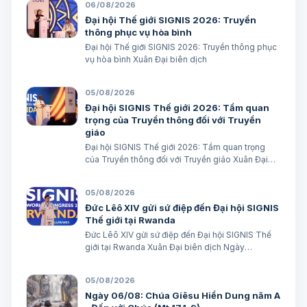
06/08/2026
6-7 “Khốn cho thành khát má…
Đại hội Thế giới SIGNIS 2026: Truyền
thông phục vụ hòa bình
Đại hội Thế giới SIGNIS 2026: Truyền thông phục
vụ hòa bình Xuân Đại biên dịch
05/08/2026
Đại hội SIGNIS Thế giới 2026: Tầm quan
trọng của Truyền thông đối với Truyền
giáo
Đại hội SIGNIS Thế giới 2026: Tầm quan trọng
của Truyền thông đối với Truyền giáo Xuân Đại
biên dịch
05/08/2026
Đức Lêô XIV gửi sứ điệp đến Đại hội SIGNIS
Thế giới tại Rwanda
Đức Lêô XIV gửi sứ điệp đến Đại hội SIGNIS Thế
giới tại Rwanda Xuân Đại biên dịch Ngày
05/08/2026 Nguồn: Vatican News Xuân Đại biên
dịch TGPSG/Vatican News -- Đức Thánh Cha
05/08/2026
Lêô XIV kêu gọi những người làm truyền thông
Ngày 06/08: Chúa Giêsu Hiển Dung năm A
C…