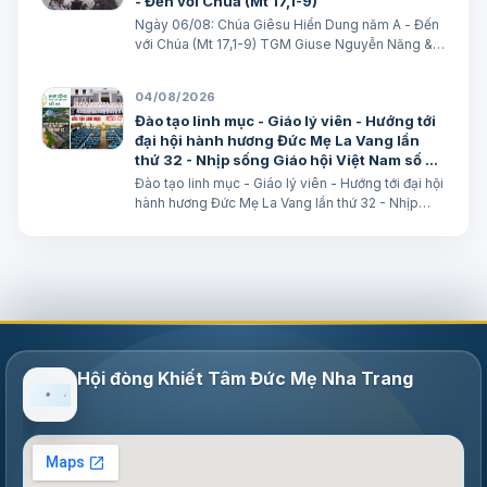
- Đến với Chúa (Mt 17,1-9)
Ngày 06/08: Chúa Giêsu Hiển Dung năm A - Đến
với Chúa (Mt 17,1-9) TGM Giuse Nguyễn Năng &
các tác giả Ngày 06/08/2026 “Đây là Con Ta yêu
dấu”. BÀI ĐỌC I: Đn 7, 9-10. 13-14 “Áo Người trắng
04/08/2026
như tuyết”. Trích sách Tiên tri…
Đào tạo linh mục - Giáo lý viên - Hướng tới
đại hội hành hương Đức Mẹ La Vang lần
thứ 32 - Nhịp sống Giáo hội Việt Nam số 85
(28/7/2026 - 03/8/2026)
Đào tạo linh mục - Giáo lý viên - Hướng tới đại hội
hành hương Đức Mẹ La Vang lần thứ 32 - Nhịp
sống Giáo hội Việt Nam số 85 (28/7/2026 -
03/8/2026) Truyền thông HĐGMVN
Hội đòng Khiết Tâm Đức Mẹ Nha Trang