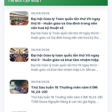
TIN MỚI CẬP NHẬT
06/08/2026
Đại hội Giáo lý Toàn quốc lần thứ VII ngày
thứ III - Huấn giáo và Gia đình trong nền
văn hoá kỹ thuật số
Đại hội Giáo lý Toàn quốc lần thứ VII ngày thứ III -
Huấn giáo và Gia đình trong nền văn hoá kỹ thuật
số avatar Lm. Micae Nguyễn Khắc Minh
06/08/2026
Đại hội Giáo lý toàn quốc lần thứ VII ngày
thứ II - Huấn giáo và khai tâm nhiệm hiệp
Đại hội Giáo lý toàn quốc lần thứ VII ngày thứ II -
Huấn giáo và khai tâm nhiệm hiệp Lm. Micae
Nguyễn Khắc Minh
06/08/2026
Thứ Sáu tuần 18 Thường niên năm II (Mt
16,24-28)
Thứ Sáu tuần 18 Thường niên năm II (Mt 16,24-28)
TGM Giuse Nguyễn Năng & các tác giả Ngày
07/08/2026 “Người ta sẽ lấy gì mà đổi được sự
sống mình”. BÀI ĐỌC I (năm II): Nk 1, 15; 2, 2; 3, 1-3.