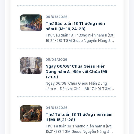
các tác giả Ngày 08/08/2026 “Tôi đã
đem cháu đến cho các môn đệ Ngài
chữa, nhưng các ông không chữa được”.
06/08/2026
(Mt 17,16) BÀI ĐỌC I (năm II): Kb 1, 12…
Thứ Sáu tuần 18 Thường niên
năm II (Mt 16,24-28)
Thứ Sáu tuần 18 Thường niên năm II (Mt
16,24-28) TGM Giuse Nguyễn Năng &
các tác giả Ngày 07/08/2026 “Người ta
sẽ lấy gì mà đổi được sự sống mình”. BÀI
ĐỌC I (năm II): Nk 1, 15; 2, 2; 3, 1-3. 6-7
05/08/2026
“Khốn cho thành khát má…
Ngày 06/08: Chúa Giêsu Hiển
Dung năm A - Đến với Chúa (Mt
17,1-9)
Ngày 06/08: Chúa Giêsu Hiển Dung
năm A - Đến với Chúa (Mt 17,1-9) TGM
Giuse Nguyễn Năng & các tác giả Ngày
06/08/2026 “Đây là Con Ta yêu dấu”.
BÀI ĐỌC I: Đn 7, 9-10. 13-14 “Áo Người
04/08/2026
trắng như tuyết”. Trích sách Tiên tri…
Thứ Tư tuần 18 Thường niên năm
II (Mt 15,21-28)
Thứ Tư tuần 18 Thường niên năm II (Mt
15,21-28) TGM Giuse Nguyễn Năng &