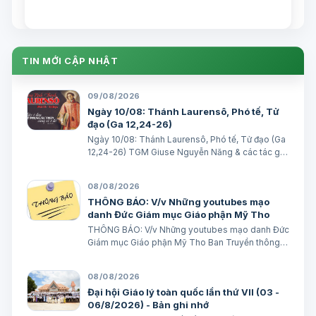
các tác giả Ngày 05/08/2026 “Nhưng
Người không đáp lại một lời”. (Mt 15,23)
BÀI ĐỌC I (năm II): Gr 31, 1-7 “Ta đã yêu
ngươi bằng mối tình muôn thuở…
TIN MỚI CẬP NHẬT
09/08/2026
Ngày 10/08: Thánh Laurensô, Phó tế, Tử
đạo (Ga 12,24-26)
Ngày 10/08: Thánh Laurensô, Phó tế, Tử đạo (Ga
12,24-26) TGM Giuse Nguyễn Năng & các tác giả
Ngày 10/08/2026 Ai phục vụ Thầy, Cha Thầy sẽ
quý trọng người ấy. Bài đọc 1: 2 Cr 9, 6-10 Ai vui vẻ
08/08/2026
dâng hiến, thì được Thiên C…
THÔNG BÁO: V/v Những youtubes mạo
danh Đức Giám mục Giáo phận Mỹ Tho
THÔNG BÁO: V/v Những youtubes mạo danh Đức
Giám mục Giáo phận Mỹ Tho Ban Truyền thông
Giáo phận Ngày 08/08/2026 GIÁO PHẬN MỸ
THO BAN TRUYỀN THÔNG THÔNG BÁO V/v
08/08/2026
Những youtubes mạo danh Đức Giám mục Giáo
Đại hội Giáo lý toàn quốc lần thứ VII (03 -
phận Mỹ Tho Những…
06/8/2026) - Bản ghi nhớ