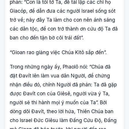
phán: “Con là tôi tớ Ta, để tái lập các chi họ
Giacóp, để dẫn đưa các người Israel sống sót
trở về; này đây Ta làm cho con nên ánh sáng
các dân tộc, để con trở thành ơn cứu độ Ta đã
ban cho đến tận bờ cõi trái đất”.
“Gioan rao giảng việc Chúa Kitô sắp đến”.
Trong những ngày ấy, Phaolô nói: “Chúa đã
đặt Đavít lên làm vua dân Người, để chứng
nhận điều đó, chính Người đã phán: Ta đã gặp
được Đavít con của Giêsê, người vừa ý Ta,
người sẽ thi hành mọi ý muốn của Ta”. Bởi
dòng dõi Đavít, theo lời hứa, Thiên Chúa ban
cho Israel Đức Giêsu làm Đấng Cứu Độ, Đấng