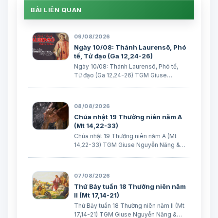
BÀI LIÊN QUAN
09/08/2026
Ngày 10/08: Thánh Laurensô, Phó
tế, Tử đạo (Ga 12,24-26)
Ngày 10/08: Thánh Laurensô, Phó tế,
Tử đạo (Ga 12,24-26) TGM Giuse
Nguyễn Năng & các tác giả Ngày
10/08/2026 Ai phục vụ Thầy, Cha Thầy
sẽ quý trọng người ấy. Bài đọc 1: 2 Cr 9,
08/08/2026
6-10 Ai vui vẻ dâng hiến, thì được Thiên
Chúa nhật 19 Thường niên năm A
C…
(Mt 14,22-33)
Chúa nhật 19 Thường niên năm A (Mt
14,22-33) TGM Giuse Nguyễn Năng &
các tác giả
07/08/2026
Thứ Bảy tuần 18 Thường niên năm
II (Mt 17,14-21)
Thứ Bảy tuần 18 Thường niên năm II (Mt
17,14-21) TGM Giuse Nguyễn Năng &