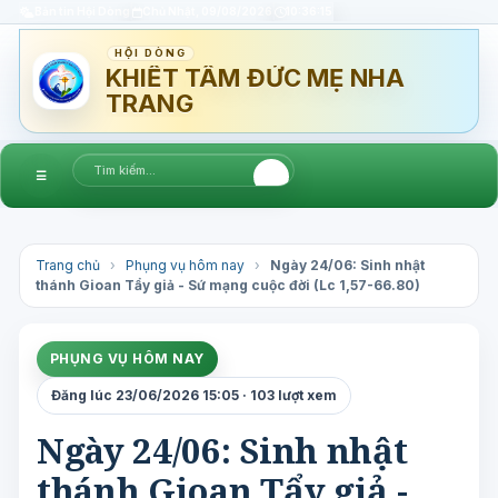
Bản tin Hội Dòng
Chủ Nhật, 09/08/2026
10:36:16
HỘI DÒNG
KHIẾT TÂM ĐỨC MẸ NHA
TRANG
☰
Trang chủ
›
Phụng vụ hôm nay
›
Ngày 24/06: Sinh nhật
thánh Gioan Tẩy giả - Sứ mạng cuộc đời (Lc 1,57-66.80)
PHỤNG VỤ HÔM NAY
Đăng lúc 23/06/2026 15:05 · 103 lượt xem
Ngày 24/06: Sinh nhật
thánh Gioan Tẩy giả -