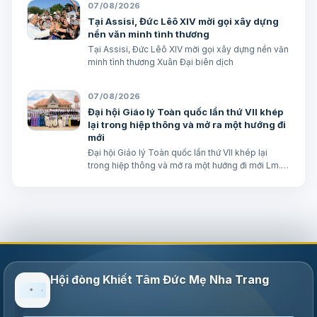
07/08/2026
(Mt 17,16) BÀI ĐỌC I (năm II): Kb 1, 12…
Tại Assisi, Đức Lêô XIV mời gọi xây dựng
nền văn minh tình thương
Tại Assisi, Đức Lêô XIV mời gọi xây dựng nền văn
minh tình thương Xuân Đại biên dịch
07/08/2026
Đại hội Giáo lý Toàn quốc lần thứ VII khép
lại trong hiệp thông và mở ra một hướng đi
mới
Đại hội Giáo lý Toàn quốc lần thứ VII khép lại
trong hiệp thông và mở ra một hướng đi mới Lm.
Micae Nguyễn Khắc Minh
Hội đòng Khiết Tâm Đức Mẹ Nha Trang