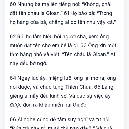
60 Nhưng bà mẹ lên tiếng nói: “Không, phải
đặt tên cháu là Gioan.” 61 Họ bảo bà: “Trong
họ hàng của bà, chẳng ai có tên như vậy cả.”
62 Rồi họ làm hiệu hỏi người cha, xem ông
muốn đặt tên cho em bé là gì. 63 Ông xin một
tấm bảng nhỏ và viết: “Tên cháu là Gioan.” Ai
nấy đều bỡ ngỡ.
64 Ngay lúc ấy, miệng lưỡi ông lại mở ra, ông
nói được, và chúc tụng Thiên Chúa. 65 Láng
giềng ai nấy đều kinh sợ. Và các sự việc ấy
được đồn ra khắp miền núi Giuđê.
66 Ai nghe cũng để tâm suy nghĩ và tự hỏi:
“Đứa trẻ này rồi ra sẽ thế nào đây? “ Và quả