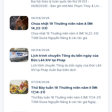
Đại hội Giáo lý toàn quốc lần thứ VII (03 -
06/8/2026) - Bản ghi nhớ Md. Phạm Thúy & Lm.
Micae Khắc Minh
08/08/2026
Chúa nhật 19 Thường niên năm A (Mt
14,22-33)
Chúa nhật 19 Thường niên năm A (Mt 14,22-33)
TGM Giuse Nguyễn Năng & các tác giả
08/08/2026
Lịch trình chuyến Tông du bốn ngày của
Đức Lêô XIV tại Pháp
Lịch trình chuyến Tông du bốn ngày của Đức Lêô
XIV tại Pháp Xuân Đại biên dịch
07/08/2026
Thứ Bảy tuần 18 Thường niên năm II (Mt
17,14-21)
Thứ Bảy tuần 18 Thường niên năm II (Mt 17,14-21)
TGM Giuse Nguyễn Năng & các tác giả Ngày
08/08/2026 “Tôi đã đem cháu đến cho các môn
đệ Ngài chữa, nhưng các ông không chữa được”.