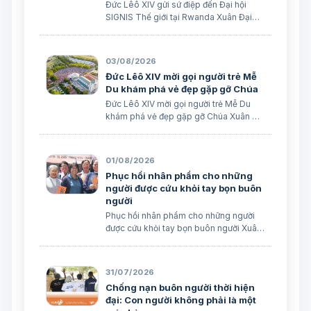
Đức Lêô XIV gửi sứ điệp đến Đại hội
SIGNIS Thế giới tại Rwanda Xuân Đại
biên dịch Ngày 05/08/2026 Nguồn:
Vatican News Xuân Đại biên dịch
TGPSG/Vatican News -- Đức Thánh
03/08/2026
Cha Lêô XIV kêu gọi những người làm
Đức Lêô XIV mời gọi người trẻ Mễ
truyền thông C…
Du khám phá vẻ đẹp gặp gỡ Chúa
Đức Lêô XIV mời gọi người trẻ Mễ Du
khám phá vẻ đẹp gặp gỡ Chúa Xuân Đại
biên dịch Ngày 03/08/2026 Tác giả:
Edoardo Giribaldi Xuân Đại biên dịch
TGPSG/Vatican News -- Trong sứ điệp
01/08/2026
do Đức Hồng y Quốc vụ khanh Tòa
Phục hồi nhân phẩm cho những
Thánh …
người được cứu khỏi tay bọn buôn
người
Phục hồi nhân phẩm cho những người
được cứu khỏi tay bọn buôn người Xuân
Đại biên dịch
31/07/2026
Chống nạn buôn người thời hiện
đại: Con người không phải là một