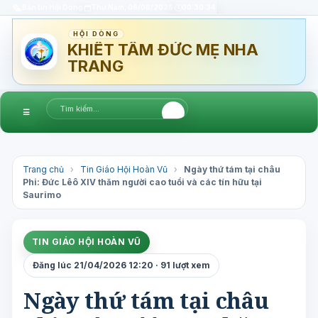
Bản tin Hội Dòng
Thứ Năm, 06/08/2026
00:30:35
HỘI DÒNG
KHIẾT TÂM ĐỨC MẸ NHA
TRANG
☰
Trang chủ
›
Tin Giáo Hội Hoàn Vũ
›
Ngày thứ tám tại châu
Phi: Đức Lêô XIV thăm người cao tuổi và các tín hữu tại
Saurimo
TIN GIÁO HỘI HOÀN VŨ
Đăng lúc 21/04/2026 12:20 · 91 lượt xem
Ngày thứ tám tại châu