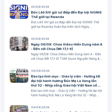
05/08/2026
Đức Lêô XIV gửi sứ điệp đến Đại hội SIGNIS
Thế giới tại Rwanda
Đức Lêô XIV gửi sứ điệp đến Đại hội SIGNIS Thế
giới tại Rwanda Xuân Đại biên dịch Ngày
05/08/2026 Nguồn: Vatican News Xuân Đại biên
dịch TGPSG/Vatican News -- Đức Thánh Cha
05/08/2026
Lêô XIV kêu gọi những người làm truyền thông
Ngày 06/08: Chúa Giêsu Hiển Dung năm A
C…
- Đến với Chúa (Mt 17,1-9)
Ngày 06/08: Chúa Giêsu Hiển Dung năm A - Đến
với Chúa (Mt 17,1-9) TGM Giuse Nguyễn Năng &
các tác giả Ngày 06/08/2026 “Đây là Con Ta yêu
dấu”. BÀI ĐỌC I: Đn 7, 9-10. 13-14 “Áo Người trắng
04/08/2026
như tuyết”. Trích sách Tiên tri…
Đào tạo linh mục - Giáo lý viên - Hướng tới
đại hội hành hương Đức Mẹ La Vang lần
thứ 32 - Nhịp sống Giáo hội Việt Nam số 85
(28/7/2026 - 03/8/2026)
Đào tạo linh mục - Giáo lý viên - Hướng tới đại hội
hành hương Đức Mẹ La Vang lần thứ 32 - Nhịp
sống Giáo hội Việt Nam số 85 (28/7/2026 -
03/8/2026) Truyền thông HĐGMVN
04/08/2026