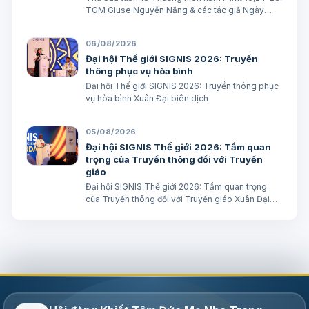
TGM Giuse Nguyễn Năng & các tác giả Ngày
07/08/2026 “Người ta sẽ lấy gì mà đổi được sự
sống mình”. BÀI ĐỌC I (năm II): Nk 1, 15; 2, 2; 3, 1-3.
06/08/2026
6-7 “Khốn cho thành khát má…
Đại hội Thế giới SIGNIS 2026: Truyền
thông phục vụ hòa bình
Đại hội Thế giới SIGNIS 2026: Truyền thông phục
vụ hòa bình Xuân Đại biên dịch
05/08/2026
Đại hội SIGNIS Thế giới 2026: Tầm quan
trọng của Truyền thông đối với Truyền
giáo
Đại hội SIGNIS Thế giới 2026: Tầm quan trọng
của Truyền thông đối với Truyền giáo Xuân Đại
biên dịch