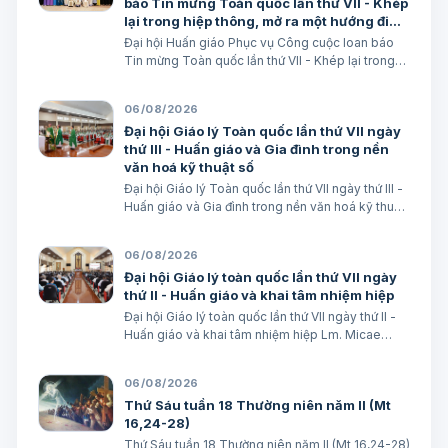
báo Tin mừng Toàn quốc lần thứ VII - Khép
lại trong hiệp thông, mở ra một hướng đi
mới cho công cuộc huấn giáo Việt Nam
Đại hội Huấn giáo Phục vụ Công cuộc loan báo
Tin mừng Toàn quốc lần thứ VII - Khép lại trong
hiệp thông, mở ra một hướng đi mới cho công
cuộc huấn giáo Việt Nam Lm. Micae Nguyễn Khắc
06/08/2026
Minh
Đại hội Giáo lý Toàn quốc lần thứ VII ngày
thứ III - Huấn giáo và Gia đình trong nền
văn hoá kỹ thuật số
Đại hội Giáo lý Toàn quốc lần thứ VII ngày thứ III -
Huấn giáo và Gia đình trong nền văn hoá kỹ thuật
số avatar Lm. Micae Nguyễn Khắc Minh
06/08/2026
Đại hội Giáo lý toàn quốc lần thứ VII ngày
thứ II - Huấn giáo và khai tâm nhiệm hiệp
Đại hội Giáo lý toàn quốc lần thứ VII ngày thứ II -
Huấn giáo và khai tâm nhiệm hiệp Lm. Micae
Nguyễn Khắc Minh
06/08/2026
Thứ Sáu tuần 18 Thường niên năm II (Mt
16,24-28)
Thứ Sáu tuần 18 Thường niên năm II (Mt 16,24-28)