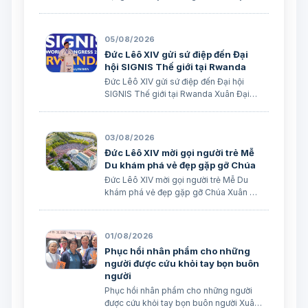
giáo Xuân Đại biên dịch
05/08/2026
Đức Lêô XIV gửi sứ điệp đến Đại
hội SIGNIS Thế giới tại Rwanda
Đức Lêô XIV gửi sứ điệp đến Đại hội
SIGNIS Thế giới tại Rwanda Xuân Đại
biên dịch Ngày 05/08/2026 Nguồn:
Vatican News Xuân Đại biên dịch
TGPSG/Vatican News -- Đức Thánh
03/08/2026
Cha Lêô XIV kêu gọi những người làm
Đức Lêô XIV mời gọi người trẻ Mễ
truyền thông C…
Du khám phá vẻ đẹp gặp gỡ Chúa
Đức Lêô XIV mời gọi người trẻ Mễ Du
khám phá vẻ đẹp gặp gỡ Chúa Xuân Đại
biên dịch Ngày 03/08/2026 Tác giả:
Edoardo Giribaldi Xuân Đại biên dịch
TGPSG/Vatican News -- Trong sứ điệp
01/08/2026
do Đức Hồng y Quốc vụ khanh Tòa
Phục hồi nhân phẩm cho những
Thánh …
người được cứu khỏi tay bọn buôn
người
Phục hồi nhân phẩm cho những người
được cứu khỏi tay bọn buôn người Xuân