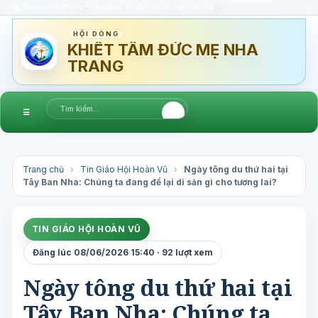
Bản tin Hội Dòng
Thứ Sáu, 07/08/2026
07:20:50
HỘI DÒNG
KHIẾT TÂM ĐỨC MẸ NHA
TRANG
☰
Trang chủ
›
Tin Giáo Hội Hoàn Vũ
›
Ngày tông du thứ hai tại
Tây Ban Nha: Chúng ta đang để lại di sản gì cho tương lai?
TIN GIÁO HỘI HOÀN VŨ
Đăng lúc 08/06/2026 15:40 · 92 lượt xem
Ngày tông du thứ hai tại
Tây Ban Nha: Chúng ta