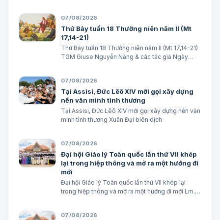
07/08/2026
Thứ Bảy tuần 18 Thường niên năm II (Mt
17,14-21)
Thứ Bảy tuần 18 Thường niên năm II (Mt 17,14-21)
TGM Giuse Nguyễn Năng & các tác giả Ngày
08/08/2026 “Tôi đã đem cháu đến cho các môn
đệ Ngài chữa, nhưng các ông không chữa được”.
07/08/2026
(Mt 17,16) BÀI ĐỌC I (năm II): Kb 1, 12…
Tại Assisi, Đức Lêô XIV mời gọi xây dựng
nền văn minh tình thương
Tại Assisi, Đức Lêô XIV mời gọi xây dựng nền văn
minh tình thương Xuân Đại biên dịch
07/08/2026
Đại hội Giáo lý Toàn quốc lần thứ VII khép
lại trong hiệp thông và mở ra một hướng đi
mới
Đại hội Giáo lý Toàn quốc lần thứ VII khép lại
trong hiệp thông và mở ra một hướng đi mới Lm.
Micae Nguyễn Khắc Minh
07/08/2026