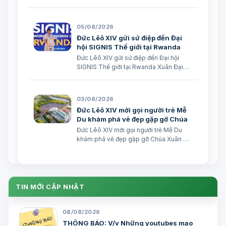
giáo Xuân Đại biên dịch
05/08/2026
Đức Lêô XIV gửi sứ điệp đến Đại
hội SIGNIS Thế giới tại Rwanda
Đức Lêô XIV gửi sứ điệp đến Đại hội
SIGNIS Thế giới tại Rwanda Xuân Đại
biên dịch Ngày 05/08/2026 Nguồn:
Vatican News Xuân Đại biên dịch
TGPSG/Vatican News -- Đức Thánh
03/08/2026
Cha Lêô XIV kêu gọi những người làm
Đức Lêô XIV mời gọi người trẻ Mễ
truyền thông C…
Du khám phá vẻ đẹp gặp gỡ Chúa
Đức Lêô XIV mời gọi người trẻ Mễ Du
khám phá vẻ đẹp gặp gỡ Chúa Xuân Đại
biên dịch Ngày 03/08/2026 Tác giả:
Edoardo Giribaldi Xuân Đại biên dịch
TGPSG/Vatican News -- Trong sứ điệp
do Đức Hồng y Quốc vụ khanh Tòa
Thánh …
TIN MỚI CẬP NHẬT
08/08/2026
THÔNG BÁO: V/v Những youtubes mạo