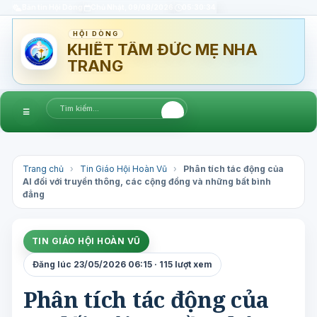
Bản tin Hội Dòng
Chủ Nhật, 09/08/2026
05:30:35
HỘI DÒNG
KHIẾT TÂM ĐỨC MẸ NHA
TRANG
☰
Trang chủ
›
Tin Giáo Hội Hoàn Vũ
›
Phân tích tác động của
AI đối với truyền thông, các cộng đồng và những bất bình
đẳng
TIN GIÁO HỘI HOÀN VŨ
Đăng lúc 23/05/2026 06:15 · 115 lượt xem
Phân tích tác động của