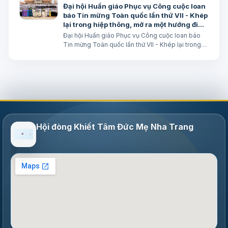
Đại hội Huấn giáo Phục vụ Công cuộc loan
báo Tin mừng Toàn quốc lần thứ VII - Khép
lại trong hiệp thông, mở ra một hướng đi
mới cho công cuộc huấn giáo Việt Nam
Đại hội Huấn giáo Phục vụ Công cuộc loan báo
Tin mừng Toàn quốc lần thứ VII - Khép lại trong
hiệp thông, mở ra một hướng đi mới cho công
cuộc huấn giáo Việt Nam Lm. Micae Nguyễn Khắc
Minh
Hội đòng Khiết Tâm Đức Mẹ Nha Trang