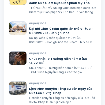
danh Đức Giám mục Giáo phận Mỹ Tho
THÔNG BÁO: V/v Những youtubes mạo danh Đức
Giám mục Giáo phận Mỹ Tho Ban Truyền thông
Giáo phận Ngày 08/08/2026 GIÁO PHẬN MỸ
THO BAN TRUYỀN THÔNG THÔNG BÁO V/v
08/08/2026
Những youtubes mạo danh Đức Giám mục Giáo
Đại hội Giáo lý toàn quốc lần thứ VII (03 -
phận Mỹ Tho Những…
06/8/2026) - Bản ghi nhớ
Đại hội Giáo lý toàn quốc lần thứ VII (03 -
06/8/2026) - Bản ghi nhớ Md. Phạm Thúy & Lm.
Micae Khắc Minh
08/08/2026
Chúa nhật 19 Thường niên năm A (Mt
14,22-33)
Chúa nhật 19 Thường niên năm A (Mt 14,22-33)
TGM Giuse Nguyễn Năng & các tác giả
08/08/2026
Lịch trình chuyến Tông du bốn ngày của
Đức Lêô XIV tại Pháp
Lịch trình chuyến Tông du bốn ngày của Đức Lêô
XIV tại Pháp Xuân Đại biên dịch