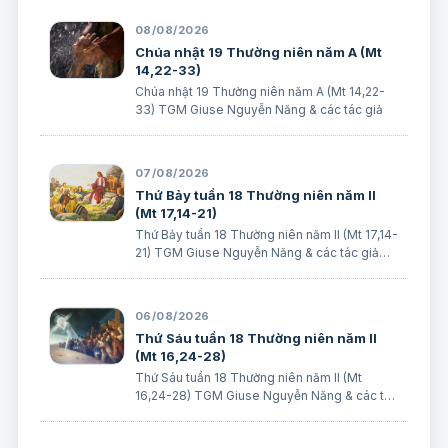
Cha Thầy sẽ quý trọng người ấy. Bài đọc 1: 2
Cr 9, 6-10 Ai vui vẻ dâng hiến, thì được Thiên
08/08/2026
C…
Chúa nhật 19 Thường niên năm A (Mt
14,22-33)
Chúa nhật 19 Thường niên năm A (Mt 14,22-
33) TGM Giuse Nguyễn Năng & các tác giả
07/08/2026
Thứ Bảy tuần 18 Thường niên năm II
(Mt 17,14-21)
Thứ Bảy tuần 18 Thường niên năm II (Mt 17,14-
21) TGM Giuse Nguyễn Năng & các tác giả
Ngày 08/08/2026 “Tôi đã đem cháu đến cho
các môn đệ Ngài chữa, nhưng các ông không
chữa được”. (Mt 17,16) BÀI ĐỌC I (năm II): Kb 1,
06/08/2026
12…
Thứ Sáu tuần 18 Thường niên năm II
(Mt 16,24-28)
Thứ Sáu tuần 18 Thường niên năm II (Mt
16,24-28) TGM Giuse Nguyễn Năng & các tác
giả Ngày 07/08/2026 “Người ta sẽ lấy gì mà
đổi được sự sống mình”. BÀI ĐỌC I (năm II): Nk