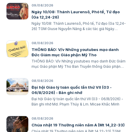
ai trong những kẻ bé mọn này”. BÀI ĐỌC I (năm II): Ed 2,
09/08/2026
8 – 3, 4 “Ngư…
Ngày 10/08: Thánh Laurensô, Phó tế, Tử đạo
(Ga 12,24-26)
Ngày 10/08: Thánh Laurensô, Phó tế, Tử đạo (Ga 12,24-
26) TGM Giuse Nguyễn Năng & các tác giả Ngày
10/08/2026 Ai phục vụ Thầy, Cha Thầy sẽ quý trọng
người ấy. Bài đọc 1: 2 Cr 9, 6-10 Ai vui vẻ dâng hiến, thì
08/08/2026
được Thiên C…
THÔNG BÁO: V/v Những youtubes mạo danh
Đức Giám mục Giáo phận Mỹ Tho
THÔNG BÁO: V/v Những youtubes mạo danh Đức Giám
mục Giáo phận Mỹ Tho Ban Truyền thông Giáo phận
Ngày 08/08/2026 GIÁO PHẬN MỸ THO BAN TRUYỀN
THÔNG THÔNG BÁO V/v Những youtubes mạo danh
08/08/2026
Đức Giám mục Giáo phận Mỹ Tho Những…
Đại hội Giáo lý toàn quốc lần thứ VII (03 -
06/8/2026) - Bản ghi nhớ
Đại hội Giáo lý toàn quốc lần thứ VII (03 - 06/8/2026) -
Bản ghi nhớ Md. Phạm Thúy & Lm. Micae Khắc Minh
08/08/2026
Chúa nhật 19 Thường niên năm A (Mt 14,22-33)
Chúa nhật 19 Thường niên năm A (Mt 14,22-33) TGM