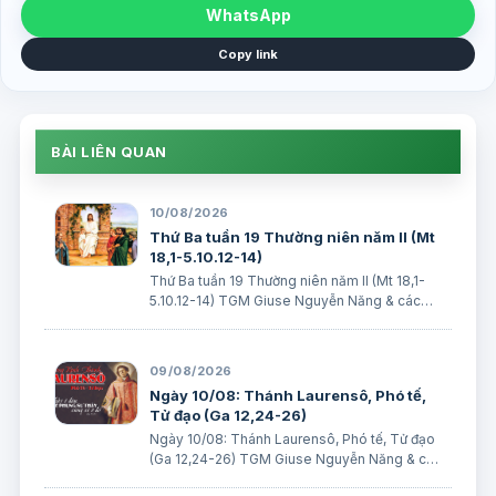
WhatsApp
Copy link
BÀI LIÊN QUAN
10/08/2026
Thứ Ba tuần 19 Thường niên năm II (Mt
18,1-5.10.12-14)
Thứ Ba tuần 19 Thường niên năm II (Mt 18,1-
5.10.12-14) TGM Giuse Nguyễn Năng & các
tác giả Ngày 11/08/2026 “Các con hãy coi
chừng, đừng khinh rẻ một ai trong những kẻ
bé mọn này”. BÀI ĐỌC I (năm II): Ed 2, 8 – 3, 4
09/08/2026
“Ngư…
Ngày 10/08: Thánh Laurensô, Phó tế,
Tử đạo (Ga 12,24-26)
Ngày 10/08: Thánh Laurensô, Phó tế, Tử đạo
(Ga 12,24-26) TGM Giuse Nguyễn Năng & các
tác giả Ngày 10/08/2026 Ai phục vụ Thầy,