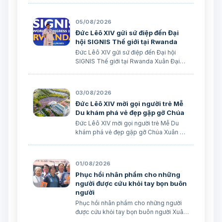
05/08/2026
Đức Lêô XIV gửi sứ điệp đến Đại
hội SIGNIS Thế giới tại Rwanda
Đức Lêô XIV gửi sứ điệp đến Đại hội
SIGNIS Thế giới tại Rwanda Xuân Đại
biên dịch Ngày 05/08/2026 Nguồn:
Vatican News Xuân Đại biên dịch
TGPSG/Vatican News -- Đức Thánh
03/08/2026
Cha Lêô XIV kêu gọi những người làm
Đức Lêô XIV mời gọi người trẻ Mễ
truyền thông C…
Du khám phá vẻ đẹp gặp gỡ Chúa
Đức Lêô XIV mời gọi người trẻ Mễ Du
khám phá vẻ đẹp gặp gỡ Chúa Xuân Đại
biên dịch Ngày 03/08/2026 Tác giả:
Edoardo Giribaldi Xuân Đại biên dịch
TGPSG/Vatican News -- Trong sứ điệp
01/08/2026
do Đức Hồng y Quốc vụ khanh Tòa
Phục hồi nhân phẩm cho những
Thánh …
người được cứu khỏi tay bọn buôn
người
Phục hồi nhân phẩm cho những người
được cứu khỏi tay bọn buôn người Xuân
Đại biên dịch