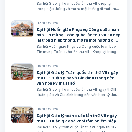
Đại hội Giáo lý Toàn quốc lần thứ VII khép lại
trong hiệp thông và mở ra một hướng đi mới Lm.
Micae Nguyễn Khắc Minh
07/08/2026
Đại hội Huấn giáo Phục vụ Công cuộc loan
báo Tin mừng Toàn quốc lần thứ VII - Khép
lại trong hiệp thông, mở ra một hướng đi
mới cho công cuộc huấn giáo Việt Nam
Đại hội Huấn giáo Phục vụ Công cuộc loan báo
Tin mừng Toàn quốc lần thứ VII - Khép lại trong
hiệp thông, mở ra một hướng đi mới cho công
cuộc huấn giáo Việt Nam Lm. Micae Nguyễn Khắc
06/08/2026
Minh
Đại hội Giáo lý Toàn quốc lần thứ VII ngày
thứ III - Huấn giáo và Gia đình trong nền
văn hoá kỹ thuật số
Đại hội Giáo lý Toàn quốc lần thứ VII ngày thứ III -
Huấn giáo và Gia đình trong nền văn hoá kỹ thuật
số avatar Lm. Micae Nguyễn Khắc Minh
06/08/2026
Đại hội Giáo lý toàn quốc lần thứ VII ngày
thứ II - Huấn giáo và khai tâm nhiệm hiệp
Đại hội Giáo lý toàn quốc lần thứ VII ngày thứ II -