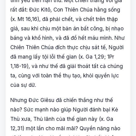
tình yêu trên hận thù. Một chiến thắng với giá
rất đắt: Đức Kitô, Con Thiên Chúa hằng sống
(x. Mt 16,16), đã phải chết, và chết trên thập
giá, sau khi chịu một bản án bất công, bị nhạo
báng và khổ hình, và đã đổ hết máu mình. Như
Chiên Thiên Chúa đích thực chịu sát tế, Người
đã mang lấy tội lỗi thế gian (x. Ga 1,29; 1Pr
1,18-19), và như thế đã giải thoát tất cả chúng
ta, cùng với toàn thể thụ tạo, khỏi quyền lực
của sự dữ.
Nhưng Đức Giêsu đã chiến thắng như thế
nào? Sức mạnh nào giúp Người đánh bại Kẻ
Thù xưa, Thủ lãnh của thế gian này (x. Ga
12,31) một lần cho mãi mãi? Quyền năng nào