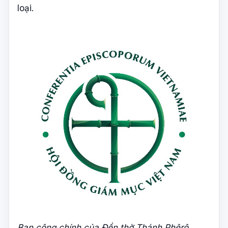
loại.
Ban công chính của Đền thờ Thánh Phêrô