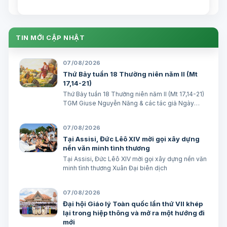
TIN MỚI CẬP NHẬT
07/08/2026
Thứ Bảy tuần 18 Thường niên năm II (Mt
17,14-21)
Thứ Bảy tuần 18 Thường niên năm II (Mt 17,14-21)
TGM Giuse Nguyễn Năng & các tác giả Ngày
08/08/2026 “Tôi đã đem cháu đến cho các môn
đệ Ngài chữa, nhưng các ông không chữa được”.
07/08/2026
(Mt 17,16) BÀI ĐỌC I (năm II): Kb 1, 12…
Tại Assisi, Đức Lêô XIV mời gọi xây dựng
nền văn minh tình thương
Tại Assisi, Đức Lêô XIV mời gọi xây dựng nền văn
minh tình thương Xuân Đại biên dịch
07/08/2026
Đại hội Giáo lý Toàn quốc lần thứ VII khép
lại trong hiệp thông và mở ra một hướng đi
mới