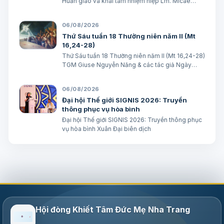
Huấn giáo và khai tâm nhiệm hiệp Lm. Micae
Nguyễn Khắc Minh
06/08/2026
Thứ Sáu tuần 18 Thường niên năm II (Mt
16,24-28)
Thứ Sáu tuần 18 Thường niên năm II (Mt 16,24-28)
TGM Giuse Nguyễn Năng & các tác giả Ngày
07/08/2026 “Người ta sẽ lấy gì mà đổi được sự
sống mình”. BÀI ĐỌC I (năm II): Nk 1, 15; 2, 2; 3, 1-3.
06/08/2026
6-7 “Khốn cho thành khát má…
Đại hội Thế giới SIGNIS 2026: Truyền
thông phục vụ hòa bình
Đại hội Thế giới SIGNIS 2026: Truyền thông phục
vụ hòa bình Xuân Đại biên dịch
Hội đòng Khiết Tâm Đức Mẹ Nha Trang