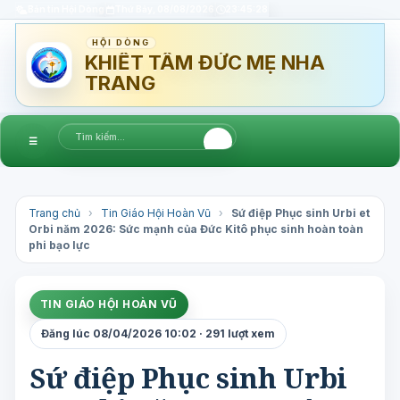
Bản tin Hội Dòng
Thứ Bảy, 08/08/2026
23:45:29
HỘI DÒNG
KHIẾT TÂM ĐỨC MẸ NHA
TRANG
☰
Trang chủ
›
Tin Giáo Hội Hoàn Vũ
›
Sứ điệp Phục sinh Urbi et
Orbi năm 2026: Sức mạnh của Đức Kitô phục sinh hoàn toàn
phi bạo lực
TIN GIÁO HỘI HOÀN VŨ
Đăng lúc 08/04/2026 10:02 · 291 lượt xem
Sứ điệp Phục sinh Urbi