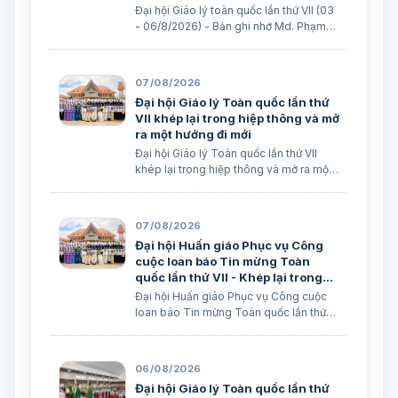
Đại hội Giáo lý toàn quốc lần thứ VII (03
- 06/8/2026) - Bản ghi nhớ Md. Phạm
Thúy & Lm. Micae Khắc Minh
07/08/2026
Đại hội Giáo lý Toàn quốc lần thứ
VII khép lại trong hiệp thông và mở
ra một hướng đi mới
Đại hội Giáo lý Toàn quốc lần thứ VII
khép lại trong hiệp thông và mở ra một
hướng đi mới Lm. Micae Nguyễn Khắc
Minh
07/08/2026
Đại hội Huấn giáo Phục vụ Công
cuộc loan báo Tin mừng Toàn
quốc lần thứ VII - Khép lại trong
hiệp thông, mở ra một hướng đi
Đại hội Huấn giáo Phục vụ Công cuộc
mới cho công cuộc huấn giáo Việt
loan báo Tin mừng Toàn quốc lần thứ
Nam
VII - Khép lại trong hiệp thông, mở ra
một hướng đi mới cho công cuộc huấn
giáo Việt Nam Lm. Micae Nguyễn Khắc
06/08/2026
Minh
Đại hội Giáo lý Toàn quốc lần thứ