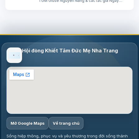
TGM Giuse Nguyễn Năng & các tác giả Ngày
08/08/2026 “Tôi đã đem cháu đến cho các môn
đệ Ngài chữa, nhưng các ông không chữa được”.
(Mt 17,16) BÀI ĐỌC I (năm II): Kb 1, 12…
Hội đòng Khiết Tâm Đức Mẹ Nha Trang
Mở Google Maps
Về trang chủ
Sống hiệp thông, phục vụ và yêu thương trong đời sống thánh