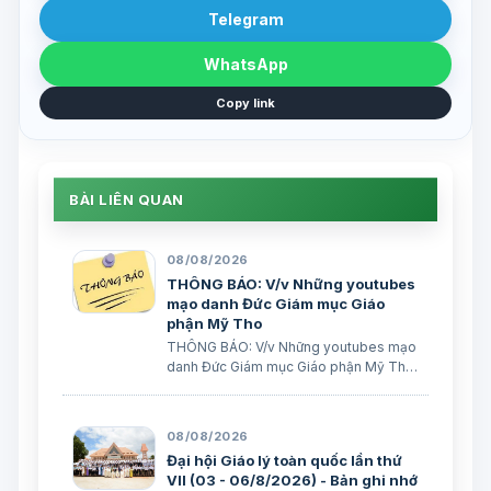
Telegram
WhatsApp
Copy link
BÀI LIÊN QUAN
08/08/2026
THÔNG BÁO: V/v Những youtubes
mạo danh Đức Giám mục Giáo
phận Mỹ Tho
THÔNG BÁO: V/v Những youtubes mạo
danh Đức Giám mục Giáo phận Mỹ Tho
Ban Truyền thông Giáo phận Ngày
08/08/2026 GIÁO PHẬN MỸ THO BAN
TRUYỀN THÔNG THÔNG BÁO V/v
08/08/2026
Những youtubes mạo danh Đức Giám
Đại hội Giáo lý toàn quốc lần thứ
mục Giáo phận Mỹ Tho Những…
VII (03 - 06/8/2026) - Bản ghi nhớ