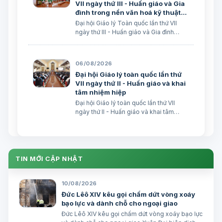
VII ngày thứ III - Huấn giáo và Gia
đình trong nền văn hoá kỹ thuật
số
Đại hội Giáo lý Toàn quốc lần thứ VII
ngày thứ III - Huấn giáo và Gia đình
trong nền văn hoá kỹ thuật số avatar
Lm. Micae Nguyễn Khắc Minh
06/08/2026
Đại hội Giáo lý toàn quốc lần thứ
VII ngày thứ II - Huấn giáo và khai
tâm nhiệm hiệp
Đại hội Giáo lý toàn quốc lần thứ VII
ngày thứ II - Huấn giáo và khai tâm
nhiệm hiệp Lm. Micae Nguyễn Khắc
Minh
TIN MỚI CẬP NHẬT
10/08/2026
Đức Lêô XIV kêu gọi chấm dứt vòng xoáy
bạo lực và dành chỗ cho ngoại giao
Đức Lêô XIV kêu gọi chấm dứt vòng xoáy bạo lực