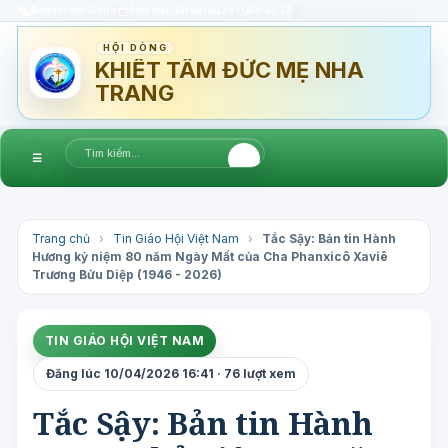
Bản tin Hội Dòng
Thứ Hai, 10/08/2026
03:41:33
HỘI DÒNG
KHIẾT TÂM ĐỨC MẸ NHA
TRANG
☰
Trang chủ
›
Tin Giáo Hội Việt Nam
›
Tắc Sậy: Bản tin Hành
Hương kỷ niệm 80 năm Ngày Mất của Cha Phanxicô Xaviê
Trương Bửu Diệp (1946 - 2026)
TIN GIÁO HỘI VIỆT NAM
Đăng lúc 10/04/2026 16:41 · 76 lượt xem
Tắc Sậy: Bản tin Hành