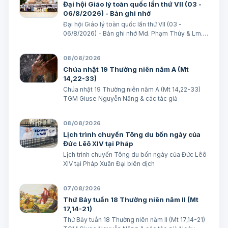
Đại hội Giáo lý toàn quốc lần thứ VII (03 -
phận Mỹ Tho Những…
06/8/2026) - Bản ghi nhớ
Đại hội Giáo lý toàn quốc lần thứ VII (03 -
06/8/2026) - Bản ghi nhớ Md. Phạm Thúy & Lm.
Micae Khắc Minh
08/08/2026
Chúa nhật 19 Thường niên năm A (Mt
14,22-33)
Chúa nhật 19 Thường niên năm A (Mt 14,22-33)
TGM Giuse Nguyễn Năng & các tác giả
08/08/2026
Lịch trình chuyến Tông du bốn ngày của
Đức Lêô XIV tại Pháp
Lịch trình chuyến Tông du bốn ngày của Đức Lêô
XIV tại Pháp Xuân Đại biên dịch
07/08/2026
Thứ Bảy tuần 18 Thường niên năm II (Mt
17,14-21)
Thứ Bảy tuần 18 Thường niên năm II (Mt 17,14-21)