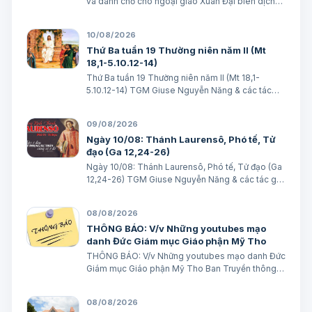
và dành chỗ cho ngoại giao Xuân Đại biên dịch
Ngày 10/08/2026 Tác giả: Kielce Gussie Xuân
Đại biên dịch TGPSG/Vatican News -- Sau khi
10/08/2026
đọc Kinh Truyền Tin, Đức Giáo hoàng Lê…
Thứ Ba tuần 19 Thường niên năm II (Mt
18,1-5.10.12-14)
Thứ Ba tuần 19 Thường niên năm II (Mt 18,1-
5.10.12-14) TGM Giuse Nguyễn Năng & các tác
giả Ngày 11/08/2026 “Các con hãy coi chừng,
đừng khinh rẻ một ai trong những kẻ bé mọn này”.
09/08/2026
BÀI ĐỌC I (năm II): Ed 2, 8 – 3, 4 “Ngư…
Ngày 10/08: Thánh Laurensô, Phó tế, Tử
đạo (Ga 12,24-26)
Ngày 10/08: Thánh Laurensô, Phó tế, Tử đạo (Ga
12,24-26) TGM Giuse Nguyễn Năng & các tác giả
Ngày 10/08/2026 Ai phục vụ Thầy, Cha Thầy sẽ
quý trọng người ấy. Bài đọc 1: 2 Cr 9, 6-10 Ai vui vẻ
08/08/2026
dâng hiến, thì được Thiên C…
THÔNG BÁO: V/v Những youtubes mạo
danh Đức Giám mục Giáo phận Mỹ Tho
THÔNG BÁO: V/v Những youtubes mạo danh Đức
Giám mục Giáo phận Mỹ Tho Ban Truyền thông
Giáo phận Ngày 08/08/2026 GIÁO PHẬN MỸ
THO BAN TRUYỀN THÔNG THÔNG BÁO V/v
08/08/2026
Những youtubes mạo danh Đức Giám mục Giáo