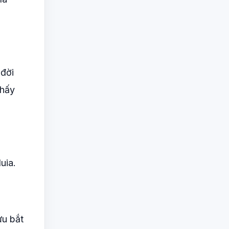
 đời
thấy
uia.
ưu bắt