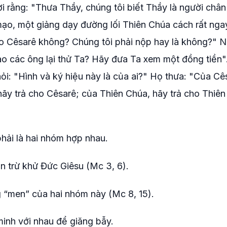
ời rằng: "Thưa Thầy, chúng tôi biết Thầy là người chân
mạo, một giảng dạy đường lối Thiên Chúa cách rất nga
ho Cêsarê không? Chúng tôi phải nộp hay là không?" 
Sao các ông lại thử Ta? Hãy đưa Ta xem một đồng tiền"
i: "Hình và ký hiệu này là của ai?" Họ thưa: "Của Cê
hãy trả cho Cêsarê; của Thiên Chúa, hãy trả cho Thiên
ải là hai nhóm hợp nhau.
n trừ khử Đức Giêsu (Mc 3, 6).
 “men” của hai nhóm này (Mc 8, 15).
minh với nhau để giăng bẫy.