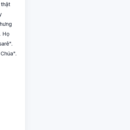
 thật
y
Nhưng
. Họ
sarê".
 Chúa".