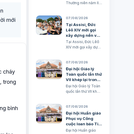
Thường niên năm II
(Mt 17,14-21) TGM
ôn
Giuse Nguyễn Năng
07/08/2026
rời mới
& các tác giả Ngày
08/08/2026 “Tôi đã
Tại Assisi, Đức
đem cháu đến cho
Lêô XIV mời gọi
các môn đệ Ngài
xây dựng nền văn
chữa, nhưng các ông
minh tình thương
Tại Assisi, Đức Lêô
không chữa được”.
XIV mời gọi xây dựng
(Mt 17,16) BÀI ĐỌC I
nền văn minh tình
(năm II): Kb 1, 12…
thương Xuân Đại
07/08/2026
biên dịch
Đại hội Giáo lý
c cháy
Toàn quốc lần thứ
VII khép lại trong
, trong
hiệp thông và mở
Đại hội Giáo lý Toàn
ra một hướng đi
quốc lần thứ VII khép
mới
lại trong hiệp thông
và mở ra một hướng
07/08/2026
ong bình
đi mới Lm. Micae
Nguyễn Khắc Minh
Đại hội Huấn giáo
Phục vụ Công
cuộc loan báo Tin
mừng Toàn quốc
Đại hội Huấn giáo