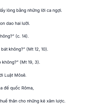
lấy lòng bằng những lời ca ngợi.
on dao hai lưỡi.
ông?” (c. 14).
bát không?” (Mt 12, 10).
o không?” (Mt 19, 3).
ới Luật Môsê.
của đế quốc Rôma,
thuế thân cho những kẻ xâm lược.