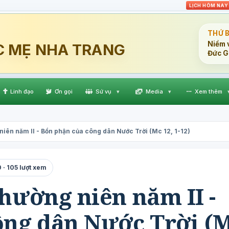
LỊCH HÔM NAY
THỨ 
Niềm v
C MẸ NHA TRANG
Đức G
Linh đạo
Ơn gọi
Sứ vụ
▾
Media
▾
Xem thêm
niên năm II - Bổn phận của công dân Nước Trời (Mc 12, 1-12)
 · 105 lượt xem
hường niên năm II -
ông dân Nước Trời (