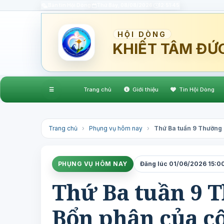
Bản tin Hội Dòng
Thứ Bảy, 08/08/2026
12:51:46
HỘI DÒNG
KHIẾT TÂM ĐỨ
☰
Trang chủ
Giới thiệu
Tin Hội Dòng
Trang chủ
›
Phụng vụ hôm nay
›
Thứ Ba tuần 9 Thường 
PHỤNG VỤ HÔM NAY
Đăng lúc 01/06/2026 15:00
Thứ Ba tuần 9 T
Bổn phận của c