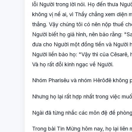
lỗi Người trong lời nói. Họ đến thưa Ngư
không vị nể ai, vì Thầy chẳng xem diện 
thẳng. Vậy chúng tôi có nên nộp thuế c
Người biết họ giả hình, nên bảo rằng: "
đưa cho Người một đồng tiền và Người hỏ
Người liền bảo họ: "Vậy thì của Cêsarê, 
Và họ rất đỗi kinh ngạc về Người.
Nhóm Pharisêu và nhóm Hêrôđê không ph
Nhưng họ lại rất hợp nhất trong việc muố
Ngài đã từng nhắc các môn đệ đề phòng
Trong bài Tin Mừng hôm nay, họ lại liên 