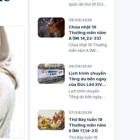
ghi nhớ
quốc lần thứ VII (03 -
06/8/2026) - Bản ghi
nhớ Md. Phạm Thúy
08/08/2026
& Lm. Micae Khắc
Minh
Chúa nhật 19
Thường niên năm
A (Mt 14,22-33)
Chúa nhật 19 Thường
niên năm A (Mt
14,22-33) TGM
Giuse Nguyễn Năng
08/08/2026
& các tác giả
Lịch trình chuyến
Tông du bốn ngày
của Đức Lêô XIV
tại Pháp
Lịch trình chuyến
Tông du bốn ngày
của Đức Lêô XIV tại
Pháp Xuân Đại biên
07/08/2026
dịch
Thứ Bảy tuần 18
Thường niên năm
II (Mt 17,14-21)
Thứ Bảy tuần 18