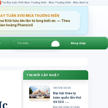
Thứ Bảy tuần XVIII Mùa Thường Niên · Mùa Thường Niên · Màu Xanh lá
BẢY TUẦN XVIII MÙA THƯỜNG NIÊN
ui Kitô hữu lớn lên từ lòng biết ơn. — Theo
iáo hoàng Phanxicô
▾
Đăng nhập
TIN MỚI CẬP NHẬT
08/08/2026
Đại hội Giáo lý
toàn quốc lần thứ
Mc
VII (03 -
06/8/2026) - Bản
Đại hội Giáo lý toàn