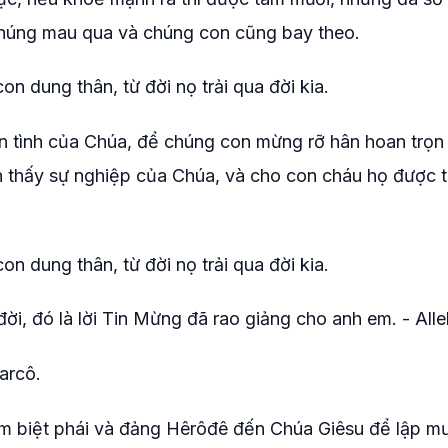
chúng mau qua và chúng con cũng bay theo.
n dung thân, từ đời nọ trải qua đời kia.
n tình của Chúa, để chúng con mừng rỡ hân hoan trọn
n thấy sự nghiệp của Chúa, và cho con cháu họ được 
n dung thân, từ đời nọ trải qua đời kia.
 đời, đó là lời Tin Mừng đã rao giảng cho anh em. - Allel
arcô.
óm biệt phái và đảng Hêrôđê đến Chúa Giêsu để lập m