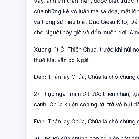
Vậy, anh em thân mến, được biết trước nh
của những kẻ vô luân mà sa đoạ, mất lòn
và trong sự hiểu biết Ðức Giêsu Kitô, Ð
cho Người bây giờ và đến muôn đời. Am
Xướng: 1) Ôi Thiên Chúa, trước khi núi no
thuở kia, vẫn có Ngài.
Ðáp: Thân lạy Chúa, Chúa là chỗ chúng co
2) Thực ngàn năm ở trước thiên nhan, t
canh. Chúa khiến con người trở về bụi đấ
Ðáp: Thân lạy Chúa, Chúa là chỗ chúng co
3) Thọ kỳ của chúng con số niên bảy ch