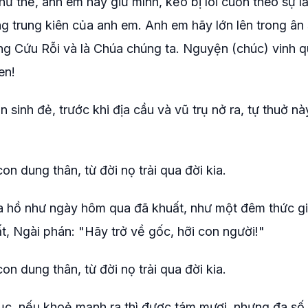
ư thế, anh em hãy giữ mình, kẻo bị lôi cuốn theo sự l
g trung kiên của anh em. Anh em hãy lớn lên trong ân
ấng Cứu Rỗi và là Chúa chúng ta. Nguyện (chúc) vinh 
en!
n sinh đẻ, trước khi địa cầu và vũ trụ nở ra, tự thuở n
n dung thân, từ đời nọ trải qua đời kia.
ựa hồ như ngày hôm qua đã khuất, như một đêm thức g
t, Ngài phán: "Hãy trở về gốc, hỡi con người!"
n dung thân, từ đời nọ trải qua đời kia.
ục, nếu khoẻ mạnh ra thì được tám mươi, nhưng đa số 