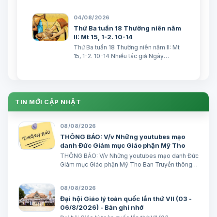
Người không đáp lại một lời”. (Mt 15,23)
BÀI ĐỌC I (năm II): Gr 31, 1-7 “Ta đã yêu
04/08/2026
ngươi bằng mối tình muôn thuở…
Thứ Ba tuần 18 Thường niên năm
II: Mt 15, 1-2. 10-14
Thứ Ba tuần 18 Thường niên năm II: Mt
15, 1-2. 10-14 Nhiều tác giả Ngày
04/08/2026 Bài Ðọc I: (Năm II) Gr 30, 1-
2. 12-15. 18-22 “Vì tội lỗi ngươi quá nặng,
nên Ta đã làm cho ngươi những sự ấy.
Nhưng Ta sẽ đem Giacóp về …
TIN MỚI CẬP NHẬT
08/08/2026
THÔNG BÁO: V/v Những youtubes mạo
danh Đức Giám mục Giáo phận Mỹ Tho
THÔNG BÁO: V/v Những youtubes mạo danh Đức
Giám mục Giáo phận Mỹ Tho Ban Truyền thông
Giáo phận Ngày 08/08/2026 GIÁO PHẬN MỸ
THO BAN TRUYỀN THÔNG THÔNG BÁO V/v
08/08/2026
Những youtubes mạo danh Đức Giám mục Giáo
Đại hội Giáo lý toàn quốc lần thứ VII (03 -
phận Mỹ Tho Những…
06/8/2026) - Bản ghi nhớ