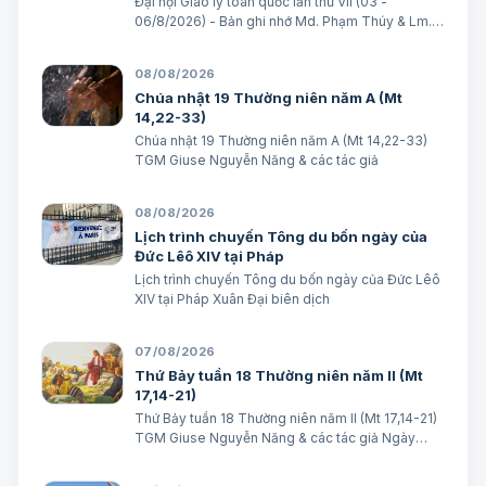
Đại hội Giáo lý toàn quốc lần thứ VII (03 -
06/8/2026) - Bản ghi nhớ Md. Phạm Thúy & Lm.
Micae Khắc Minh
08/08/2026
Chúa nhật 19 Thường niên năm A (Mt
14,22-33)
Chúa nhật 19 Thường niên năm A (Mt 14,22-33)
TGM Giuse Nguyễn Năng & các tác giả
08/08/2026
Lịch trình chuyến Tông du bốn ngày của
Đức Lêô XIV tại Pháp
Lịch trình chuyến Tông du bốn ngày của Đức Lêô
XIV tại Pháp Xuân Đại biên dịch
07/08/2026
Thứ Bảy tuần 18 Thường niên năm II (Mt
17,14-21)
Thứ Bảy tuần 18 Thường niên năm II (Mt 17,14-21)
TGM Giuse Nguyễn Năng & các tác giả Ngày
08/08/2026 “Tôi đã đem cháu đến cho các môn
đệ Ngài chữa, nhưng các ông không chữa được”.