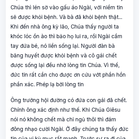
Chúa thì lén sờ vào gấu áo Ngài, với niềm tin
sẽ được khỏi bệnh. Và bà đã khỏi bệnh thật...
Khi đến nhà ông kỳ lão, Chúa thấy người ta
khóc lóc ồn ào thì bảo họ lui ra, rồi Ngài cầm
tay đứa bé, nó liền sống lại. Người đàn bà
băng huyết được khỏi bệnh và cô gái chết
được sống lại đều nhờ lòng tin Chúa. Vì thế,
đức tin rất cần cho được ơn cứu vớt phần hồn
phần xác. Phép lạ bởi lòng tin
Ông trưởng hội đường có đứa con gái đã chết.
Chính ông xác định như thế. Khi Chúa Giêsu
nói nó không chết mà chỉ ngủ thôi thì đám
đông nhạo cười Ngài. Ở đây chúng ta thấy đức
tin của vị kỳ mục rất mạnh. Trước sự ra đi của