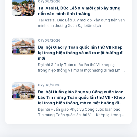
07/08/2026
(Mt 17,16) BÀI ĐỌC I (năm II): Kb 1, 12…
Tại Assisi, Đức Lêô XIV mời gọi xây dựng
nền văn minh tình thương
Tại Assisi, Đức Lêô XIV mời gọi xây dựng nền văn
minh tình thương Xuân Đại biên dịch
07/08/2026
Đại hội Giáo lý Toàn quốc lần thứ VII khép
lại trong hiệp thông và mở ra một hướng đi
mới
Đại hội Giáo lý Toàn quốc lần thứ VII khép lại
trong hiệp thông và mở ra một hướng đi mới Lm.
Micae Nguyễn Khắc Minh
07/08/2026
Đại hội Huấn giáo Phục vụ Công cuộc loan
báo Tin mừng Toàn quốc lần thứ VII - Khép
lại trong hiệp thông, mở ra một hướng đi
mới cho công cuộc huấn giáo Việt Nam
Đại hội Huấn giáo Phục vụ Công cuộc loan báo
Tin mừng Toàn quốc lần thứ VII - Khép lại trong
hiệp thông, mở ra một hướng đi mới cho công
cuộc huấn giáo Việt Nam Lm. Micae Nguyễn Khắc
Minh