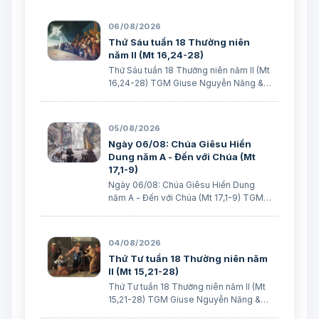
đem cháu đến cho các môn đệ Ngài
chữa, nhưng các ông không chữa được”.
06/08/2026
(Mt 17,16) BÀI ĐỌC I (năm II): Kb 1, 12…
Thứ Sáu tuần 18 Thường niên
năm II (Mt 16,24-28)
Thứ Sáu tuần 18 Thường niên năm II (Mt
16,24-28) TGM Giuse Nguyễn Năng &
các tác giả Ngày 07/08/2026 “Người ta
sẽ lấy gì mà đổi được sự sống mình”. BÀI
ĐỌC I (năm II): Nk 1, 15; 2, 2; 3, 1-3. 6-7
05/08/2026
“Khốn cho thành khát má…
Ngày 06/08: Chúa Giêsu Hiển
Dung năm A - Đến với Chúa (Mt
17,1-9)
Ngày 06/08: Chúa Giêsu Hiển Dung
năm A - Đến với Chúa (Mt 17,1-9) TGM
Giuse Nguyễn Năng & các tác giả Ngày
06/08/2026 “Đây là Con Ta yêu dấu”.
BÀI ĐỌC I: Đn 7, 9-10. 13-14 “Áo Người
04/08/2026
trắng như tuyết”. Trích sách Tiên tri…
Thứ Tư tuần 18 Thường niên năm
II (Mt 15,21-28)
Thứ Tư tuần 18 Thường niên năm II (Mt
15,21-28) TGM Giuse Nguyễn Năng &
các tác giả Ngày 05/08/2026 “Nhưng