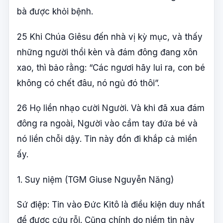
bà được khỏi bệnh.
25 Khi Chúa Giêsu đến nhà vị kỳ mục, và thấy
những người thổi kèn và đám đông đang xôn
xao, thì bảo rằng: “Các ngươi hãy lui ra, con bé
không có chết đâu, nó ngủ đó thôi”.
26 Họ liền nhạo cười Người. Và khi đã xua đám
đông ra ngoài, Người vào cầm tay đứa bé và
nó liền chỗi dậy. Tin này đồn đi khắp cả miền
ấy.
1. Suy niệm (TGM Giuse Nguyễn Năng)
Sứ điệp: Tin vào Đức Kitô là điều kiện duy nhất
để được cứu rỗi. Cũng chính do niềm tin này