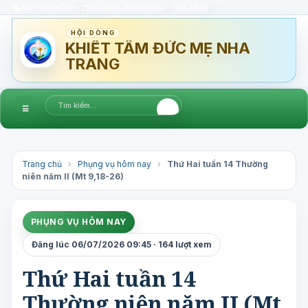
Bản tin Hội Dòng
Chủ Nhật, 09/08/2026
05:30:14
HỘI DÒNG
KHIẾT TÂM ĐỨC MẸ NHA
TRANG
☰
Trang chủ
›
Phụng vụ hôm nay
›
Thứ Hai tuần 14 Thường
niên năm II (Mt 9,18-26)
PHỤNG VỤ HÔM NAY
Đăng lúc 06/07/2026 09:45 · 164 lượt xem
Thứ Hai tuần 14
Thường niên năm II (Mt