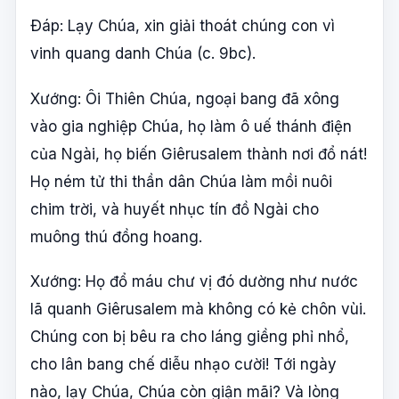
Ðáp: Lạy Chúa, xin giải thoát chúng con vì
vinh quang danh Chúa (c. 9bc).
Xướng: Ôi Thiên Chúa, ngoại bang đã xông
vào gia nghiệp Chúa, họ làm ô uế thánh điện
của Ngài, họ biến Giêrusalem thành nơi đổ nát!
Họ ném tử thi thần dân Chúa làm mồi nuôi
chim trời, và huyết nhục tín đồ Ngài cho
muông thú đồng hoang.
Xướng: Họ đổ máu chư vị đó dường như nước
lã quanh Giêrusalem mà không có kẻ chôn vùi.
Chúng con bị bêu ra cho láng giềng phỉ nhổ,
cho lân bang chế diễu nhạo cười! Tới ngày
nào, lạy Chúa, Chúa còn giận mãi? Và lòng