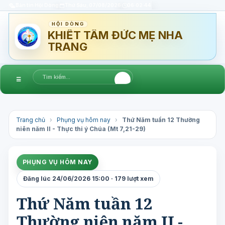
Bản tin Hội Dòng
Thứ Sáu, 07/08/2026
06:02:45
HỘI DÒNG
KHIẾT TÂM ĐỨC MẸ NHA
TRANG
☰
Trang chủ
›
Phụng vụ hôm nay
›
Thứ Năm tuần 12 Thường
niên năm II - Thực thi ý Chúa (Mt 7,21-29)
PHỤNG VỤ HÔM NAY
Đăng lúc 24/06/2026 15:00 · 179 lượt xem
Thứ Năm tuần 12
Thường niên năm II -