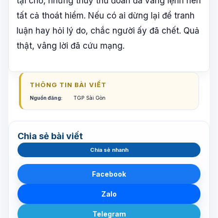
tại chỗ, nhưng thuỷ thủ đoàn đã vâng lệnh nên
tất cả thoát hiểm. Nếu có ai dừng lại để tranh
luận hay hỏi lý do, chắc người ấy đã chết. Quả
thật, vâng lời đã cứu mạng.
THÔNG TIN BÀI VIẾT
Nguồn đăng:
TGP Sài Gòn
Chia sẻ bài viết
Chia sẻ nhanh
Facebook
Zalo
Telegram