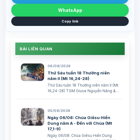
WhatsApp
Copy link
BÀI LIÊN QUAN
06/08/2026
Thứ Sáu tuần 18 Thường niên
năm II (Mt 16,24-28)
Thứ Sáu tuần 18 Thường niên năm II (Mt
16,24-28) TGM Giuse Nguyễn Năng &
các tác giả Ngày 07/08/2026 “Người ta
sẽ lấy gì mà đổi được sự sống mình”. BÀI
ĐỌC I (năm II): Nk 1, 15; 2, 2; 3, 1-3. 6-7
05/08/2026
“Khốn cho thành khát má…
Ngày 06/08: Chúa Giêsu Hiển
Dung năm A - Đến với Chúa (Mt
17,1-9)
Ngày 06/08: Chúa Giêsu Hiển Dung