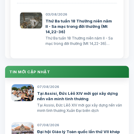
I: (Năm II) Gr 30, 1-2. 12-15. 18-22 “Vì tội
lỗi ngươi quá nặng, nên Ta đã làm cho
ngươi những sự ấy. Nhưng Ta sẽ đem
03/08/2026
Giacóp về nhà xếp”. Trích sác…
Thứ Ba tuần 18 Thường niên năm
II - Sa mạc trong đời thường (Mt
14,22-36)
Thứ Ba tuần 18 Thường niên năm II - Sa
mạc trong đời thường (Mt 14,22-36)
TGM Giuse Nguyễn Năng & các tác giả
Ngày 04/08/2026 “Giải tán họ xong,
Người lên núi một mình mà cầu nguyện.”
(Mt 14, 23) Bài Ðọc I: (Năm II) Gr …
TIN MỚI CẬP NHẬT
07/08/2026
Tại Assisi, Đức Lêô XIV mời gọi xây dựng
nền văn minh tình thương
Tại Assisi, Đức Lêô XIV mời gọi xây dựng nền văn
minh tình thương Xuân Đại biên dịch
07/08/2026
Đại hội Giáo lý Toàn quốc lần thứ VII khép