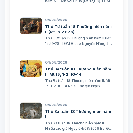
năm A - Đến với Chúa (Mt 17,1-9) TGM
Giuse Nguyễn Năng & các tác giả Ngày
06/08/2026 “Đây là Con Ta yêu dấu”.
BÀI ĐỌC I: Đn 7, 9-10. 13-14 “Áo Người
04/08/2026
trắng như tuyết”. Trích sách Tiên tri…
Thứ Tư tuần 18 Thường niên năm
II (Mt 15,21-28)
Thứ Tư tuần 18 Thường niên năm II (Mt
15,21-28) TGM Giuse Nguyễn Năng &
các tác giả Ngày 05/08/2026 “Nhưng
Người không đáp lại một lời”. (Mt 15,23)
BÀI ĐỌC I (năm II): Gr 31, 1-7 “Ta đã yêu
04/08/2026
ngươi bằng mối tình muôn thuở…
Thứ Ba tuần 18 Thường niên năm
II: Mt 15, 1-2. 10-14
Thứ Ba tuần 18 Thường niên năm II: Mt
15, 1-2. 10-14 Nhiều tác giả Ngày
04/08/2026 Bài Ðọc I: (Năm II) Gr 30, 1-
2. 12-15. 18-22 “Vì tội lỗi ngươi quá nặng,
nên Ta đã làm cho ngươi những sự ấy.
04/08/2026
Nhưng Ta sẽ đem Giacóp về …
Thứ Ba tuần 18 Thường niên năm
II
Thứ Ba tuần 18 Thường niên năm II
Nhiều tác giả Ngày 04/08/2026 Bài Ðọc