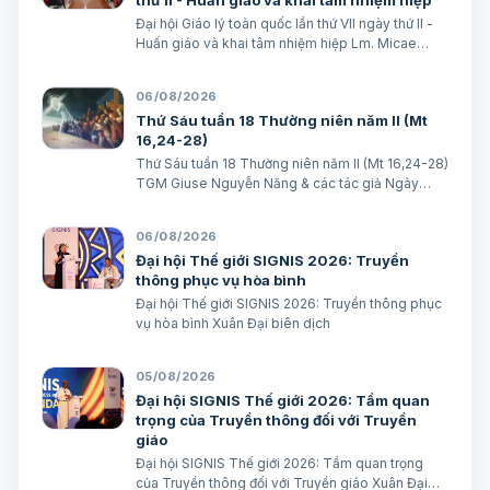
thứ II - Huấn giáo và khai tâm nhiệm hiệp
Đại hội Giáo lý toàn quốc lần thứ VII ngày thứ II -
Huấn giáo và khai tâm nhiệm hiệp Lm. Micae
Nguyễn Khắc Minh
06/08/2026
Thứ Sáu tuần 18 Thường niên năm II (Mt
16,24-28)
Thứ Sáu tuần 18 Thường niên năm II (Mt 16,24-28)
TGM Giuse Nguyễn Năng & các tác giả Ngày
07/08/2026 “Người ta sẽ lấy gì mà đổi được sự
sống mình”. BÀI ĐỌC I (năm II): Nk 1, 15; 2, 2; 3, 1-3.
06/08/2026
6-7 “Khốn cho thành khát má…
Đại hội Thế giới SIGNIS 2026: Truyền
thông phục vụ hòa bình
Đại hội Thế giới SIGNIS 2026: Truyền thông phục
vụ hòa bình Xuân Đại biên dịch
05/08/2026
Đại hội SIGNIS Thế giới 2026: Tầm quan
trọng của Truyền thông đối với Truyền
giáo
Đại hội SIGNIS Thế giới 2026: Tầm quan trọng
của Truyền thông đối với Truyền giáo Xuân Đại