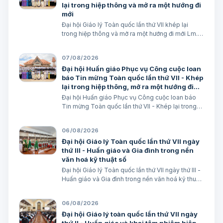
lại trong hiệp thông và mở ra một hướng đi
mới
Đại hội Giáo lý Toàn quốc lần thứ VII khép lại
trong hiệp thông và mở ra một hướng đi mới Lm.
Micae Nguyễn Khắc Minh
07/08/2026
Đại hội Huấn giáo Phục vụ Công cuộc loan
báo Tin mừng Toàn quốc lần thứ VII - Khép
lại trong hiệp thông, mở ra một hướng đi
mới cho công cuộc huấn giáo Việt Nam
Đại hội Huấn giáo Phục vụ Công cuộc loan báo
Tin mừng Toàn quốc lần thứ VII - Khép lại trong
hiệp thông, mở ra một hướng đi mới cho công
cuộc huấn giáo Việt Nam Lm. Micae Nguyễn Khắc
06/08/2026
Minh
Đại hội Giáo lý Toàn quốc lần thứ VII ngày
thứ III - Huấn giáo và Gia đình trong nền
văn hoá kỹ thuật số
Đại hội Giáo lý Toàn quốc lần thứ VII ngày thứ III -
Huấn giáo và Gia đình trong nền văn hoá kỹ thuật
số avatar Lm. Micae Nguyễn Khắc Minh
06/08/2026
Đại hội Giáo lý toàn quốc lần thứ VII ngày