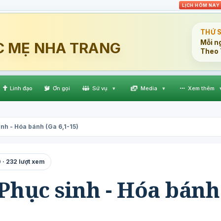
LỊCH HÔM NAY
THỨ 
Mỗi n
C MẸ NHA TRANG
Theo 
Linh đạo
Ơn gọi
Sứ vụ
▾
Media
▾
Xem thêm
nh - Hóa bánh (Ga 6,1-15)
 · 232 lượt xem
Phục sinh - Hóa bánh