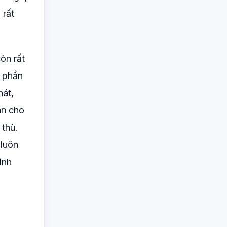
 rất
òn rất
p phần
hát,
an cho
 thù.
 luôn
ình