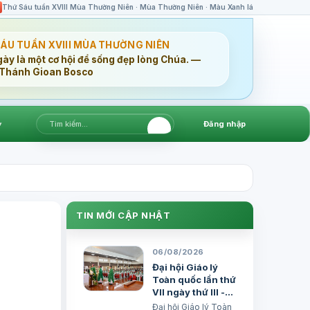
Thứ Sáu tuần XVIII Mùa Thường Niên · Mùa Thường Niên · Màu Xanh lá
SÁU TUẦN XVIII MÙA THƯỜNG NIÊN
gày là một cơ hội để sống đẹp lòng Chúa. —
Thánh Gioan Bosco
▾
Đăng nhập
TIN MỚI CẬP NHẬT
06/08/2026
Đại hội Giáo lý
Toàn quốc lần thứ
VII ngày thứ III -
Huấn giáo và Gia
Đại hội Giáo lý Toàn