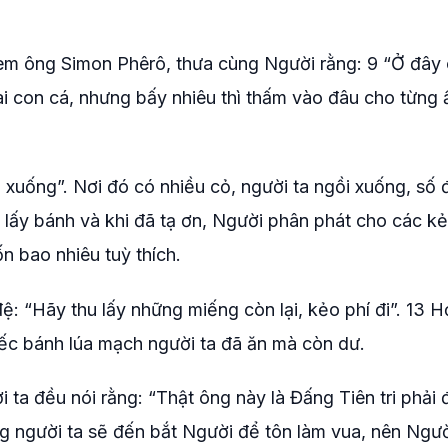
 em ông Simon Phêrô, thưa cùng Người rằng: 9 “Ở đây
ai con cá, nhưng bấy nhiêu thì thấm vào đâu cho từng 
i xuống”. Nơi đó có nhiều cỏ, người ta ngồi xuống, số
lấy bánh và khi đã tạ ơn, Người phân phát cho các kẻ
n bao nhiêu tuỳ thích.
: “Hãy thu lấy những miếng còn lại, kẻo phí đi”. 13 Họ
ếc bánh lúa mạch người ta đã ăn mà còn dư.
 ta đều nói rằng: “Thật ông này là Đấng Tiên tri phải 
ằng người ta sẽ đến bắt Người để tôn làm vua, nên Người