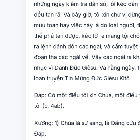
những ngày kiểm tra dân số, lôi kéo dân 
đều tan rã. Và bây giờ, tôi xin chư vị đ
mưu toan hay việc này là do loài người, t
thể phá tan được, kẻo lỡ ra mang tội ch
ra lệnh đánh đòn các ngài, và cấm tuyệ
đoạn tha các ngài về. Vậy các ngài ra kh
nhục vì Danh Đức Giêsu. Và hằng ngày, tại
loan truyền Tin Mừng Đức Giêsu Kitô.
Đáp: Có một điều tôi xin Chúa, một điều 
tôi (c. 4ab).
Xướng: 1) Chúa là sự sáng, là Đấng cứu độ,
Đáp.