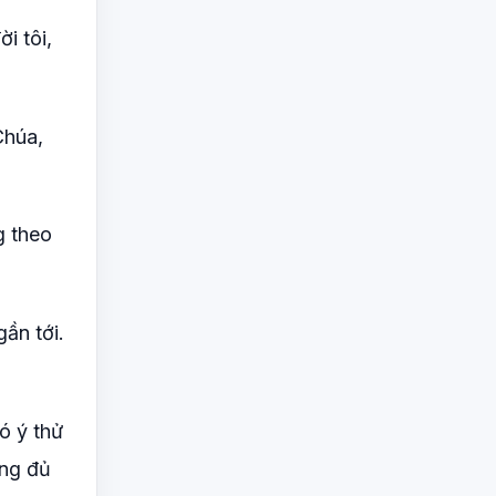
i tôi,
Chúa,
g theo
ần tới.
ó ý thử
ông đủ