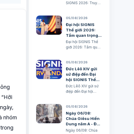
1, 15; 2, 2; 3, 1-3. 6-7
SIGNIS 2026: Truyền
“Khốn cho thành khát
thông phục vụ hòa
má…
bình Xuân Đại biên
05/08/2026
dịch
Đại hội SIGNIS
Thế giới 2026:
Tầm quan trọng
của Truyền thông
Đại hội SIGNIS Thế
đối với Truyền
giới 2026: Tầm quan
giáo
trọng của Truyền
thông đối với Truyền
05/08/2026
giáo Xuân Đại biên
dịch
Đức Lêô XIV gửi
sứ điệp đến Đại
hội SIGNIS Thế
giới tại Rwanda
 công
Đức Lêô XIV gửi sứ
điệp đến Đại hội
: “Hỡi
SIGNIS Thế giới tại
Rwanda Xuân Đại
 ngày,
05/08/2026
biên dịch Ngày
05/08/2026 Nguồn:
Ngày 06/08:
và nhóm
Vatican News Xuân
Chúa Giêsu Hiển
Đại biên dịch
Dung năm A - Đến
 trong
TGPSG/Vatican
với Chúa (Mt 17,1-
Ngày 06/08: Chúa