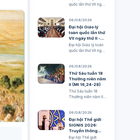
đình trong nền
quốc lần thứ VII ngày
văn hoá kỹ thuật
thứ III - Huấn giáo và
số
Gia đình trong nền
06/08/2026
văn hoá kỹ thuật số
avatar Lm. Micae
Đại hội Giáo lý
Nguyễn Khắc Minh
toàn quốc lần thứ
VII ngày thứ II -
Huấn giáo và khai
Đại hội Giáo lý toàn
tâm nhiệm hiệp
quốc lần thứ VII ngày
thứ II - Huấn giáo và
khai tâm nhiệm hiệp
06/08/2026
Lm. Micae Nguyễn
Khắc Minh
Thứ Sáu tuần 18
Thường niên năm
II (Mt 16,24-28)
Thứ Sáu tuần 18
Thường niên năm II
(Mt 16,24-28) TGM
Giuse Nguyễn Năng
06/08/2026
& các tác giả Ngày
07/08/2026 “Người
Đại hội Thế giới
ta sẽ lấy gì mà đổi
SIGNIS 2026:
được sự sống mình”.
Truyền thông
BÀI ĐỌC I (năm II): Nk
phục vụ hòa bình
Đại hội Thế giới