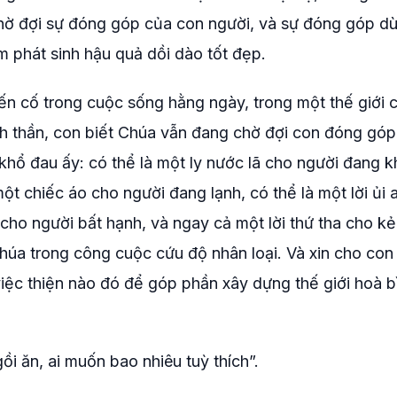
hờ đợi sự đóng góp của con người, và sự đóng góp dù
 phát sinh hậu quả dồi dào tốt đẹp.
n cố trong cuộc sống hằng ngày, trong một thế giới c
inh thần, con biết Chúa vẫn đang chờ đợi con đóng gó
khổ đau ấy: có thể là một ly nước lã cho người đang k
t chiếc áo cho người đang lạnh, có thể là một lời ủi 
cho người bất hạnh, và ngay cả một lời thứ tha cho kẻ
Chúa trong công cuộc cứu độ nhân loại. Và xin cho con
việc thiện nào đó để góp phần xây dựng thế giới hoà b
i ăn, ai muốn bao nhiêu tuỳ thích”.