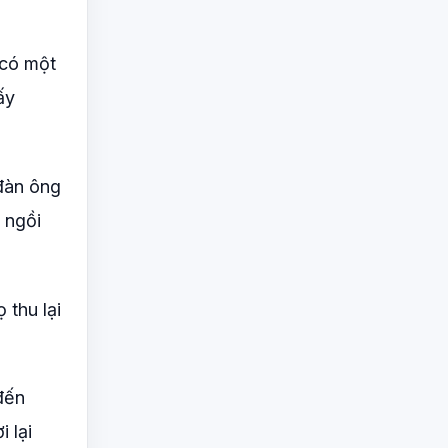
 có một
ấy
 đàn ông
 ngồi
 thu lại
đến
 lại