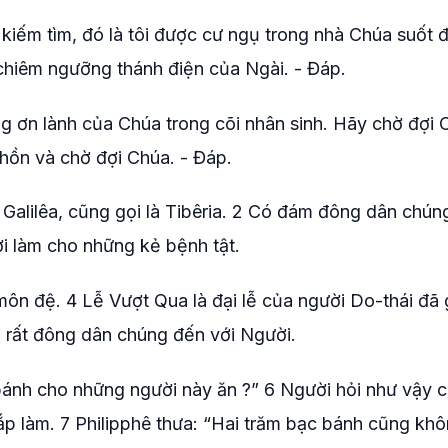
 kiếm tìm, đó là tôi được cư ngụ trong nhà Chúa suốt đờ
hiêm ngưỡng thánh điện của Ngài. - Đáp.
ng ơn lành của Chúa trong cõi nhân sinh. Hãy chờ đợi 
hồn và chờ đợi Chúa. - Đáp.
n Galilêa, cũng gọi là Tibêria. 2 Có đám đông dân chún
i làm cho những kẻ bệnh tật.
môn đệ. 4 Lễ Vượt Qua là đại lễ của người Do-thái đã g
 rất đông dân chúng đến với Người.
bánh cho những người này ăn ?” 6 Người hỏi như vậy c
sắp làm. 7 Philipphê thưa: “Hai trăm bạc bánh cũng kh