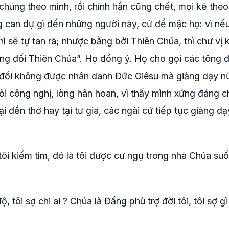
chúng theo mình, rồi chính hắn cũng chết, mọi kẻ the
ừng can dự gì đến những người này, cứ để mặc họ: vì nế
hì sẽ tự tan rã; nhược bằng bởi Thiên Chúa, thì chư vị
ống đối Thiên Chúa”. Họ đồng ý. Họ cho gọi các tông 
t đối không được nhân danh Đức Giêsu mà giảng dạy n
ỏi công nghị, lòng hân hoan, vì thấy mình xứng đáng ch
 đền thờ hay tại tư gia, các ngài cứ tiếp tục giảng dạ
tôi kiếm tìm, đó là tôi được cư ngụ trong nhà Chúa suố
 tôi sợ chi ai ? Chúa là Đấng phù trợ đời tôi, tôi sợ gì 