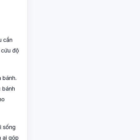
u cần
 cứu độ
a bánh.
c bánh
ho
i sống
 ai góp