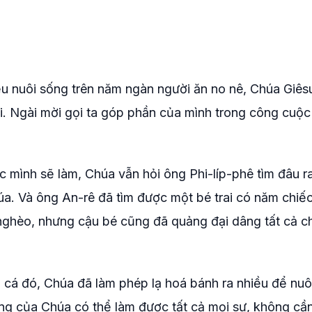
ều nuôi sống trên năm ngàn người ăn no nê, Chúa Giês
. Ngài mời gọi ta góp phần của mình trong công cuộc
c mình sẽ làm, Chúa vẫn hỏi ông Phi-líp-phê tìm đâu r
a. Và ông An-rê đã tìm được một bé trai có năm chiế
 nghèo, nhưng cậu bé cũng đã quảng đại dâng tất cả c
 cá đó, Chúa đã làm phép lạ hoá bánh ra nhiều để nuô
ng của Chúa có thể làm được tất cả mọi sự, không cần