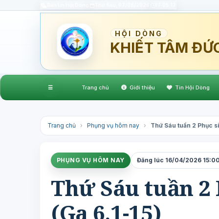
Bản tin Hội Dòng
Thứ Sáu, 07/08/2026
17:05:18
HỘI DÒNG
KHIẾT TÂM ĐỨ
☰
Trang chủ
Giới thiệu
Tin Hội Dòng
Trang chủ
›
Phụng vụ hôm nay
›
Thứ Sáu tuần 2 Phục si
PHỤNG VỤ HÔM NAY
Đăng lúc 16/04/2026 15:00
Thứ Sáu tuần 2 
(Ga 6,1-15)