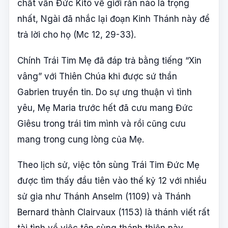
chất vấn Đức Kitô về giới răn nào là trọng
nhất, Ngài đã nhắc lại đoạn Kinh Thánh này để
trả lời cho họ (Mc 12, 29-33).
Chính Trái Tim Mẹ đã đáp trả bằng tiếng “Xin
vâng” với Thiên Chúa khi được sứ thần
Gabrien truyền tin. Do sự ưng thuận vì tình
yêu, Mẹ Maria trước hết đã cưu mang Đức
Giêsu trong trái tim mình và rồi cũng cưu
mang trong cung lòng của Mẹ.
Theo lịch sử, việc tôn sùng Trái Tim Đức Mẹ
được tìm thấy đầu tiên vào thế kỷ 12 với nhiều
sử gia như Thánh Anselm (1109) và Thánh
Bernard thành Clairvaux (1153) là thánh viết rất