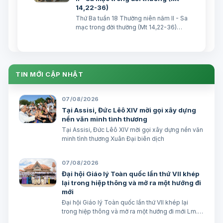
14,22-36)
Thứ Ba tuần 18 Thường niên năm II - Sa
mạc trong đời thường (Mt 14,22-36)
TGM Giuse Nguyễn Năng & các tác giả
Ngày 04/08/2026 “Giải tán họ xong,
Người lên núi một mình mà cầu nguyện.”
(Mt 14, 23) Bài Ðọc I: (Năm II) Gr …
TIN MỚI CẬP NHẬT
07/08/2026
Tại Assisi, Đức Lêô XIV mời gọi xây dựng
nền văn minh tình thương
Tại Assisi, Đức Lêô XIV mời gọi xây dựng nền văn
minh tình thương Xuân Đại biên dịch
07/08/2026
Đại hội Giáo lý Toàn quốc lần thứ VII khép
lại trong hiệp thông và mở ra một hướng đi
mới
Đại hội Giáo lý Toàn quốc lần thứ VII khép lại
trong hiệp thông và mở ra một hướng đi mới Lm.
Micae Nguyễn Khắc Minh