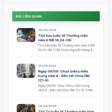
BÀI LIÊN QUAN
06/08/2026
Thứ Sáu tuần 18 Thường niên
năm II (Mt 16,24-28)
Thứ Sáu tuần 18 Thường niên năm II (Mt
16,24-28) TGM Giuse Nguyễn Năng &
các tác giả Ngày 07/08/2026 “Người ta
sẽ lấy gì mà đổi được sự sống mình”. BÀI
ĐỌC I (năm II): Nk 1, 15; 2, 2; 3, 1-3. 6-7
05/08/2026
“Khốn cho thành khát má…
Ngày 06/08: Chúa Giêsu Hiển
Dung năm A - Đến với Chúa (Mt
17,1-9)
Ngày 06/08: Chúa Giêsu Hiển Dung
năm A - Đến với Chúa (Mt 17,1-9) TGM
Giuse Nguyễn Năng & các tác giả Ngày
06/08/2026 “Đây là Con Ta yêu dấu”.
BÀI ĐỌC I: Đn 7, 9-10. 13-14 “Áo Người
04/08/2026
trắng như tuyết”. Trích sách Tiên tri…
Thứ Tư tuần 18 Thường niên năm