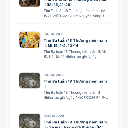
II (Mt 15,21-28)
Thứ Tư tuần 18 Thường niên năm II (Mt
15,21-28) TGM Giuse Nguyễn Năng &
các tác giả Ngày 05/08/2026 “Nhưng
Người không đáp lại một lời”. (Mt 15,23)
BÀI ĐỌC I (năm II): Gr 31, 1-7 “Ta đã yêu
04/08/2026
ngươi bằng mối tình muôn thuở…
Thứ Ba tuần 18 Thường niên năm
II: Mt 15, 1-2. 10-14
Thứ Ba tuần 18 Thường niên năm II: Mt
15, 1-2. 10-14 Nhiều tác giả Ngày
04/08/2026 Bài Ðọc I: (Năm II) Gr 30, 1-
2. 12-15. 18-22 “Vì tội lỗi ngươi quá nặng,
nên Ta đã làm cho ngươi những sự ấy.
04/08/2026
Nhưng Ta sẽ đem Giacóp về …
Thứ Ba tuần 18 Thường niên năm
II
Thứ Ba tuần 18 Thường niên năm II
Nhiều tác giả Ngày 04/08/2026 Bài Ðọc
I: (Năm II) Gr 30, 1-2. 12-15. 18-22 “Vì tội
lỗi ngươi quá nặng, nên Ta đã làm cho
ngươi những sự ấy. Nhưng Ta sẽ đem
03/08/2026
Giacóp về nhà xếp”. Trích sác…
Thứ Ba tuần 18 Thường niên năm
II - Sa mạc trong đời thường (Mt