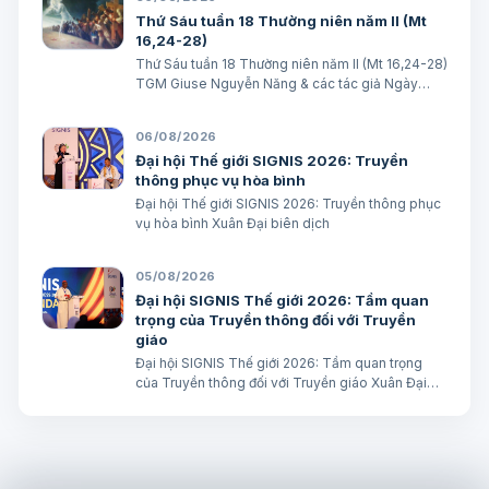
Thứ Sáu tuần 18 Thường niên năm II (Mt
16,24-28)
Thứ Sáu tuần 18 Thường niên năm II (Mt 16,24-28)
TGM Giuse Nguyễn Năng & các tác giả Ngày
07/08/2026 “Người ta sẽ lấy gì mà đổi được sự
sống mình”. BÀI ĐỌC I (năm II): Nk 1, 15; 2, 2; 3, 1-3.
06/08/2026
6-7 “Khốn cho thành khát má…
Đại hội Thế giới SIGNIS 2026: Truyền
thông phục vụ hòa bình
Đại hội Thế giới SIGNIS 2026: Truyền thông phục
vụ hòa bình Xuân Đại biên dịch
05/08/2026
Đại hội SIGNIS Thế giới 2026: Tầm quan
trọng của Truyền thông đối với Truyền
giáo
Đại hội SIGNIS Thế giới 2026: Tầm quan trọng
của Truyền thông đối với Truyền giáo Xuân Đại
biên dịch