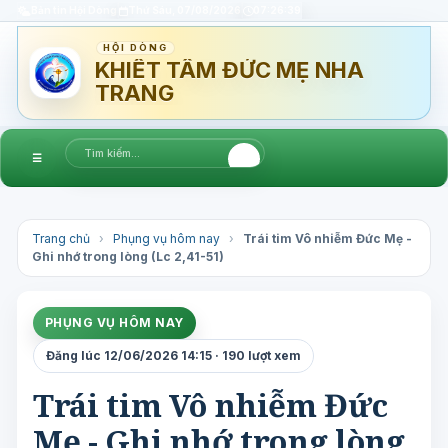
Bản tin Hội Dòng
Thứ Sáu, 07/08/2026
07:26:40
HỘI DÒNG
KHIẾT TÂM ĐỨC MẸ NHA
TRANG
☰
Trang chủ
›
Phụng vụ hôm nay
›
Trái tim Vô nhiễm Đức Mẹ -
Ghi nhớ trong lòng (Lc 2,41-51)
PHỤNG VỤ HÔM NAY
Đăng lúc 12/06/2026 14:15 · 190 lượt xem
Trái tim Vô nhiễm Đức
Mẹ - Ghi nhớ trong lòng