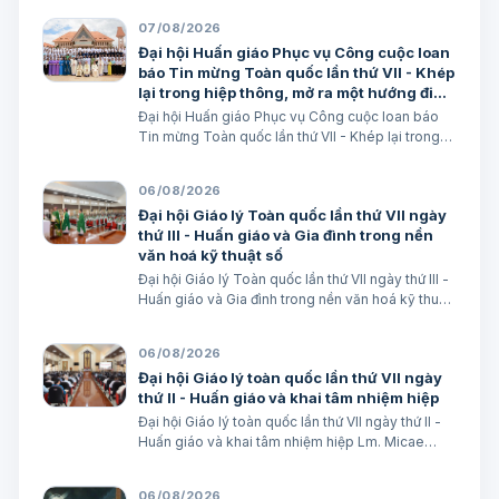
07/08/2026
Đại hội Huấn giáo Phục vụ Công cuộc loan
báo Tin mừng Toàn quốc lần thứ VII - Khép
lại trong hiệp thông, mở ra một hướng đi
mới cho công cuộc huấn giáo Việt Nam
Đại hội Huấn giáo Phục vụ Công cuộc loan báo
Tin mừng Toàn quốc lần thứ VII - Khép lại trong
hiệp thông, mở ra một hướng đi mới cho công
cuộc huấn giáo Việt Nam Lm. Micae Nguyễn Khắc
06/08/2026
Minh
Đại hội Giáo lý Toàn quốc lần thứ VII ngày
thứ III - Huấn giáo và Gia đình trong nền
văn hoá kỹ thuật số
Đại hội Giáo lý Toàn quốc lần thứ VII ngày thứ III -
Huấn giáo và Gia đình trong nền văn hoá kỹ thuật
số avatar Lm. Micae Nguyễn Khắc Minh
06/08/2026
Đại hội Giáo lý toàn quốc lần thứ VII ngày
thứ II - Huấn giáo và khai tâm nhiệm hiệp
Đại hội Giáo lý toàn quốc lần thứ VII ngày thứ II -
Huấn giáo và khai tâm nhiệm hiệp Lm. Micae
Nguyễn Khắc Minh
06/08/2026