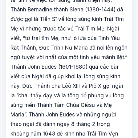
tài tình về việc tôn sùng thánh thiện này.
Thánh Bernadine thành Siena (1380-1444) đã
được gọi là Tiến Sĩ về lòng sùng kính Trái Tim
Mẹ vì những trước tác về Trái Tim Mẹ. Ngài
viết, “từ trái tim Mẹ, như lò lửa của Tình Yêu
Rất Thánh, Đức Trinh Nữ Maria đã nói lên ngôn
ngữ tuyệt vời nhất của một tình yêu mãnh liệt.”
Thánh John Eudes (1601-1680) qua các bài
viết của Ngài đã giúp khơi lại lòng sùng kính
này. Đức Thánh cha Lêô XIII và Piô X gọi ngài
là “cha, thầy dạy và là tông đồ phụng vụ lòng
sùng mến Thánh Tâm Chúa Giêsu và Mẹ
Maria”. Thánh John Eudes và những người
theo ngài đã dành ngày 8 tháng 2 trong
khoảng năm 1643 để kính nhớ Trái Tim Vẹn