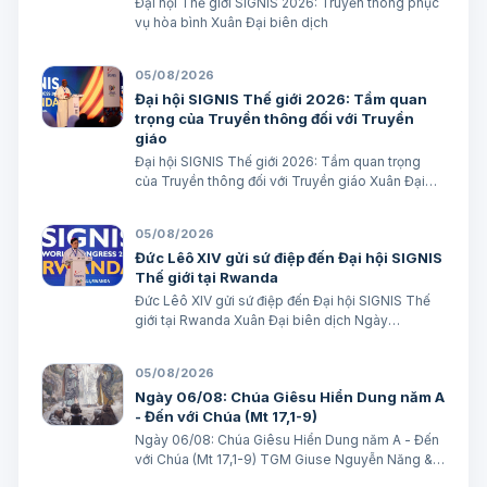
Đại hội Thế giới SIGNIS 2026: Truyền thông phục
vụ hòa bình Xuân Đại biên dịch
05/08/2026
Đại hội SIGNIS Thế giới 2026: Tầm quan
trọng của Truyền thông đối với Truyền
giáo
Đại hội SIGNIS Thế giới 2026: Tầm quan trọng
của Truyền thông đối với Truyền giáo Xuân Đại
biên dịch
05/08/2026
Đức Lêô XIV gửi sứ điệp đến Đại hội SIGNIS
Thế giới tại Rwanda
Đức Lêô XIV gửi sứ điệp đến Đại hội SIGNIS Thế
giới tại Rwanda Xuân Đại biên dịch Ngày
05/08/2026 Nguồn: Vatican News Xuân Đại biên
dịch TGPSG/Vatican News -- Đức Thánh Cha
05/08/2026
Lêô XIV kêu gọi những người làm truyền thông
Ngày 06/08: Chúa Giêsu Hiển Dung năm A
C…
- Đến với Chúa (Mt 17,1-9)
Ngày 06/08: Chúa Giêsu Hiển Dung năm A - Đến
với Chúa (Mt 17,1-9) TGM Giuse Nguyễn Năng &
các tác giả Ngày 06/08/2026 “Đây là Con Ta yêu