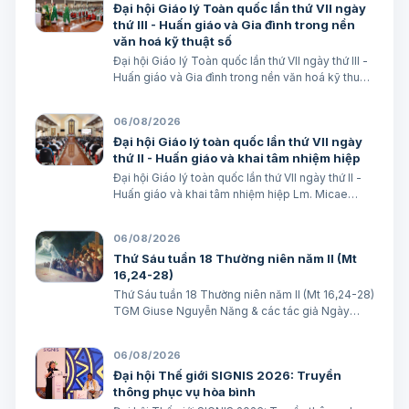
Đại hội Giáo lý Toàn quốc lần thứ VII ngày
thứ III - Huấn giáo và Gia đình trong nền
văn hoá kỹ thuật số
Đại hội Giáo lý Toàn quốc lần thứ VII ngày thứ III -
Huấn giáo và Gia đình trong nền văn hoá kỹ thuật
số avatar Lm. Micae Nguyễn Khắc Minh
06/08/2026
Đại hội Giáo lý toàn quốc lần thứ VII ngày
thứ II - Huấn giáo và khai tâm nhiệm hiệp
Đại hội Giáo lý toàn quốc lần thứ VII ngày thứ II -
Huấn giáo và khai tâm nhiệm hiệp Lm. Micae
Nguyễn Khắc Minh
06/08/2026
Thứ Sáu tuần 18 Thường niên năm II (Mt
16,24-28)
Thứ Sáu tuần 18 Thường niên năm II (Mt 16,24-28)
TGM Giuse Nguyễn Năng & các tác giả Ngày
07/08/2026 “Người ta sẽ lấy gì mà đổi được sự
sống mình”. BÀI ĐỌC I (năm II): Nk 1, 15; 2, 2; 3, 1-3.
06/08/2026
6-7 “Khốn cho thành khát má…
Đại hội Thế giới SIGNIS 2026: Truyền
thông phục vụ hòa bình