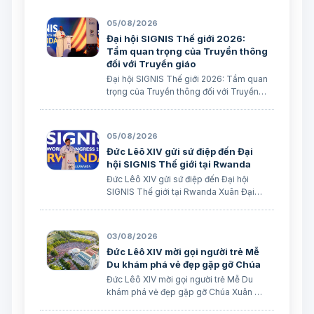
05/08/2026
Đại hội SIGNIS Thế giới 2026:
Tầm quan trọng của Truyền thông
đối với Truyền giáo
Đại hội SIGNIS Thế giới 2026: Tầm quan
trọng của Truyền thông đối với Truyền
giáo Xuân Đại biên dịch
05/08/2026
Đức Lêô XIV gửi sứ điệp đến Đại
hội SIGNIS Thế giới tại Rwanda
Đức Lêô XIV gửi sứ điệp đến Đại hội
SIGNIS Thế giới tại Rwanda Xuân Đại
biên dịch Ngày 05/08/2026 Nguồn:
Vatican News Xuân Đại biên dịch
TGPSG/Vatican News -- Đức Thánh
03/08/2026
Cha Lêô XIV kêu gọi những người làm
Đức Lêô XIV mời gọi người trẻ Mễ
truyền thông C…
Du khám phá vẻ đẹp gặp gỡ Chúa
Đức Lêô XIV mời gọi người trẻ Mễ Du
khám phá vẻ đẹp gặp gỡ Chúa Xuân Đại
biên dịch Ngày 03/08/2026 Tác giả: