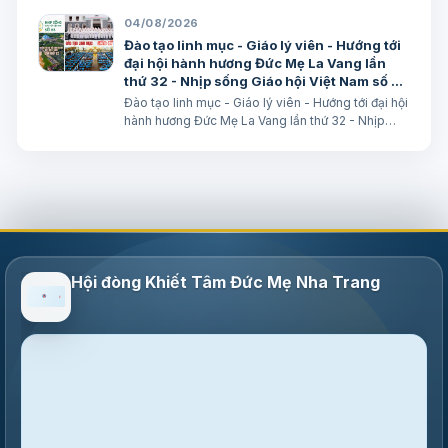
dấu”. BÀI ĐỌC I: Đn 7, 9-10. 13-14 “Áo Người trắng
04/08/2026
như tuyết”. Trích sách Tiên tri…
Đào tạo linh mục - Giáo lý viên - Hướng tới
đại hội hành hương Đức Mẹ La Vang lần
thứ 32 - Nhịp sống Giáo hội Việt Nam số 85
(28/7/2026 - 03/8/2026)
Đào tạo linh mục - Giáo lý viên - Hướng tới đại hội
hành hương Đức Mẹ La Vang lần thứ 32 - Nhịp
sống Giáo hội Việt Nam số 85 (28/7/2026 -
03/8/2026) Truyền thông HĐGMVN
Hội đòng Khiết Tâm Đức Mẹ Nha Trang