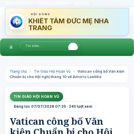
Bản tin Hội Dòng
Thứ Sáu, 07/08/2026
19:54:20
HỘI DÒNG
KHIẾT TÂM ĐỨC MẸ NHA
TRANG
☰
Trang chủ
›
Tin Giáo Hội Hoàn Vũ
›
Vatican công bố Văn kiện
Chuẩn bị cho Hội nghị tháng 10 về Amoris Laetitia
TIN GIÁO HỘI HOÀN VŨ
Đăng lúc 07/07/2026 07:25 · 243 lượt xem
Vatican công bố Văn
kiện Chuẩn bị cho Hội