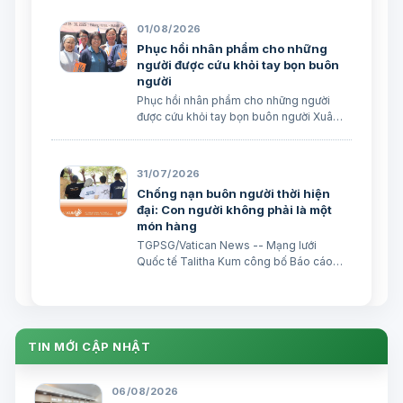
Edoardo Giribaldi Xuân Đại biên dịch
TGPSG/Vatican News -- Trong sứ điệp
01/08/2026
do Đức Hồng y Quốc vụ khanh Tòa
Phục hồi nhân phẩm cho những
Thánh …
người được cứu khỏi tay bọn buôn
người
Phục hồi nhân phẩm cho những người
được cứu khỏi tay bọn buôn người Xuân
Đại biên dịch
31/07/2026
Chống nạn buôn người thời hiện
đại: Con người không phải là một
món hàng
TGPSG/Vatican News -- Mạng lưới
Quốc tế Talitha Kum công bố Báo cáo
thường niên năm 2025, cho thấy nạn
buôn người đang gia tăng song hành
với sự phát triển của công nghệ: sự bóc
lột trực tuyến và các trò lừa đảo trực
tuyến đã trở thành nhữ…
TIN MỚI CẬP NHẬT
06/08/2026