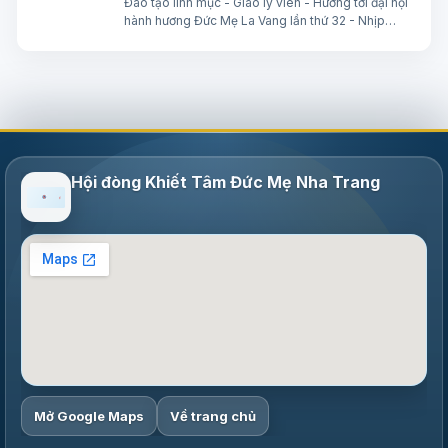
Đào tạo linh mục - Giáo lý viên - Hướng tới đại hội
hành hương Đức Mẹ La Vang lần thứ 32 - Nhịp
sống Giáo hội Việt Nam số 85 (28/7/2026 -
03/8/2026) Truyền thông HĐGMVN
Hội đòng Khiết Tâm Đức Mẹ Nha Trang
Mở Google Maps
Về trang chủ