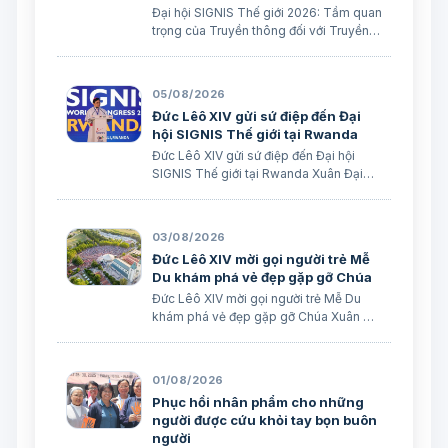
Đại hội SIGNIS Thế giới 2026: Tầm quan
trọng của Truyền thông đối với Truyền
giáo Xuân Đại biên dịch
05/08/2026
Đức Lêô XIV gửi sứ điệp đến Đại
hội SIGNIS Thế giới tại Rwanda
Đức Lêô XIV gửi sứ điệp đến Đại hội
SIGNIS Thế giới tại Rwanda Xuân Đại
biên dịch Ngày 05/08/2026 Nguồn:
Vatican News Xuân Đại biên dịch
TGPSG/Vatican News -- Đức Thánh
03/08/2026
Cha Lêô XIV kêu gọi những người làm
Đức Lêô XIV mời gọi người trẻ Mễ
truyền thông C…
Du khám phá vẻ đẹp gặp gỡ Chúa
Đức Lêô XIV mời gọi người trẻ Mễ Du
khám phá vẻ đẹp gặp gỡ Chúa Xuân Đại
biên dịch Ngày 03/08/2026 Tác giả:
Edoardo Giribaldi Xuân Đại biên dịch
TGPSG/Vatican News -- Trong sứ điệp
01/08/2026
do Đức Hồng y Quốc vụ khanh Tòa
Phục hồi nhân phẩm cho những
Thánh …
người được cứu khỏi tay bọn buôn
người