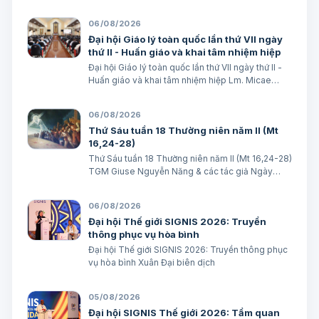
số avatar Lm. Micae Nguyễn Khắc Minh
06/08/2026
Đại hội Giáo lý toàn quốc lần thứ VII ngày
thứ II - Huấn giáo và khai tâm nhiệm hiệp
Đại hội Giáo lý toàn quốc lần thứ VII ngày thứ II -
Huấn giáo và khai tâm nhiệm hiệp Lm. Micae
Nguyễn Khắc Minh
06/08/2026
Thứ Sáu tuần 18 Thường niên năm II (Mt
16,24-28)
Thứ Sáu tuần 18 Thường niên năm II (Mt 16,24-28)
TGM Giuse Nguyễn Năng & các tác giả Ngày
07/08/2026 “Người ta sẽ lấy gì mà đổi được sự
sống mình”. BÀI ĐỌC I (năm II): Nk 1, 15; 2, 2; 3, 1-3.
06/08/2026
6-7 “Khốn cho thành khát má…
Đại hội Thế giới SIGNIS 2026: Truyền
thông phục vụ hòa bình
Đại hội Thế giới SIGNIS 2026: Truyền thông phục
vụ hòa bình Xuân Đại biên dịch
05/08/2026
Đại hội SIGNIS Thế giới 2026: Tầm quan