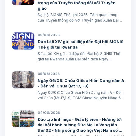
trọng của Truyền thông đối với Truyền
giáo
Đại hội SIGNIS Thế giới 2026: Tầm quan trọng
của Truyền thông đối với Truyền giáo Xuân Đại
biên dịch
05/08/2026
Đức Lêô XIV gửi sứ điệp đến Đại hội SIGNIS
Thế giới tại Rwanda
Đức Lêô XIV gửi sứ điệp đến Đại hội SIGNIS Thế
giới tại Rwanda Xuân Đại biên dịch Ngày
05/08/2026 Nguồn: Vatican News Xuân Đại biên
dịch TGPSG/Vatican News -- Đức Thánh Cha
05/08/2026
Lêô XIV kêu gọi những người làm truyền thông
Ngày 06/08: Chúa Giêsu Hiển Dung năm A
C…
- Đến với Chúa (Mt 17,1-9)
Ngày 06/08: Chúa Giêsu Hiển Dung năm A - Đến
với Chúa (Mt 17,1-9) TGM Giuse Nguyễn Năng &
các tác giả Ngày 06/08/2026 “Đây là Con Ta yêu
dấu”. BÀI ĐỌC I: Đn 7, 9-10. 13-14 “Áo Người trắng
04/08/2026
như tuyết”. Trích sách Tiên tri…
Đào tạo linh mục - Giáo lý viên - Hướng tới
đại hội hành hương Đức Mẹ La Vang lần
thứ 32 - Nhịp sống Giáo hội Việt Nam số 85
(28/7/2026 - 03/8/2026)