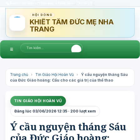
Bản tin Hội Dòng
Thứ Sáu, 07/08/2026
19:15:27
HỘI DÒNG
KHIẾT TÂM ĐỨC MẸ NHA
TRANG
☰
Trang chủ
›
Tin Giáo Hội Hoàn Vũ
›
Ý cầu nguyện tháng Sáu
của Đức Giáo hoàng: Cầu cho các giá trị của thể thao
TIN GIÁO HỘI HOÀN VŨ
Đăng lúc 03/06/2026 12:35 · 200 lượt xem
Ý cầu nguyện tháng Sáu
của Đức Giáo hoàng: