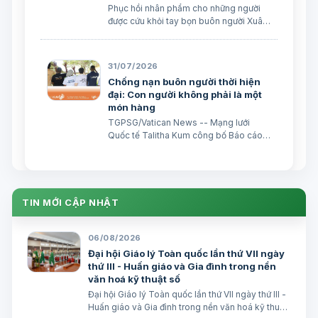
Phục hồi nhân phẩm cho những người
được cứu khỏi tay bọn buôn người Xuân
Đại biên dịch
31/07/2026
Chống nạn buôn người thời hiện
đại: Con người không phải là một
món hàng
TGPSG/Vatican News -- Mạng lưới
Quốc tế Talitha Kum công bố Báo cáo
thường niên năm 2025, cho thấy nạn
buôn người đang gia tăng song hành
với sự phát triển của công nghệ: sự bóc
lột trực tuyến và các trò lừa đảo trực
tuyến đã trở thành nhữ…
TIN MỚI CẬP NHẬT
06/08/2026
Đại hội Giáo lý Toàn quốc lần thứ VII ngày
thứ III - Huấn giáo và Gia đình trong nền
văn hoá kỹ thuật số
Đại hội Giáo lý Toàn quốc lần thứ VII ngày thứ III -
Huấn giáo và Gia đình trong nền văn hoá kỹ thuật