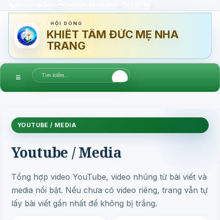
Bản tin Hội Dòng
Chủ Nhật, 09/08/2026
22:58:57
HỘI DÒNG
KHIẾT TÂM ĐỨC MẸ NHA
TRANG
☰
YOUTUBE / MEDIA
Youtube / Media
Tổng hợp video YouTube, video nhúng từ bài viết và
media nổi bật. Nếu chưa có video riêng, trang vẫn tự
lấy bài viết gần nhất để không bị trắng.