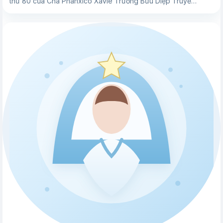
thứ 80 của Cha Phanxicô Xaviê Trương Bửu Diệp Truyề…
▶