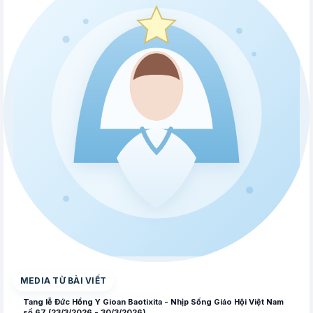
▶
MEDIA TỪ BÀI VIẾT
Tang lễ Đức Hồng Y Gioan Baotixita - Nhịp Sống Giáo Hội Việt Nam
số 67 (23/3/2026 - 30/3/2026)