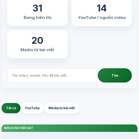
31
14
Đang hiển thị
YouTube / nguồn video
20
Media từ bài viết
Tìm
Tất cả
YouTube
Media từ bài viết
NỘI DUNG NỔI BẬT