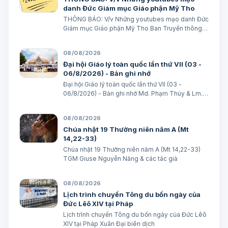
danh Đức Giám mục Giáo phận Mỹ Tho
THÔNG BÁO: V/v Những youtubes mạo danh Đức
Giám mục Giáo phận Mỹ Tho Ban Truyền thông
Giáo phận Ngày 08/08/2026 GIÁO PHẬN MỸ
THO BAN TRUYỀN THÔNG THÔNG BÁO V/v
08/08/2026
Những youtubes mạo danh Đức Giám mục Giáo
Đại hội Giáo lý toàn quốc lần thứ VII (03 -
phận Mỹ Tho Những…
06/8/2026) - Bản ghi nhớ
Đại hội Giáo lý toàn quốc lần thứ VII (03 -
06/8/2026) - Bản ghi nhớ Md. Phạm Thúy & Lm.
Micae Khắc Minh
08/08/2026
Chúa nhật 19 Thường niên năm A (Mt
14,22-33)
Chúa nhật 19 Thường niên năm A (Mt 14,22-33)
TGM Giuse Nguyễn Năng & các tác giả
08/08/2026
Lịch trình chuyến Tông du bốn ngày của
Đức Lêô XIV tại Pháp
Lịch trình chuyến Tông du bốn ngày của Đức Lêô
XIV tại Pháp Xuân Đại biên dịch