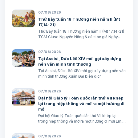
07/08/2026
Thứ Bảy tuần 18 Thường niên năm II (Mt
17,14-21)
Thứ Bảy tuần 18 Thường niên năm II (Mt 17,14-21)
TGM Giuse Nguyễn Năng & các tác giả Ngày
08/08/2026 “Tôi đã đem cháu đến cho các môn
đệ Ngài chữa, nhưng các ông không chữa được”.
07/08/2026
(Mt 17,16) BÀI ĐỌC I (năm II): Kb 1, 12…
Tại Assisi, Đức Lêô XIV mời gọi xây dựng
nền văn minh tình thương
Tại Assisi, Đức Lêô XIV mời gọi xây dựng nền văn
minh tình thương Xuân Đại biên dịch
07/08/2026
Đại hội Giáo lý Toàn quốc lần thứ VII khép
lại trong hiệp thông và mở ra một hướng đi
mới
Đại hội Giáo lý Toàn quốc lần thứ VII khép lại
trong hiệp thông và mở ra một hướng đi mới Lm.
Micae Nguyễn Khắc Minh
07/08/2026