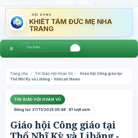
Bản tin Hội Dòng
Chủ Nhật, 09/08/2026
18:44:25
HỘI DÒNG
KHIẾT TÂM ĐỨC MẸ NHA
TRANG
☰
Trang chủ
›
Tin Giáo Hội Hoàn Vũ
›
Giáo hội Công giáo tại
Thổ Nhĩ Kỳ và Libăng - Vatican News
TIN GIÁO HỘI HOÀN VŨ
Đăng lúc 27/11/2025 05:48 · 81 lượt xem
Giáo hội Công giáo tại
Thổ Nhĩ Kỳ và Libăng -