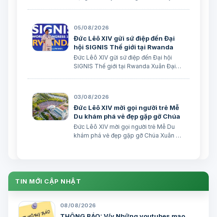
giáo Xuân Đại biên dịch
05/08/2026
Đức Lêô XIV gửi sứ điệp đến Đại
hội SIGNIS Thế giới tại Rwanda
Đức Lêô XIV gửi sứ điệp đến Đại hội
SIGNIS Thế giới tại Rwanda Xuân Đại
biên dịch Ngày 05/08/2026 Nguồn:
Vatican News Xuân Đại biên dịch
TGPSG/Vatican News -- Đức Thánh
03/08/2026
Cha Lêô XIV kêu gọi những người làm
Đức Lêô XIV mời gọi người trẻ Mễ
truyền thông C…
Du khám phá vẻ đẹp gặp gỡ Chúa
Đức Lêô XIV mời gọi người trẻ Mễ Du
khám phá vẻ đẹp gặp gỡ Chúa Xuân Đại
biên dịch Ngày 03/08/2026 Tác giả:
Edoardo Giribaldi Xuân Đại biên dịch
TGPSG/Vatican News -- Trong sứ điệp
do Đức Hồng y Quốc vụ khanh Tòa
Thánh …
TIN MỚI CẬP NHẬT
08/08/2026
THÔNG BÁO: V/v Những youtubes mạo