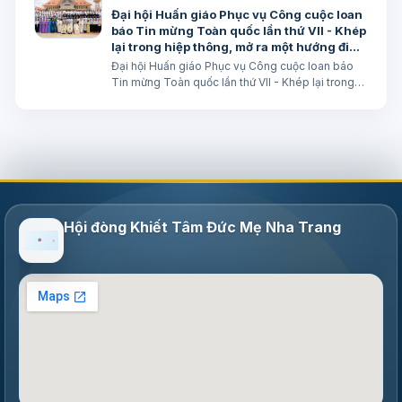
Đại hội Huấn giáo Phục vụ Công cuộc loan
báo Tin mừng Toàn quốc lần thứ VII - Khép
lại trong hiệp thông, mở ra một hướng đi
mới cho công cuộc huấn giáo Việt Nam
Đại hội Huấn giáo Phục vụ Công cuộc loan báo
Tin mừng Toàn quốc lần thứ VII - Khép lại trong
hiệp thông, mở ra một hướng đi mới cho công
cuộc huấn giáo Việt Nam Lm. Micae Nguyễn Khắc
Minh
Hội đòng Khiết Tâm Đức Mẹ Nha Trang