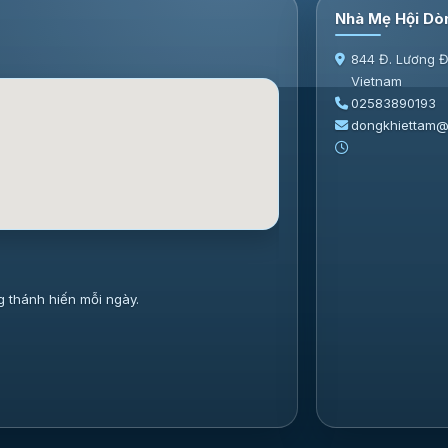
Nhà Mẹ Hội Dò
844 Đ. Lương Đ
Vietnam
02583890193
dongkhiettam@
g thánh hiến mỗi ngày.