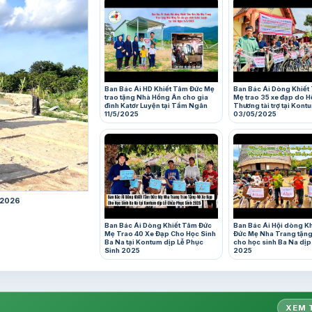
Ban Bác Ái HD Khiết Tâm Đức Mẹ
Ban Bác Ái Dòng Khiết
trao tặng Nhà Hồng Ân cho gia
Mẹ trao 35 xe đạp do H
đình Katơr Luyện tại Tầm Ngân
Thương tài trợ tại Kont
11/5/2025
03/05/2025
/2026
Ban Bác Ái Dòng Khiết Tâm Đức
Ban Bác Ái Hội dòng K
Mẹ Trao 40 Xe Đạp Cho Học Sinh
Đức Mẹ Nha Trang tặng
Ba Na tại Kontum dịp Lễ Phục
cho học sinh Ba Na dị
Sinh 2025
2025
XEM 