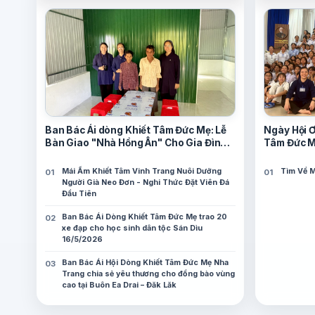
Ban Bác Ái dòng Khiết Tâm Đức Mẹ: Lễ
Ngày Hội 
Bàn Giao "Nhà Hồng Ân" Cho Gia Đình
Tâm Đức 
Ông Lợi và Bà Mái 19/7/2026
Mái Ấm Khiết Tâm Vinh Trang Nuôi Dưỡng
Tìm Về M
Người Già Neo Đơn - Nghi Thức Đặt Viên Đá
Đầu Tiên
Ban Bác Ái Dòng Khiết Tâm Đức Mẹ trao 20
xe đạp cho học sinh dân tộc Sán Dìu
16/5/2026
Ban Bác Ái Hội Dòng Khiết Tâm Đức Mẹ Nha
Trang chia sẻ yêu thương cho đồng bào vùng
cao tại Buôn Ea Drai – Đăk Lăk