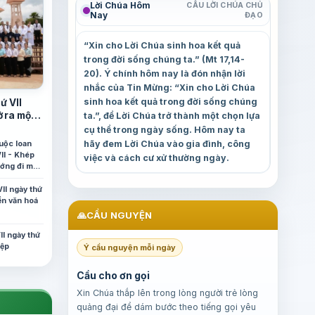
Lời Chúa Hôm
CÂU LỜI CHÚA CHỦ
Nay
ĐẠO
“Xin cho Lời Chúa sinh hoa kết quả
trong đời sống chúng ta.” (Mt 17,14-
20). Ý chính hôm nay là đón nhận lời
nhắc của Tin Mừng: “Xin cho Lời Chúa
sinh hoa kết quả trong đời sống chúng
ứ VII
ở ra một
ta.”, để Lời Chúa trở thành một chọn lựa
cụ thể trong ngày sống. Hôm nay ta
hãy đem Lời Chúa vào gia đình, công
uộc loan
II - Khép
việc và cách cư xử thường ngày.
ướng đi mới
m
VII ngày thứ
nền văn hoá
🙏
CẦU NGUYỆN
II ngày thứ
iệp
Ý cầu nguyện mỗi ngày
Cầu cho ơn gọi
Xin Chúa thắp lên trong lòng người trẻ lòng
quảng đại để dám bước theo tiếng gọi yêu