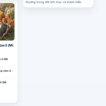
thương trong đời linh mục và thánh hiến.
ăm II (Mt
II (Mt
ng năm A -
I (Mt