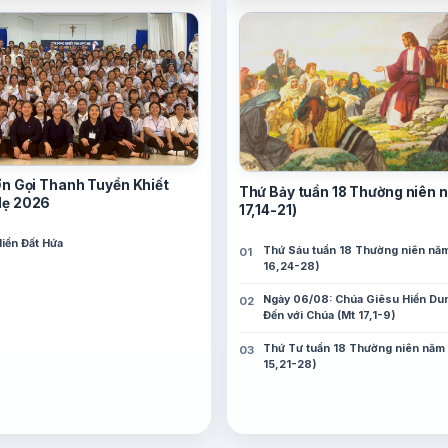
Ơn Gọi Thanh Tuyển Khiết
Thứ Bảy tuần 18 Thường niên n
Mẹ 2026
17,14-21)
iền Đất Hứa
Thứ Sáu tuần 18 Thường niên năm 
16,24-28)
Ngày 06/08: Chúa Giêsu Hiển Du
Đến với Chúa (Mt 17,1-9)
Thứ Tư tuần 18 Thường niên năm I
15,21-28)