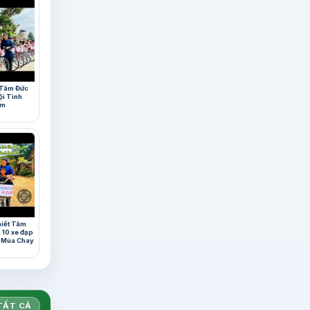
 Tâm Đức
ội Tình
um
hiết Tâm
 10 xe đạp
p Mùa Chay
TẤT CẢ