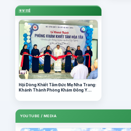
✝
Y TẾ
Hội Dòng Khiết Tâm Đức Mẹ Nha Trang:
Khánh Thành Phòng Khám Đông Y
Khiết Tâm – Hòa Tân 14/9/2025
YOUTUBE / MEDIA