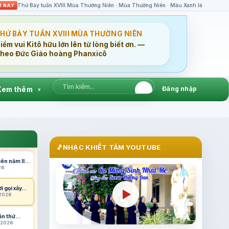
Thứ Bảy tuần XVIII Mùa Thường Niên · Mùa Thường Niên · Màu Xanh lá
M NAY
HỨ BẢY TUẦN XVIII MÙA THƯỜNG NIÊN
iềm vui Kitô hữu lớn lên từ lòng biết ơn. —
heo Đức Giáo hoàng Phanxicô
Đăng nhập
Xem thêm
▾
🎵
NHẠC KHIẾT TÂM YOUTUBE
iên năm II…
26
i gọi xây…
▶
/2026
lần thứ…
8/2026