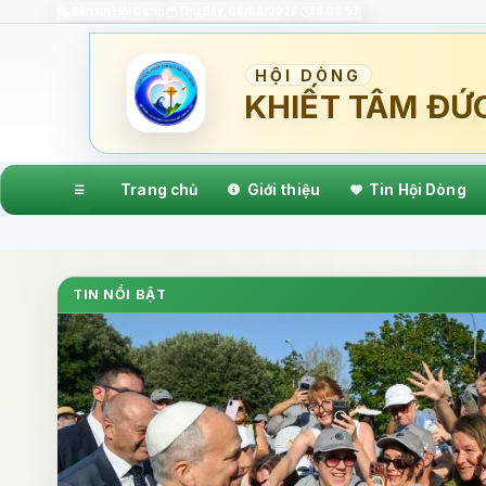
Bản tin Hội Dòng
Thứ Bảy, 08/08/2026
19:09:58
HỘI DÒNG
KHIẾT TÂM ĐỨ
Trang chủ
Giới thiệu
Tin Hội Dòng
☰
TIN NỔI BẬT