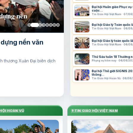
Đại hội Huấn giáo Phục vụ
cuộc…
I khép lại
Tin Giáo Hội Việt Nam · 07/0
Đại hội Giáo lý Toàn quốc 
Tin Giáo Hội Việt Nam · 06/0
 khép lại trong
Đại hội Giáo lý toàn quốc 
Tin Giáo Hội Việt Nam · 06/0
ới
Thứ Sáu tuần 18 Thường n
 thông và mở ra một hướng đi
Phụng vụ hôm nay · 06/08/20
Đại hội Thế giới SIGNIS 2
thông…
Tin Giáo Hội Hoàn Vũ · 06/08
 HỘI HOÀN VŨ
✝
TIN GIÁO HỘI VIỆT NAM