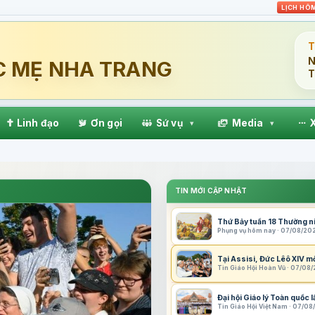
LỊCH HÔ
T
N
C MẸ NHA TRANG
T
Linh đạo
Ơn gọi
Sứ vụ
Media
▾
▾
TIN MỚI CẬP NHẬT
Thứ Bảy tuần 18 Thường n
Phụng vụ hôm nay · 07/08/20
Tại Assisi, Đức Lêô XIV mờ
Tin Giáo Hội Hoàn Vũ · 07/08
Đại hội Giáo lý Toàn quốc 
Tin Giáo Hội Việt Nam · 07/0