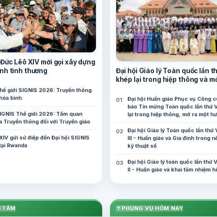
, Đức Lêô XIV mời gọi xây dựng
Đại hội Giáo lý Toàn quốc lần th
nh tình thương
khép lại trong hiệp thông và m
hướng đi mới
Thế giới SIGNIS 2026: Truyền thông
hòa bình
Đại hội Huấn giáo Phục vụ Công c
báo Tin mừng Toàn quốc lần thứ V
SIGNIS Thế giới 2026: Tầm quan
lại trong hiệp thông, mở ra một h
a Truyền thông đối với Truyền giáo
cho công cuộc huấn giáo Việt Na
Đại hội Giáo lý Toàn quốc lần thứ 
XIV gửi sứ điệp đến Đại hội SIGNIS
III - Huấn giáo và Gia đình trong 
 tại Rwanda
kỹ thuật số
Đại hội Giáo lý toàn quốc lần thứ V
II - Huấn giáo và khai tâm nhiệm h
I TÂM
✝
PHỤNG VỤ HÔM NAY