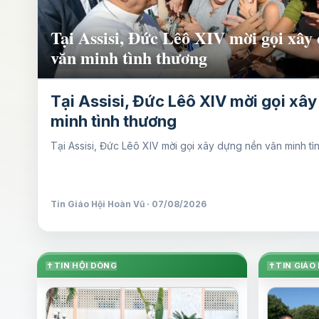
Đại hội Giáo lý Toàn quốc lần thứ VI
trong hiệp thông và mở…
Đại hội Giáo lý Toàn quốc lần thứ VII
hiệp thông và mở ra một hướng đi m
Đại hội Giáo lý Toàn quốc lần thứ VII khép lại trong hiệp
mới Lm. Micae Nguyễn Khắc Minh
Tin Giáo Hội Việt Nam · 07/08/2026
✝
TIN HỘI DÒNG
✝
TIN GIÁO