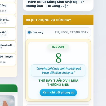
Thánh ca: Ca Mừng Sinh Nhật Mẹ - Sr.
Hương Đan - Tb: Công Luận
 Công
8/2026
📖
LỊCH PHỤNG VỤ HÔM NAY
lần thứ…
8/2026
Hôm nay
PHỤNG VỤ TRONG NGÀY
lần thứ…
8/2026
iên năm II…
8/2026
26
8
026: Truyền
/2026
“Xin cho Lời Chúa sinh hoa kết quả
trong đời sống chúng ta.”
THỨ BẢY TUẦN XVIII MÙA
THƯỜNG NIÊN
Xem chi tiết phụng vụ