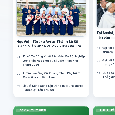
Tại Assisi
nền văn mi
Học Viện Têrêxa Avila: Thánh Lễ Bế
Giảng Niên Khóa 2025 - 2026 Và Trao
Đại hội 
Chứng Chỉ Tốt Nghiệp Thần Học Căn
phục vụ 
Bản
17 Nữ Tu Dòng Khiết Tâm Đức Mẹ Tốt Nghiệp
Đại hội 
Lớp Thần Học Liên Tu Sĩ Giáo Phận Nha
trọng củ
Trang 2026
Đức Lêô 
Ai Tín của Ông Cố Phêrô, Thân Phụ Nữ Tu
Thế giới
Maria Goretti Bích Lam
Lễ Giỗ Đấng Sáng Lập Dòng Đức Cha Marcel
Piquet Lợi Lần Thứ 60
✝
BÁC ÁI TỪ THIỆN
✝
PHÚT HỒ